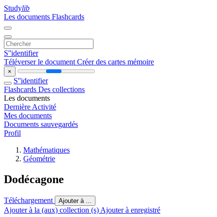
Study
lib
Les documents
Flashcards
S''identifier
Téléverser le document
Créer des cartes mémoire
×
S''identifier
Flashcards
Des collections
Les documents
Dernière Activité
Mes documents
U
n
Documents sauvegardés
par
allélogr
Profil
amme.
Mathématiques
Géométrie
Dodécagone
Téléchargement
Ajouter à ...
Ajouter à la (aux) collection (s)
Ajouter à enregistré