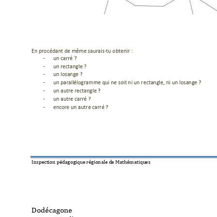
En procédant de même saurais-tu obtenir : 
-
 un carré ? 
-
 un rectangle ? 
-
 un losange ? 
-
 un parallélogramme qui ne soit ni un rectangle, ni un losange ? 
-
 un autre rectangle ? 
-
 un autre carré ? 
-
 encore un autre carré ? 
Inspection pédagog
ique régionale d
e Mathématiqu
es 
Dodécagone 