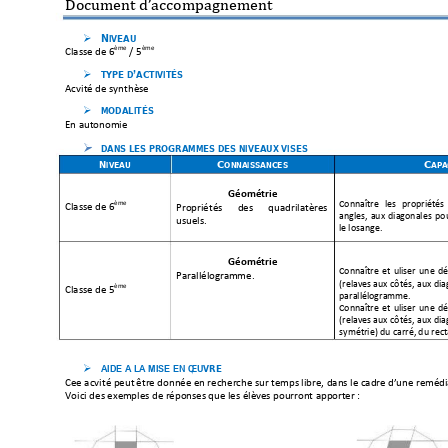
Document d’accompa
gnement
N
IVEAU 

ème
ème
Classe de 6
 / 5
TYPE D
ACTIVITÉS
’

Activité de synthè
se 
MODALITÉS 

En autonomie 
DANS LES PROGRAMMES DES NIVEAUX VISES

N
C
C
IVEAU
ONNA
ISSANCES
A
P
A
Géométrie  
Connaître 
les 
propriétés 
ème
Classe de 6
Propriétés 
des 
quadrilatère
s 
angles, 
aux 
diagonale
s 
po
usuels. 
le
 losange. 
Géométrie  
Connaître 
et 
utiliser 
une 
déf
Parallélogra
mme. 
(relatives aux 
côt
és, aux 
dia
ème
Classe de 5
parallélogramme. 
Connaître 
et 
utiliser 
une 
déf
(relatives aux 
côtés, 
aux 
dia
symétrie) du carré, du rec
VRE

AIDE A LA MISE EN ŒU
Cette activité peut 
être donn
ée en recherche sur t
emps 
libre, dans le cad
re d’une re
média
Voici des exe
mples de répo
nses que les élèv
es pourront app
orter : 