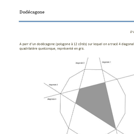
Dodécagone  
D
’
A 
partir d’u
n dodécagone 
(polygone 
à 12
côtés) sur 
lequel o
n a 
tracé 
4 
diagonal
quadrilatère quelconque, représenté en gris. 