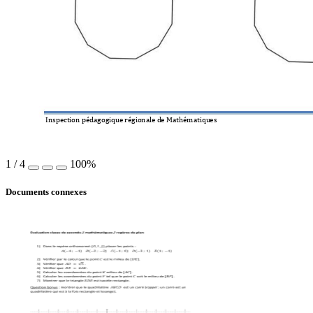
Inspection pédagog
ique régionale d
e Mathématiqu
es 
1
/
4
100%
Documents connexes