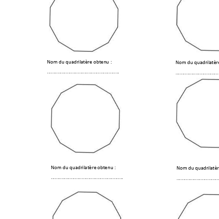
Nom du quadril
atère obten
u : 
Nom du quadril
atèr
........................
..............
................
........................
........
Nom du quadrilatère 
obtenu :
Nom du quadril
atè
........................
..............
................
........................
.......