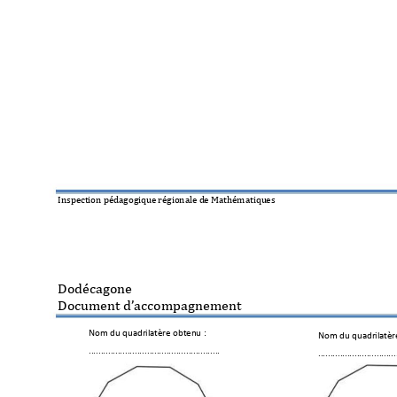
Inspection pédagog
ique régionale d
e Mathématiqu
es 
Dodécagone 
Document d’accompa
gnement
Nom du quadril
atère obten
u : 
Nom du quadril
atèr
........................
..............
................
........................
........