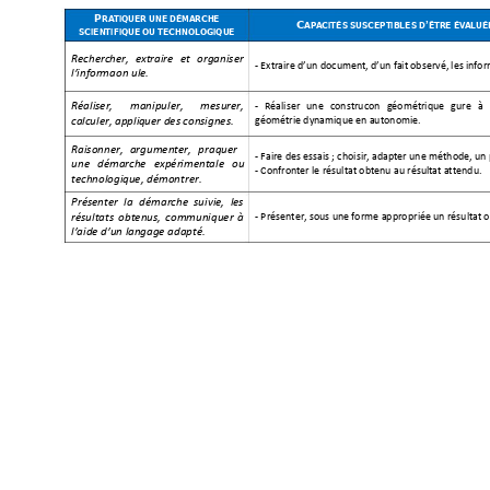
P
RA
TIQUER UNE DÉ
M
A
RCH
E 
C
A
P
A
CITÉS SUSCEPT
IBLE
S D
ÊT
RE ÉV
ALUÉ
’
SCIENTIFIQUE
 OU TECHNOLO
GIQUE
Rechercher, 
extraire 
et 
organiser 
- 
Extraire d’un d
ocument, d’un fait observé, les infor
l’information utile.
Réaliser, 
manipuler, 
mesurer,
- 
Réaliser 
une
construction
géométrique
figur
e 
à 
géométrie dynamique en au
tonomie
. 
calculer, appliq
uer des cons
ignes. 
Raisonner, 
argumenter, 
pratiquer 
- Faire des essais ; choi
sir, adapter un
e méthode, un 
une 
démarche 
expérimentale 
ou
- Confronter le résultat 
obtenu au résultat at
tendu
. 
technologiqu
e, démontrer. 
Présenter 
la 
démarche
suivie, 
les 
- Présenter, sous une for
me appro
priée un résultat 
résultats 
obtenus, 
commu
niquer 
à 
l’aide d’un lan
gage adapté.