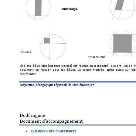
Un rectangle.
Un carré.
Un autre carré.
Un
e 
fiche 
élève 
(dodéc
agones 
vierges) 
est 
fournie 
en 
fin 
d’activité
 :
elle 
tient 
lieu 
de 
tr
document 
de 
restitution 
p
our 
les 
élèves. 
La 
solution 
tr
ouvée, 
après 
essais
sur 
logi
représentée. 
Inspection pédagog
ique régionale d
e Mathématiqu
es 
Dodécagone 
Document d’accompa
gnement
ÉVALUATION DES COMPÉTENCES
