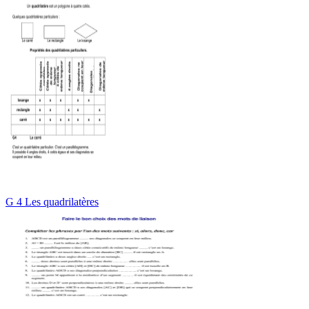
G 4 Les quadrilatères