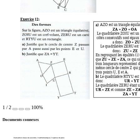
Exercice 12: 
a)
 AZO est un triangle équilaté
ZA = ZO = OA
   
Le quadrilatère ZOIU est un 
côtés consécutifs sont égaux
ZO = ZU
a donc:  
Le quadrilatère ZERU est u
ZU = ZE
donc:   
 
En regroupant les égalités (1) 
ZU = ZE =
ZA, 
que 
ce qui s
trois longueurs représentent 
même cercle de centre Z qui p
trois points U, E et A. 
b) 
Le quadrilatère RTYU est 
UR
YT 
donc                       
 = 
Le quadrilatère ZERU étant un
UR
ZE 
 ZE = ZA
 = 
et comme
ZA
YT 
 = 
1
/
2
100%
Documents connexes