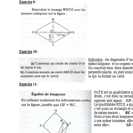
Exercice 9:
Exercice 10:
Indication : les diagonales d’un
même longueur  et se coupent en
On construit donc deux diamètr
perpendiculaires, on joint ensui
ce qui va former un carré.  
Exercice 11:
FGTE est un quadrilatère qu
droits, c’est donc un rectang
GF 
opposés sont égaux :   
Le quadrilatère RTCE a quat
c’est aussi un rectangle et 
      RC
de même mesure :
Nous avons deux longueurs 
à une même troisième, elles
GF 
entre elles :                  