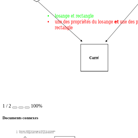
•
losange et rectang
le 
•
et
une des pro
priétés du losan
ge 
 une des 
rectangle 
Carré 
1
/
2
100%
Documents connexes