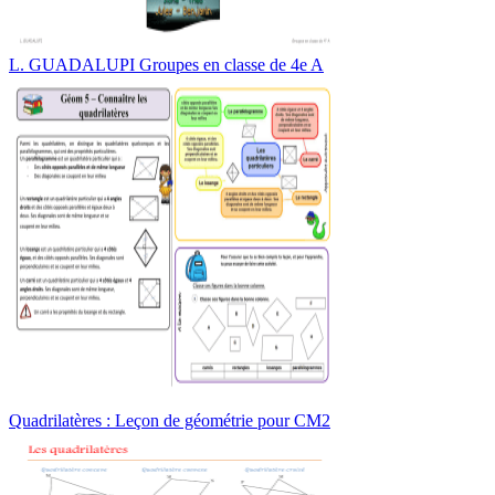
L. GUADALUPI Groupes en classe de 4e A
Quadrilatères : Leçon de géométrie pour CM2