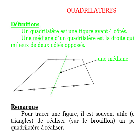
QUADRILATERES 
Définitions 
Un quadrilatère est u
ne figure ayant 4 côtés.
Une médiane d’un quad
rilatère est la droite q
ui
milieux de deux côtés opposé
s. 
une médiane 
Remarque 
Pour 
tracer 
une 
f
igure, 
il 
est 
souvent 
utile 
(
triangles) 
de 
réaliser 
(sur 
le 
brouillon) 
un 
pe
quadrilatère à réali
ser. 