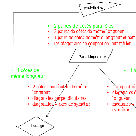
Quadrilatère 
•
2 paires de cô
tés parall
èles 
•
2 paires de côtés d
e même lon
gueur 
•
1 paire de côtés de
 même lon
gueur et para
•
les diagon
ales se coup
ent en leur milieu
Parallélogramme 
•
4 côtés de  
•
4 a
même longueu
r
•
•
2 côtés cons
écutifs de mê
me 
1 angle droi
•
longu
eur 
diagonales
 
•
diagonales
 perpendiculaires 
longueur
•
•
diagonales
 = axes de symétrie
médianes = 
symétrie
Losange 