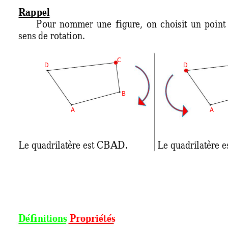
Rappel 
Pour 
nommer 
une 
figure, 
on 
choisit 
un 
point
sens de rotation. 
C
D
D
B
A
A
Le quadrilatère est
 CBAD. 
Le quadrilatère e
Définitions
Propriétés