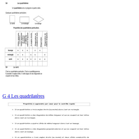
G 4 Les quadrilatères