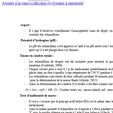
Ajouter à la (aux) collection (s)
Ajouter à enregistré
Aspect :
-
Il 
s’agit 
d’observer 
visuellement 
l’homogénéité 
(sans 
de 
dépôt, 
ou
couleur) des échantillons. 
: 
 Potentiel d’hydr
ogène (pH) 
-
Le 
pH de
s échantillons 
a été 
apprécié 
à 
l’aide d’un pH-mètre 
(sur 
l’éc
après qu’il a été plongé dans ces derniers.
T
eneur
 en cendr
es totales : 
-
Les  é
chantillons  de 
drogue  ont 
été  incinéré
s  pour  mesure
r  la 
qua
minéraux (Coulibaly
, 2008). 
-
Chaque 
creuset 
pesé 
a 
reçu 
0,5 
g 
du 
médicament 
préa
lablement 
séch
placés dans un four à moufle, à une température de 550 °C pendant 4 h
-
Les é
chantillons sont re
tirés du 
four
, refroidis pendant 30 minutes 
pui
`pour la détermination de la masse finale (Allechi, 2015). 
-
Ainsi, la détermination des cendres (Ct) totales a été fa
ite comme suit 
 = (
        𝐶𝑡
𝑚𝑖
𝑚𝑓
 –
) × 100 , Ct : Cendres totals, mi : masse initiale, mf : mass
T
ests d’uniformité
 de masse : 
-
Il vise à s’assurer que le principe actif utilisé (P
A) est le
 même dans l
médicament. 
-
Ainsi la même quantité d’échantillon est éva
porée à l’étuve pendant tr
°C puis la poudre obtenue est pesée à l’aide d’une balance (Allechi, 2