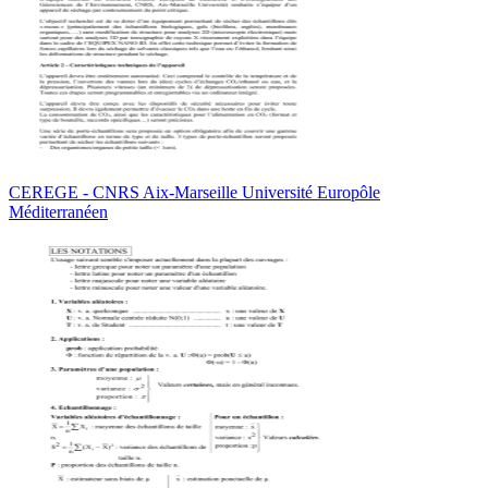
CEREGE - CNRS Aix-Marseille Université Europôle
Méditerranéen