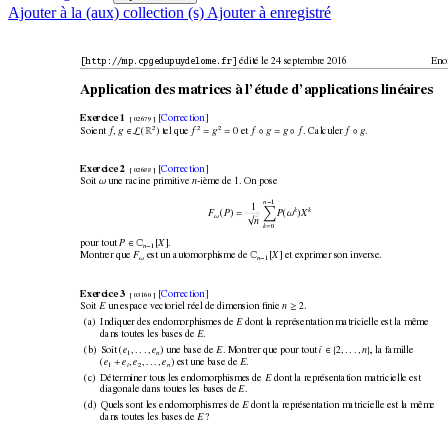
Ajouter à la (aux) collection (s)
Ajouter à enregistré
édité le 24 septembre 2016
Eno
[http://mp.cpgedupuydelome.fr] 
A
pplication des matrices à l’étude d’applications linéair
es
[Correction]
Exercice 1
[ 02679 ]
2
2
2
Soient 
(
) tel que
0 et
. Calculer
.
f
g
∈ L
R
f
=
g
=
f
◦
g
=
g
◦
f
f
◦
g
,
[Correction]
Exercice 2
[ 02688 ]
Soit 
une racine primitiv
e 
-ième de 1. On pose
n
ω
1
n
−
1
X
k
k
(
)
(
)
P
X
F
P
=
ω
√
ω
n
0
k
=
pour tout 
[
].
P
∈
C
X
1
n
−
Montrer que 
est un automorphisme de 
[
] et exprimer son in
verse.
F
C
X
1
n
−
ω
[Correction]
Exercice 3
[ 03160 ]
Soit 
un espace vectoriel réel de dimension ﬁnie 
2.
E
n
≥
(a)
Indiquer des endomorphismes de
dont la représentation matricielle est la même
E
dans toutes les bases de 
.
E
(b)
Soit (
) une base de
. Montrer que pour tout 
2
, la famille
e
e
E
i
∈
{
n
}
,...,
,...,
1
n
(
) est une base de 
.
e
+
e
e
e
E
,
,...,
1
2
i
n
(c)
Déterminer tous les endomorphismes de
dont la représentation matricielle est
E
diagonale dans toutes les bases de
.
E
(d)
Quels sont les endomorphismes de
dont la représentation matricielle est la même
E
dans toutes les bases de 
?
E