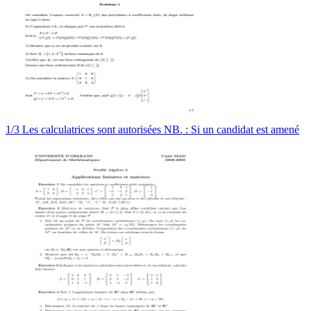
1/3 Les calculatrices sont autorisées NB. : Si un candidat est amené