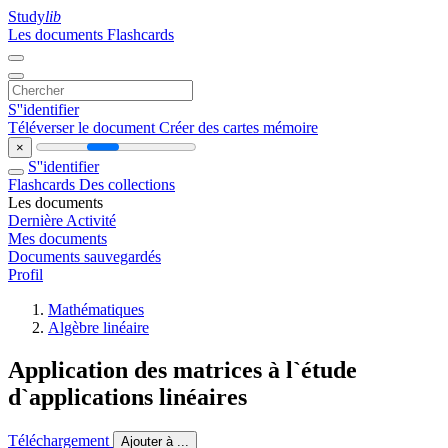
Study
lib
Les documents
Flashcards
S''identifier
Téléverser le document
Créer des cartes mémoire
×
S''identifier
Flashcards
Des collections
Les documents
Dernière Activité
Mes documents
Documents sauvegardés
Profil
Mathématiques
Algèbre linéaire
Application des matrices à l`étude
d`applications linéaires
Téléchargement
Ajouter à ...