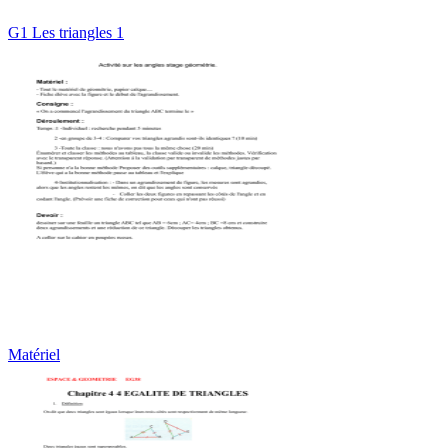
G1 Les triangles 1
Matériel