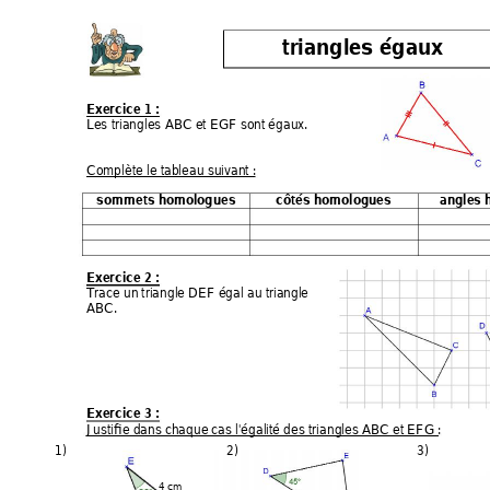
triangles égaux  
Exercic
e 1 : 
Les triangles ABC et EGF son
t égaux. 
Complète le tableau su
ivant : 
sommets homologues
côtés homologues 
angles
Exercic
e 2 : 
Trace un
 triangle DEF égal au triang
le 
ABC. 
Exercic
e 3 : 
Justifi
e dans ch
aque
 cas l'égalité des triangles ABC et EFG : 
1)
2)
3)
4 cm