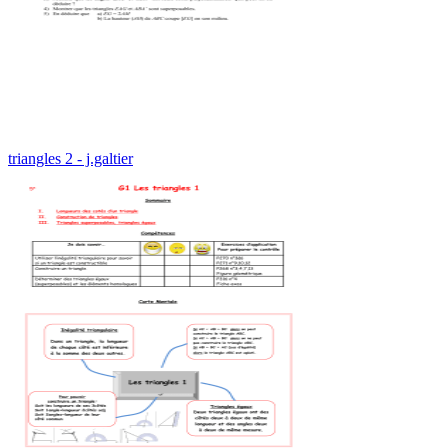
triangles 2 - j.galtier