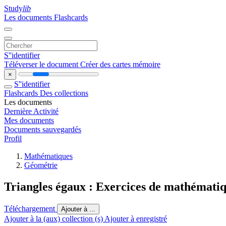
Study
lib
Les documents
Flashcards
S''identifier
Téléverser le document
Créer des cartes mémoire
×
S''identifier
Flashcards
Des collections
Les documents
Dernière Activité
Mes documents
Documents sauvegardés
Profil
Mathématiques
Géométrie
Triangles égaux : Exercices de mathémati
Téléchargement
Ajouter à ...
Ajouter à la (aux) collection (s)
Ajouter à enregistré