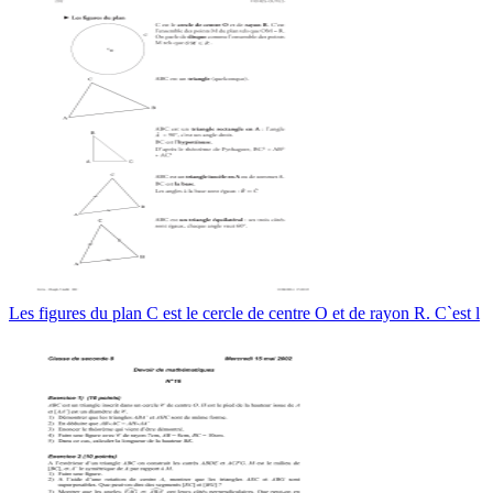
Les figures du plan C est le cercle de centre O et de rayon R. C`est l