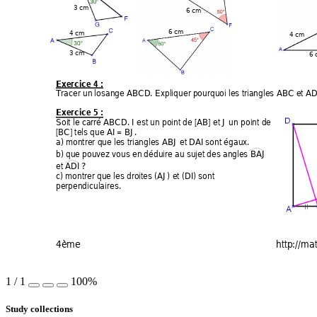
3 cm
6 cm
6 cm
4 cm
4 cm
3 cm
6
Exercic
e 4 :
Tracer un
 losange
 ABCD. Expli
quer p
ourqu
oi les triangles ABC et A
Exercic
e 5 : 
Soit le carré ABCD. I est un point de [AB] et J un point de
[BC] tels que AI = BJ.
a) montrer q
ue les triangles ABJ et DAI sont égau
x. 
b) que
 pouvez
 vous en
 dédu
ire au sujet des an
gles BAJ 
et ADI ? 
c) montrer qu
e les droites (AJ) et (DI) sont 
perpe
ndiculaires. 
4ème      
   http://m
1
/
1
100%
Study collections