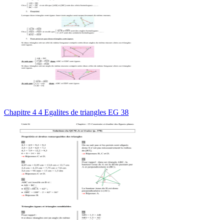
Chapitre 4 4 Egalites de triangles EG 38