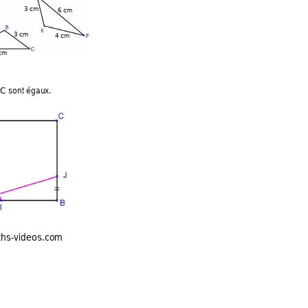
3 cm
6 cm
3 cm
4 cm
 cm
DC sont égaux.  
aths-videos.com 