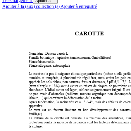
Téléchargement
Ajouter à ...
Ajouter à la (aux) collection (s)
Ajouter à enregistré
CAROTTE
Nom latin : Daucus carota L. 
Famille botanique : Apiacées (anciennement Ombellifères) 
Plante bisannuelle. 
Plante allogame, entomophile 
La 
carotte 
n’a 
pas 
d’exigence 
climatique 
particulière 
(même 
si 
elle 
préfè
humides 
et 
tempérés, 
à 
pluviométrie 
régulière), 
mais 
craint 
les 
gels 
ex
apprécie les 
sols riches, 
non battants, 
frais et 
drainants, à 
pH 6,5 
– 7,5. 
L
(taux 
d’argile 
> 
18%) 
sont 
à 
éviter 
en 
raison 
de 
risques 
de 
pourriture 
en
abondante. L’idéal 
est un 
sol 
léger, sableux 
soigneusement irrigué. 
Il 
est
ne 
pas 
avoir 
d’obstacles 
(cailloux, 
matière 
organique 
non 
décomposée
labour,…) qui entraînent la déformation de la racine. 
Après 
tubérisation, 
la 
racine 
résiste 
à 
–3 
/ 
-4°, 
mais 
des 
défauts 
de 
color
apparaître. 
Le 
vent 
est 
un 
facteur 
limitant 
au 
bon 
développement 
des 
carottes
feuillage). 
La 
culture 
de 
la 
carotte 
est 
délicate. 
La 
maîtrise 
des 
adventices, 
l’ir
protection 
contre 
la 
mouche 
de 
la 
carotte 
sont 
les 
facteurs 
déterminants 
la culture. 