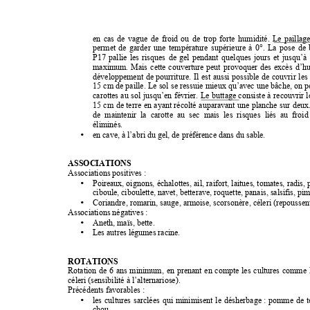
en 
cas 
de 
vague 
de 
froid 
ou 
de 
trop 
forte 
humidité. 
Le 
paillage
permet 
de 
garder 
une 
température 
supérieure 
à 
0°. 
La 
pose 
de 
P17 
pallie 
les 
risques 
de 
gel 
pendant 
quelques 
jours 
et 
jusqu’à 
maximum. 
Mais 
cette 
couverture 
peut 
provoquer 
des 
excès 
d’hu
développement 
de 
pourriture. 
Il 
est 
aussi 
possible 
de 
couvrir 
les 
15 
cm de 
paille. 
Le sol 
se 
ressuie 
mieux qu’avec 
une 
bâche, on 
p
carottes 
au 
sol 
jusqu’en 
février. 
Le 
buttage 
consiste 
à 
recouvrir 
l
15 
cm 
de 
terre 
en 
ayant 
récolté 
auparavant 
une 
planche 
sur 
deux.
de  maintenir  la 
carotte  au  sec 
mais  les  risques 
liés  au  froid
éliminés. 
•
en cave, à l’abri du gel, de préférence dans du sable. 
ASSOCIATIONS 
Associations positives : 
•
Poireaux, oignons, 
échalottes, 
ail
, 
raifort, 
laitues, tomates, 
rad
is
, 
ciboule, ciboulette, navet, betterave, roquette, panais, salsifis, pime
•
Coriandre, romarin, sauge, armoise, scorsonère, céleri (repoussen
Associations négatives : 
•
Aneth, maïs, bette. 
•
Les autres légumes racine. 
ROT
ATIONS 
Rotation 
de 
6 
ans 
minimum, 
en 
prenant 
en 
compte 
les 
cultures 
comme 
céleri (sensibilité à l’alternariose). 
Précédents favorables 
: 
•
les 
cultures 
sarclées 
qui 
minimisent 
le 
désherbage : 
pomme 
de 
t