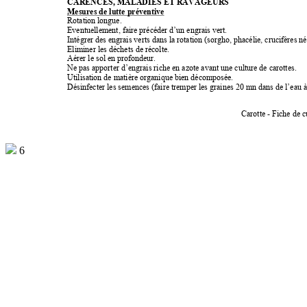
CARENCES, MALADIES ET RAVAGEURS 
Mesures de lutte préventive 
Rotation longue. 
Eventuellement, faire précéder d’un engrais vert. 
Intégrer des engrais verts dans la rotation (sorgho, phacélie, crucifères né
Eliminer les déchets de récolte. 
Aérer le sol en profondeur. 
Ne pas apporter d’engrais riche en azote avant une culture de carottes. 
Utilisation de matière organique bien décomposée. 
Désinfecter les semences (faire tremper les graines 20 mn dans de l’eau à
Carotte - Fiche de c
6