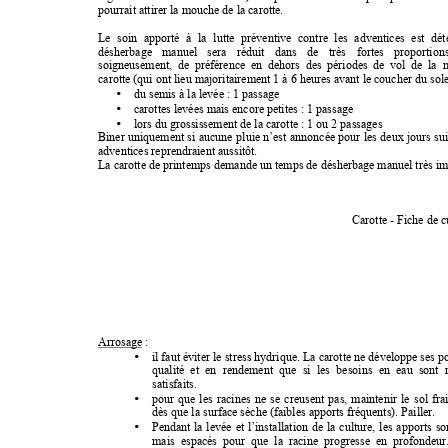
pourrait attirer la mouche de la carotte. 
Le 
soin 
apporté 
à 
la 
lutte 
préventive 
contre 
les 
adventices 
est 
dét
désherbage 
manuel 
sera 
réduit 
dans 
de 
très 
fortes 
proportions
soigneusement, 
de  préférence 
en 
dehors  des 
périodes 
de  vol 
de 
la 
carotte (qui ont lieu majoritairement 1 à 6 heures avant le coucher du solei
•
du semis à la levée : 1 passage 
•
carottes levées mais encore petites : 1 passage 
•
lors du grossissement de la carotte : 1 ou 2 passages 
Biner 
uniquement 
si 
aucune 
pluie n’est 
annoncée 
pour 
les 
deux 
jours 
sui
adventices reprendraient aussitôt. 
La carotte de printemps demande un temps de désherbage manuel très imp
Carotte - Fiche de c
Arrosage : 
•
il faut éviter 
le stress hydrique. La 
carotte ne développe ses 
po
qualité  et 
en 
rendement 
que 
si 
les 
besoins 
en 
eau  sont 
satisfaits.
•
pour 
que 
les 
racines 
ne 
se 
creusent 
pas, 
maintenir 
le 
sol 
fra
dès que la surface sèche (faibles apports fréquents). Pailler. 
•
Pendant 
la 
levée 
et 
l’installation 
de 
la 
culture, 
les 
apports 
so
mais  espacés  pour  que  la  racine  progresse  en  profondeur. 