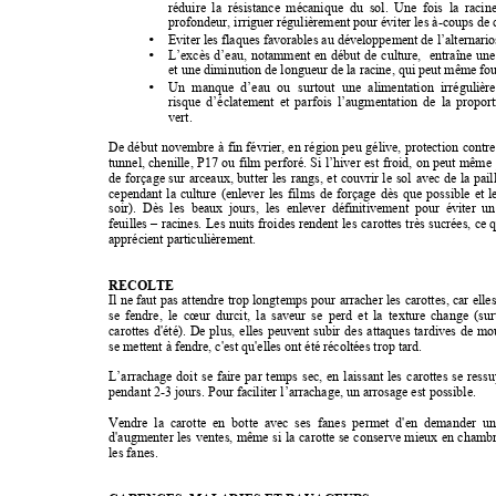
réduire 
la  résistance 
mécanique 
du  sol. 
Une 
fois  la 
racine
profondeur, irriguer régulièrement pour éviter les à-coups de 
•
Eviter les flaques favorables au développement de l’alternario
•
L’excès 
d’eau, 
notamment 
en 
début 
de 
culture, 
entraîne 
une
et une diminution de longueur de la racine, qui peut même fou
•
Un 
manque 
d’eau 
ou 
surtout 
une 
alimentation 
irrégulière
risque 
d’éclatement 
et 
parfois 
l’augmentation 
de 
la 
proport
vert. 
De 
début 
novembre 
à 
fin 
février, 
en 
région 
peu 
gélive, 
protection 
contre
tunnel, 
chenille, 
P17 
ou 
film 
perforé. 
Si 
l’hiver 
est 
froid, 
on 
peut 
même 
de 
forçage 
sur 
arceaux, 
butter 
les 
rangs, 
et 
couvrir 
le 
sol 
avec 
de 
la 
pail
cependant 
la 
culture 
(enlever 
les 
films 
de 
forçage 
dès 
que 
possible 
et 
l
soir).  Dès 
les  beaux 
jours,  les  enle
ver  définitivement 
pour  éviter 
un
feuilles 
– 
racines. 
Les 
nuits 
froides 
rendent 
les 
carottes 
très 
sucrées, 
ce 
q
apprécient particulièrement. 
RECOLTE 
Il 
ne 
faut 
pas attendre 
trop 
longtemps 
pour 
arracher 
les 
carottes, 
car 
elles
se 
fendre, 
le 
cœur 
durcit, 
la 
saveur 
se 
perd 
et 
la 
texture 
change 
(sur
carottes 
d'été). 
De 
plus, 
elles 
peuvent 
subir 
des 
attaques 
tardives 
de 
mou
se mettent à fendre, c'est qu'elles ont été récoltées trop tard. 
L’arrachage 
doit 
se 
faire 
par 
temps 
sec, 
en 
laissant 
les 
carottes 
se 
ressu
pendant 2-3 jours. Pour faciliter l’arrachage, un arrosage est possibl
e.
Vendre  la  carotte  en  botte 
avec  ses  fanes  permet  d'en  demander  un
d'augmenter 
les 
ventes, 
même 
si 
la 
carotte 
se 
conserve 
mieux 
en 
chambr
les fanes. 