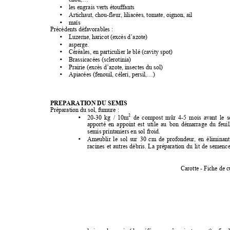
chou,… 
•
les engrais verts étouffants 
•
Artichaut, chou-fleur, liliacées, tomate, oignon, ail 
•
maïs
Précédents défavorables : 
•
Luzerne, haricot (excès d’azote) 
•
asperge. 
•
Céréales, en particulier le blé (cavity spot) 
•
Brassicacées (sclerotinia) 
•
Prairie (excès d’azote, insectes du sol) 
•
Apiacées (fenouil, céleri, persil,…) 
PREPARATION DU SEMIS 
Préparation du sol, fumure : 
2
•
20-30 
kg 
/ 
10m
de 
compost 
mûr 
4-5 
mois 
avant 
le 
s
apporté 
en 
appoint 
est 
utile 
au 
bon 
démarrage 
du 
feuil
semis printaniers en sol froid. 
•
Ameublir 
le 
sol 
sur 
30 
cm 
de 
profondeur, 
en 
éliminant
racines 
et 
autres 
débris. 
La 
préparation 
du 
lit 
de 
semence
Carotte - Fiche de c