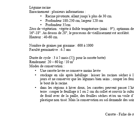
Légume racine 
Enracinement : plusieurs informations : 
•
Racine pivotante, allant jusqu’à plus de 30 cm. 
•
Profondeur 180-230 cm, largeur 120 cm 
•
Profondeur 35cm 
Zéro 
de 
végétation : végète 
à 
faible 
température 
(mini : 
9°), 
optimum 
de
16°-18°. Au dessus de 28°, le processus de vieillissement est accéléré. 
Hauteur : 40-60 cm. 
Nombre de graines par gramme : 600 à 1000 
Faculté germinative : 4-5 ans 
Durée de cycle : 3 à 5 mois (55j pour la carotte botte) 
2
Rendement: 20 – 60 kg / 10 m
Modes de conservation 
: 
•
Une carotte lavée se conserve moins lavée 
•
stockage 
en 
silo 
après 
habillage : 
laisser 
les 
racines 
sécher 
à 
l
jours 
et 
ne 
conserver 
que 
les 
légumes 
bien 
sains ; 
couper 
les 
feui
le bout de la racine.  
•
dans 
les 
régions 
à 
hiver 
doux, 
les 
carottes 
peuvent 
passer 
l’hi
terre : 
couper le 
feuillage 
à 
1 
ou 2 
cm 
du 
collet 
et couvrir 
la 
cultu
de 
froid 
avec 
de 
la 
paille, 
des 
feuilles 
sèches 
et/ou 
un 
voile 
d’
plastique 
non 
tissé. Mais 
la 
conservation 
au 
sol 
demande 
des 
soi
Carotte - Fiche de c