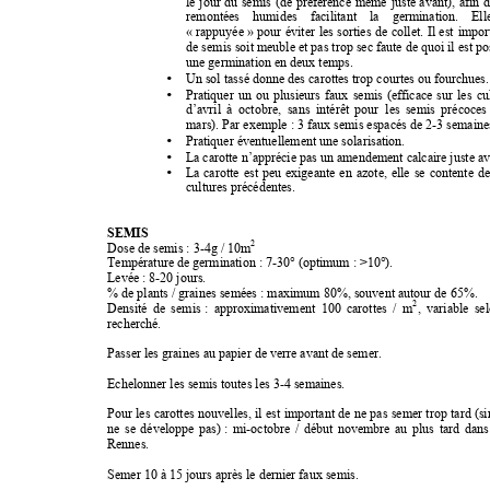
le 
jour 
du 
semis 
(de 
préférence 
même 
juste 
avant), 
afin 
d
remontées 
humides 
facilitant 
la 
germination. 
Ell
« rappuyée » 
pour 
éviter 
les 
sorties 
de 
collet. 
Il 
est 
impor
de semis soit meuble et pas trop sec faute de quoi il est po
une germination en deux temps. 
•
Un sol tassé donne des carottes trop courtes ou fourchues.
•
Pratiquer 
un 
ou 
plusieurs 
faux 
semis 
(efficace 
sur 
les 
cu
d’avril 
à 
octobre, 
sans 
intérêt 
pour  les 
semis 
précoces
mars). Par exemple : 3 faux semis espacés de 2-3 semaines
•
Pratiquer éventuellement une solarisation. 
•
La carotte n’apprécie pas un amendement calcaire juste av
•
La 
carotte 
est 
peu 
exigeante 
en 
azote, 
elle 
se 
contente 
de
cultures précédentes. 
SEMIS 
2
Dose de semis : 3-4g / 10m
Température de germination : 7-30° (optimum : >10°). 
Levée : 8-20 jours. 
% de plants / graines semées : maximum 80%, souvent autour de 65%. 
2
Densité 
de 
semis : 
approximativement 
100 
carottes 
/ 
m
, 
variable 
sel
recherché. 
Passer les graines au papier de verre avant de semer. 
Echelonner les semis toutes les 3-4 semaines. 
Pour 
les 
carottes 
nouvelles, 
il 
est 
important 
de 
ne 
pas 
semer 
trop 
tard (si
ne 
se 
développe 
pas) 
: 
mi
-octobre 
/ 
début 
novembre 
au 
plus 
tard 
dans
Rennes. 
Semer 10 à 15 jours après le dernier faux semis. 