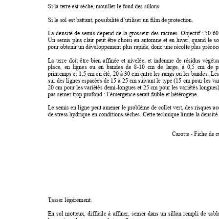
Si la terre est sèche, mouiller le fond des sillons. 
Si le sol est battant, possibilité d’utiliser un film de protection. 
La 
densité 
de 
semis 
dépend 
de 
la 
grosseur 
des 
racines. 
Objectif : 
50-60
Un 
semis 
plus 
clair 
peut 
être 
choisi 
en 
automne 
et 
en 
hiver, 
quand 
le 
so
pour obtenir un développement plus rapide, donc une récolte plus précoce
La 
terre 
doit 
être 
bien 
affinée 
et 
nivelée, 
et 
indemne 
de 
résidus 
végéta
place,  en 
lignes  ou 
en  bandes 
de  8-10 
cm  de  large, 
à  0,5 
cm  de 
p
printemps et 
1,5 cm 
en été, 
20 à 
30 cm 
entre les 
rangs ou 
les bandes. 
Les
sur des 
lignes espacées 
de 15 
à 25 
cm suivant le 
type (15 
cm pour 
les var
20 cm 
pour 
les variétés 
demi-longues 
et 25 
cm 
pour les 
variétés 
longues)
pas semer trop profond : l’émergence serait faible et hétérogène. 
Le 
semis 
en 
ligne 
peut 
amener 
le 
problème 
de 
collet 
vert, 
des 
risques 
ac
de stress hydrique en conditions sèches. Cette technique limite la densité.
Carotte - Fiche de c
Tasser légèrement. 
En 
sol 
motteux, 
difficile 
à 
affiner, 
semer 
dans 
un 
sillon 
rempli 
de 
sabl