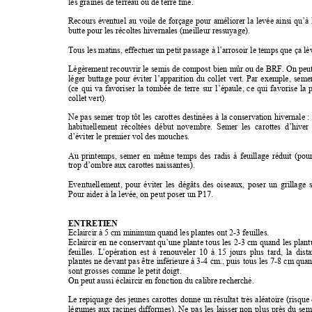
les graines de terreau ou de terre fine. 
Recours 
éventuel 
au 
voile 
de 
forçage 
pour 
améliorer 
la 
levée 
ainsi 
qu’à 
butte pour les récoltes hivernales (meilleur ressuyage). 
Tous les matins, effectuer un petit passage à l’arrosoir le temps que ça lèv
Légèrement 
recouvrir 
le semis 
de 
compost 
bien 
mûr 
ou 
de 
BRF. 
On 
peu
léger 
buttage 
pour 
éviter 
l’apparition 
du 
collet 
vert. 
Par 
exemple, 
semer
(ce 
qui 
va 
favoriser 
la 
tombée 
de 
terre 
sur 
l’épaule, 
ce 
qui 
favorise 
la 
collet vert). 
Ne 
pas 
semer 
trop 
tôt 
les 
carottes 
destinées 
à 
la 
conservation 
hivernale 
: 
habituellement 
récoltées  début 
novembre. 
Semer 
les  carottes 
d’hiver 
d’éviter le premier vol des mouches. 
Au 
printemps, 
semer 
en 
même 
temps 
des 
radis 
à 
feuillage 
réduit 
(pour
trop d’ombre aux carottes naissantes). 
Eventuellement, 
pour 
éviter 
les 
dégâts 
des 
oiseaux, 
poser 
un 
grillage 
s
Pour aider à la levée, on peut poser un P17. 
ENTRETIEN 
Eclaircir à 5 cm minimum quand les plantes ont 2-3 feuilles. 
Eclaircir 
en 
ne 
conservant 
qu’une 
plante 
tous 
les 
2-3 cm 
quand 
les plant
feuilles. 
L'opération 
est 
à 
renouveler 
10 
à 
15 
jours 
plus 
tard, 
la 
dista
plantes ne 
devant 
pas être 
inférieure à 
3-4 
cm., puis 
tous 
les 7-8 
cm quan
sont grosses comme le petit doigt. 
On peut aussi éclaircir en fonction du calibre recherché. 
Le 
repiquage 
des 
jeunes 
carottes 
donne 
un 
résultat 
très 
aléatoire 
(risque 
légumes 
aux 
racines 
difformes). 
Ne 
pas 
les 
laisser 
non 
plus 
près 
du 
semi