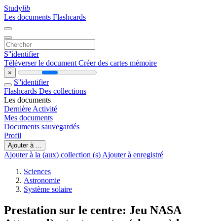
Study
lib
Les documents
Flashcards
S''identifier
Téléverser le document
Créer des cartes mémoire
×
S''identifier
Flashcards
Des collections
Les documents
Dernière Activité
Mes documents
Documents sauvegardés
Profil
Ajouter à ...
Ajouter à la (aux) collection (s)
Ajouter à enregistré
Sciences
Astronomie
Système solaire
Prestation sur le centre: Jeu NASA