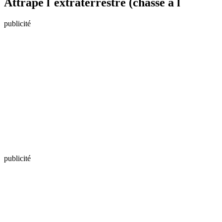
Attrape l`extraterrestre (chasse à l
publicité
publicité