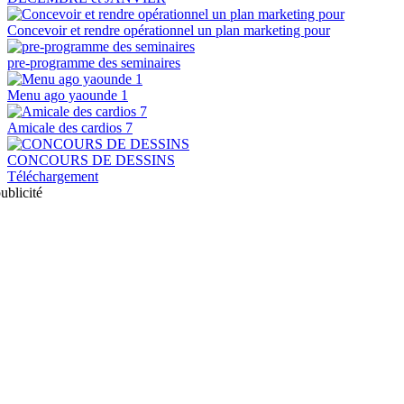
Concevoir et rendre opérationnel un plan marketing pour
pre-programme des seminaires
Menu ago yaounde 1
Amicale des cardios 7
CONCOURS DE DESSINS
Téléchargement
ublicité