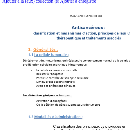
Ajouter à la (aux) collection (s)
Ajouter à enregistré
V"42%ANTICANCEREUX%
!
Anticancéreux%:%%
classification%et%mécanis
mes%d’action,%principes%de%
leur%u
thérapeutique%et%traitem
ents%associés
%
1.
Général
ités
%:%
1.1
La%cellule%tumorale
%:%
!
"#$%&'(')*+,'-+("./)0-('-+120+#"%0
--')*+&'+.3(43#*'(')*+
)3#(/&+
,'+&/+
.'&&2&'+
4#3&05"#/
*03)+.'&
&2&/0#'+
/)/#.6012'+
0)0)*'##
3(42'
7+
8/+.'&&2&'+9/+,'9')0#+0
((3#*'&&'
+
- 
:"-0-*'#+
;+&</434*
3-'
+
- 
='#,#'+&'+.3)*#
>&'+,'+-3)+.?
.&'+.'&&
2&/0#'
+
- 
!0(0)2'#
+-'-+
@'-30)-
+)2*#
0*05
-
+
- 
A930#+,'-+
/&*"#/
*03)
-
+%")012'-
7
+
- 
+
Les%altération
s%géniques%se%font%par
%:%
A.*09/*0
3)+,<3).3%$)'
-
++
- 
B2+&/+
,"&"
*03)+
,'+%$
)'-+-
244#'-
-'2#-
+,'+*
2('2#-
++
- 
+
1.2
Modalit
és%d’a
dminist
ration
%:%
%
Classification des principaux cytotoxiques en 