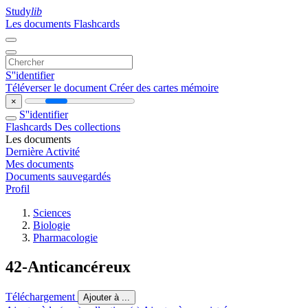
Study
lib
Les documents
Flashcards
S''identifier
Téléverser le document
Créer des cartes mémoire
×
S''identifier
Flashcards
Des collections
Les documents
Dernière Activité
Mes documents
Documents sauvegardés
Profil
Sciences
Biologie
Pharmacologie
42-Anticancéreux
Téléchargement
Ajouter à ...