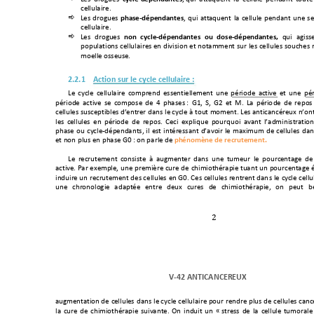
.'&&2&/0#'7
+
8'-+
,#3%2'-+
phase
"
dépendantes
M+
120
+
/*
*/12')
*+
&/+
.'
&&2&'+
4'),/
)*+
2)'+
-'

.'&&2&/0#'7+
+
8'-+ ,#3%2'-+ 
non% cycle
"
dépend
antes% ou% dose
"
dépendantes,
+1
2
0
+/
%
0
-
-

4342&/*03)-+.'&&2&/0#'-
+
')+,090-03)+
'*+)3*/((
')*+-2#+
&'-+
.'&&2&'-+-32.6'-
(3'&&
'+
3--'
2-'7
+
+
2.2.1
Action%sur%le%cycle%cellulaire%:%
8'+ .?.&'+ .'&&2&/0#'+ .3(4#'),+ '--')*0'&&'(')*+ 2)'+ 
4"#03,'+ 
/.*0
9'
+'
*
+2
)
'
+
4"#
4"#03,'+ /.*09
'+ -'+ .3(43-'+ ,'+ R+ 46/-'-
+
Q+ SCM+ TM+ SF+ '*+ U
7+ 8/+ 4"#03
,'+ ,'+ #
'43-+
.'&&2&'-+-2-.'4*0@&'-+,<')*#'#+,/)-+
&'+.?.&'+;+
*32*+(3(
')*7+8'-+/)
*0./)."#'2H+)<3)
&'-+ .'&&2&'-
+ ')+ 4"#03
,'+ ,'+ 
#'4
3-7+ W'.0+ 'H4&012
'+ 432#12
30+ /9/)*+ &</,(
0)0-*#/*03)
46/-'+
32+
.?.&'
K
,"4'),/)*-M
+
0&+
'-*+
0)*"#'--/)*+
,</930#
+
&'+
(/H0(2(+
,'+
.'&&2&'-+
,/)
'*+)3)+4&2-+')+46/-'+
SV
+
Q+3)+4/
#&'+,'+
phénomène%de%recrutement.
+
+
8'+ #'.#2*'(')*+ .3)-0-*'+ ;+ /2%(')*'#+ ,/)-+ 2)'+ *2(
'2#+ &'+ 432#.')*/%'+ ,'+
/.*09'7+=/#+
'H'(4&'M+
2)'+
4#'(
0$#'+.2#'+
,'+
.60(03*6"#/40'+*2/)*+
2)+
432#.')*/%'+
0),20#'+
2)+
#'.#2
*'(')
*+,
'-+.
'&&2&'-+
')+
SV7+
W'-+
.'&&2
&'-+
#')*#')*+
,/)
-
+&'+.
?
.&
'
+.'
&&
2
2)'+ .6#3)3&3%0'+ /,/4*
"'+ ')*#'+ ,'2H+ .2#
'-+ ,'+ .60(03*6"#/40
'M+ 3)+ 4'2*+ @
-!
!
V"42%ANTICANCEREUX%
!
/2%(')*/*03)+,'+
.'&&2&'-+
,/)-+
&'+.?.&'+
.'&&2&/0#'+432#+
#'),#'+4
&2-+,'+
.'&&2&'-+./).
&/+
.2#'+
,'+
.60(
03*6"#
/40'+
-
209/)*'7+
B)+
0),20*+
2)+
X
+
-*#'--+
,'+
&/+
.'&&2&'+
*2(
3#/&'