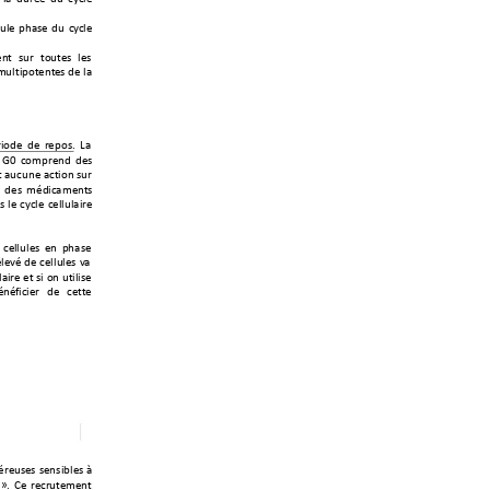
2&'+
46/-'
+
,
2+
.?.&'+
'
)
*
+-
2
#
+*
3
2
*
'
-
+&
'
-
+
+(
2&*043*')*'
-+,'+
&/+
03,'+ ,'+ #'43-
7+ 8/+
 S
V+ .3(4
#'),+ ,
'-+
*+/2.2)
'+/.*03)+-2#+
+ ,'-+ (
",0./(
')*-+
-+
&'+
.?.&'+
.'&&2&/0#'+
 .'&&2&'-+ ')+ 46/-'+
"&'9"+
,'+
.'&&2&'-+
9/+
&/
0
#'
+'*
+-
0+3
)+2
*
0&
0
-'
+
")"50
.0'#+ ,'+ .'*
*'+
"#'2-'-+
-')-0@&'-+
;+
+
Y7+
W'+
#'.#2*'(')*+