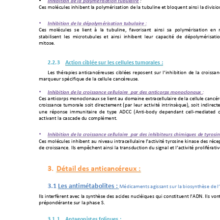
•
,)8'5'&'(
)*2-*"%*9
("$71
.'6%&'()*&
353"%'.-
*
:
"
W'-+(3&".2&'-+
0)60@')*+
&/+43&?("#0
-/*03)+,'
+&/+*2@2&
0)'+'*+
@&312')*+/0
)-0+&/+
,090-0
3
+
•
,)8'5'&'(
)*2-*"%*2
19("$7
1.'6%&'(
)*&353
"%'.-
*+*
W'-+ (3&".2&'-+ -'+ &
0')*+ ;+ &/+ *2@2&
0)'M+ 5/9
3#0-/)*+ /0
)-0+ -/+ 43&?("#0
-/*03)+ ')+ 
-*/@0&0-')*+ &'-
+(
0
.
#
3
*
2
@
2
&
'
-
+'
*
+/
0
)
-
0
+0
)
6
0
@
'
)
*
+&
'
2
#
+.
/
4
/
.
0
*
"
+,
'
+,
"
4
3
&
?
(
"
#
0
-
/
*
0
(0*3-
'7+
+
+
2.2.3
Action%ciblée%sur%les%cellules%tumorales%:%
8'-+
*6"#/40'-+
/)*0./)."#'2-'-+
.0@&"'-+
#'43-')*+
-2#+
&<0)60@0*03)+
,'+
&/+
.#30--/)
(/#12
'2#+
-4"
.05
012
'+,
'+&
/+.
'&&
2&'
+./
)."#
'2-
'7+
+
+
•
,)8'5'&'(
)*2-*"%*/
.('66%)/
-*/-""3"%
'.-**9%.*2-
6*%)&'/(
.96*7(
)(/"()
%34
*+*
W'-+/)*0.3#4-
+(3)3.&3)/2H+-'+&
0')*+/2+,3(/0)'+
'H*#/.'&&
2&/0#'+
,'+&/+.'&&
2&'+./)."
.#30--/).'+
*2(3#/&'+
-30*+
,0#'.*'(')*+
N4/#+
&'2#+
/.*090*"+
0)*#0)-$12'OM+
-30*+
0),0#'.*
2)'+ #"43)-'+ 0((2)0*/0#
'+ ,'+ *?4'+ A!WW+ NA)*0
K
@3,?+ ,'4'),/)*+ .'&&
K
(',0
/*'
,+ 
/.*09/)*+&/+
./-./,'+,2+.3(4&"(')*7
+
+
•
,)8'5'&'(
)*2-*"%*/
.('66%)/
-*/-""3"%
'.-**9%.*2-
6*')8'5'&-
3.6*/8'7
':3-6
*2-*&$.(
6'
W'-+(
3&".2&'-+0)60@')*+/2+
)09'/2+
0)*#/.'&&
2&/0#'+&</.*090
*"+*?#3-0)'+J0)/-'+
,'-+
#".'
,'+.#30--
/).'7+`&
-+'(4
Z.6')*+/0)-0
+&/+*#/)-,2.*
03)+,2+-0%)/&+
'*+&</.*0
90*"+4#3&0
5"#/*09
+
3.
Détail
%des%
antica
ncéreux
%:%
%
3.1
Les%antimétabolites
%:%
U",0.
/(')
*-+
/%0
--
/)*
+-2
#+
&/+
@0
3-?
)*6
$-'
+,'
+&
`&-+0)*'#5$#
')*+/9'.
+&/+-?)*6$
-'+,'-+/
.0,'-+)2
.&"012'
-+120+.3)
-*0*2')
*+&<A!P7+`&-
+93)
4#"43),"#/)*'+-
2#+&/+
46/-'+T7
+
+
3.1.1
Antagonistes%foliques%:%