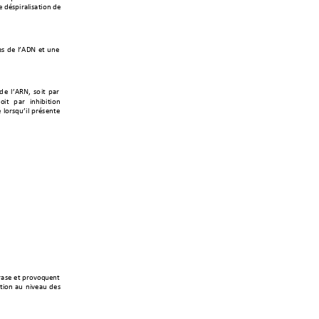
'+,"-40#/&
0-/*03)
+,'+
'-+
,'+
&<A!P+
'*+
2)'+
 ,
'+ &<A:PM+ -3
0*+ 4/#+
-30*+ 4
/#+ 0)60@0*03
)+
+
&3#-12<0&+
4#"-')*'+
#/-'+
'*+
4#39312')*+
*
03)+
/2+
)09'/2+
,'-+