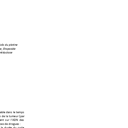
" 
!"
+
ivés"du
"platine"
+
e,"Et
oposide
"
+
réductase"
0/@&'+,/)-+
&'+
*'(4-+
)+
,'+
&/+
*2('2#+
N4/#+
')*+ -2#+ &<A!P
+ ,'-+
?4'-+,'+,#3%2'-
+Q
+
 &/+ ,2#"'+ ,2+ .?
.&'+