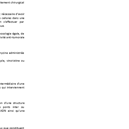
0*'(')*+
.60#2#%0.
/&+
*+)".'--/0
#'+,</930#+
-+
.'&&2&'-+
,/)
-+
2)'+
*+ -<'55'
.*2'#+ 4/
#+
)2'7
+
43-3&3%0'+
"%/&'M+
,'+
090*"+
/)*0
K
*2(
3#/&'+
(?.0)'+
/,(0)0-*#"'+
(4
&'M+ 90).#0-*0)'+ 32+
0)*'
#(",0/0#
'+
,<2)
'+
-+
120+
0)*'#90'))')*+
3
)
+,
<
2
)
'
+-
*
#
2
.
*
2
#
'
+
+ 43)*-+ 0)*
'#+ 32+
&<A!P+ /
0)-0+ 12<2)
'+
2H+
12'+
.3)-*0
*2')*+