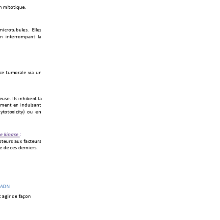
)+(0*3*012'7
+
+
(0.#3*
2@2&'-7+ ]&&
'-+
3
)
+0
)
*
'
#
#
3
(
4
/
)
*
+&
/
+
.'+
*2(3#/&'+
90/+
2)+
#'2-
'7+`&-
+0)60@')*+
&/+
'(')*+
')+
0),
20-/)*+
.?*
3*3H
0.0
*?
O+ 32+ 
')+
)-*#')%
6-
*+*
4*'2#-+/2H+
5/.*'2#-+
'+,'+
.'-+,'#)0'#-7+
+
%
<A!
P
+
*+/%
0#+,'+5/d3
)+