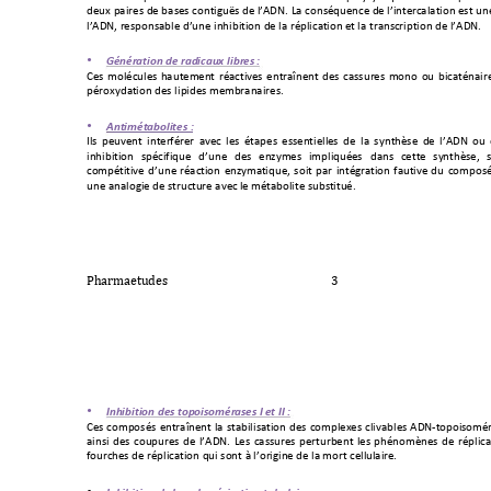
,'2H+4/0#'-+,'+@/-'-+.3)*
0%2a-+,'+&<A!P7+8/+.3)-
"12').'+,'+&<0)*
'#./&/*0
3)+'-*+2)
&<A!PM+#'-
43)-/@
&'+,<2)'
+0)60@0*03)
+,'+&/+#"4&0.
/*03)+'*+&/
+*#/)-.#04
*03)+,'+&<A
!P7+
+
+
•
01)1.%&'
()*2-*
.%2'
/%34*"
'5.-
6
*+*
W'-+
(3&".2&'-+
6/2*'(')*+
#"/.*09'-+
')*#/b)')*+
,'-+
./--2#'-+
(3)3+
32+
@0./*")/0#
4"#3H?,/*03)+
,'-+&040
,'-+('(@#/)/0#'-
7+
+
+
•
!)&'71&%5("
'&-6
*+*
`&-+ 4'29'
)*+ 0)*'#5
"#'#+ /9'.
+ &'-+ "*/4'
-+ '--')*
0'&&'-+ ,'+ &/+ -
?)*6$-
'+ ,'+ &<A!
P+ 32+
0)60@0*03)
+ -4".05012
'+ ,<2)'
+ ,'-+ ')c?
('-+ 0(
4&012"'-
+ ,/)-+ .'
**'+ -?)*6
$-'M+ 
.3(4"*0*09'+
,<2)'+
#"/.*03)+
')c?(/*012'M+
-30*+
4
/#+
0)*"%#/*03)+
5/2*09'+
,2+
.3(43-"
2)'+/)/&3%0'+
,'+-*#2.
*2#'+/9'.+
&'+("*/@3&
0*'+-2@-*
0*2"7+
+
+
+
+
.!
"#$%&$'()*'+!
!
•
,)8'5'&'(
)*2-6*&(
9('6(7
1.%6-
6*,*-&*,,
*+*
W'-+
.3(43-"-+
')*#/b)')*+
&/+
-*/@0&0-/*0
3)+
,'-+
.3(4&'H'-+
.&09/@&'-+
A!P
K
*3430-3("
/0)-0+
,'-+
.3242#'-+
,'+
&<A!P7+
8'-+
./--2#'-
+
4'#*2#@')*
+
&'-+
46")3($)'-+
,'+
#"4&0./
532#.6'-+,'
+#"4&0./*03)+120+-3)
*+;+&<3#0%0)'+,'+&/+(3
#*+.'&&2&/0#'7+
+
+