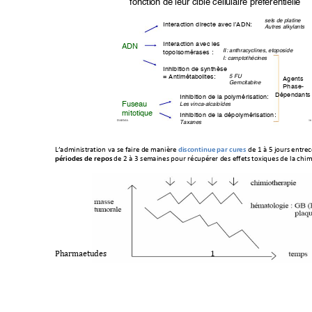
fonction de leur cible cellulaire préférentielle
sels de platine
Interaction directe avec l’AD
N:
Autres alkylants
Interaction avec les 
ADN
II: anthracyclines, etoposide
topoisomérases :
I: camptothécines
Inhibition de synthèse
= Antimétabolites:
5 FU 
Agents
Gemcitabine
Phase-
Dépendants
Inhibition de la polym
érisation:
Fuseau 
Les vinca-alcaloïdes
mitotique
Inhibition de la dépo
lymérisation:
!"#$" 
!"
Taxanes
+
MODALITES d’ADMINISTRA
+
8</,(0)0-*#/*03)+9/+-'+5/0#
'+,'+(/)0$#'+
discontinue%
par%cures
+,'+C+;+D+E32#-+'
)*#'.
périodes%de%repos
+,'+F+;+G
+-'(/0)
'-+432
#+#".24
"#'#+,'
-+'55'*-+*3
H012'
-+,'+&/+.6
0(
+
+
+
%
,!
"#$%&$'()*'+!