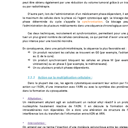
4'2*+
Z*#'+
3@*')2+
"%/&'(')*+
4/#+
2)'+
#",2.*03)+
,2+
93&2('+
*2(3#/&+
%#[.'+
;+
2)+
*#/
32+4/#+#/,0
3*6"#/40'7
+
+
+
!</2*#
'+4/#*M
+&3#-+,'
+&</,(0
)0-*#
/*03)+,<
2)+(",0.
/(')*+46/-'
+,"
4'),/)*M+0&+'-
&'+
(/H0(2
(+
,'+
.'&&2&'-+
,/)-
+
&/+
4
6/-'+
3\+
&</%')*+
.?*3
*3H012'+
/%0*7+
8'+
@&3.
/%'+
,'
46/-'+ ,"*'#(0)"'+ ,2+ .?.&
'+ -</44'&&
'+ &/+ 
synchronisation
7+ W'+ @&3./%'
+ 4'2
&</,(0)0-
*#/*03)+,
'+4&2-0'2
#-+(",0
./(')*-+,/)-+2)'+-"12').'+.6#3)3&3%012'+.3)
+
W'-+
,'2H+
*'.6)012'-M+
#'.#2*'
(')*+
'*+
-?).6#3)0-/*03)M
+
4'#('**')*+
432#+
2)'+
*2'#+
2
)+
4
&2-+
%#/)
,+
)3
(@#'+
,'+
.'
&&2&'-+
./)
."#'2-'-M+
.'+
12
0+
4'#(
'*+
,
</930#+
2
)'+
/
.*
4&2-+0)*'
)-'+432#+2)'+
*3H0.0*
"+(30),#'7+
+
+
])+.3)-"12').'M+,/)-+2)'+
43&?.60(03*6"#/40'
M+&/+-"
12').'+&/+4&2-+
5/93#/@&'+'-
*
+Q+
^)+
4#3,20*+
#'.#
2*/)*+
&'-+
.'&&2&'-+
-'+
*#329')*+
')+
SV
+
N4/#+
'H'(
4&'M+
&</,
#0/

/2+_C+,'+&/+
.2#'O7
+
^)+ 4#3,20*+ -
?).6#3)0
-/)*+ @&
312/)*+ &'
-+ .'&&2&'-+ ')+ 46/-'+ U+ N4/#+ 'H'

90)@&/-*0)'O+32+')+46/-'+T+N4/#+'H'(4&'M+&'+("*63*#'H/*'O7
+
^)+32+4&
2-0'2#-
+4#3,20
*+46/-
'-
K
,"4'),/)*-
7+
+

+
2.2.2
Action%sur%la%multiplication%cellulaire%:%
!/)-+
&/+
4&24/#
*+
,'-+
./-M
+
&'-+
/%')*-
+
.?*3-*/
*012'-
+
'H'#.')*
+
&'2#+
/.*03)+
4/#+
&<
/.*03)+
-2#+
&<A!PM+
,<2)'+
0)*'#/.*0
3)+
/9'.+
&<A:P+
32+
/9'.+
&/+
-?)*6$-'+
,'-+
4#3*"0)'
,/)-+&/+5
3#(/*03)+,2+
.?*3-12'&'**
'7
+
+
•
!"#$"%&
'()
*+*
^)+ (",0./(')*+ /
&J?&
/)*+ /%0*
+ ')+ -2@-*
0*2/)*+ 2
)+ #/,0./
&+ /&J?
&+ #"/.
*05+ ;
+2
)
+4
#
3
*
)2.&"3460&'+ 6/2*
'(')*+ #"/.*09'+ ,'+ &
<A!P7+ `&
+ ')+ ,".32&'+ &/+ 53#
(/*03)+ ,'
0)*#/./*"
)/0#'-+ )3
)+ #"4/#/
@&'-7+ B)
+ /+ ,3).+ 2
)'+ /&*"#/*
03)+ ,'+ -*
#2.*2#'+ ,
'+ 
0)*'#5"#')
.'+&3#-+,2
+*#/)-5'#*
+,'+&<0)53#(
/*03)+')
*
#'+A!P
+'*+A:P7+
+
+
•
,)&-./%"%
&'()
*+*
B)+
')*')
,+
4/#+
.'+
*'#('+
&<0)-
'#*0
3)+
,<2)
'+
(3&".
2&'+
43&?.?.&
012'+
')*#'+
&'-+
4&/*'
/