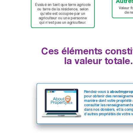
A
utre
Évalué en tant que terre agricole 
V
aleur f
ou terre de la résidence, selon 
de r
qu’elle est occupée par un
agriculteur ou une personne
qui n’est pas un agriculteur
.
Ces éléments consti
la valeur totale.
Rendez-vous à 
aboutmyprop
pour obtenir des renseigneme
manière dont votr
e propriété 
consulter les renseignements
dans nos dossiers, et la comp
d’autres pr
opriétés de votre 