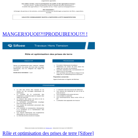
MANGER!QUOI!?!!PRODUIRE!OU!?! !
Rôle et optimisation des prises de terre [Sifoee]