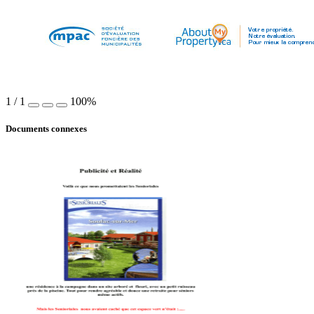
V
otr
e propriété.  
Notre évaluation.  
Pour mieux la compren
1
/
1
100%
Documents connexes