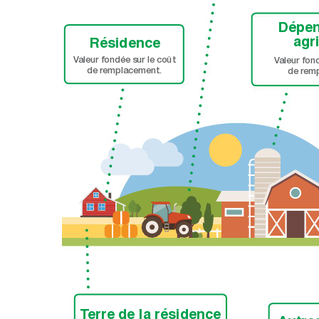
Dépen
agr
Résidence
V
aleur fondée sur le coût 
V
aleur fond
de remplacement.
de rem
T
erre de la résidence