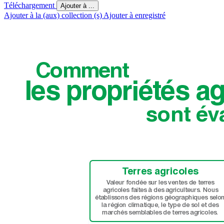
Téléchargement
Ajouter à ...
Ajouter à la (aux) collection (s)
Ajouter à enregistré
Comment
les pr
opriétés a
g
sont év
T
erres a
gricoles
V
aleur fondée sur les ventes de terr
es
agricoles faites à des agriculteurs. Nous
établissons des régions géographiques selo
la région climatique, le type de sol et des
marchés semblables de terr
es agricoles.