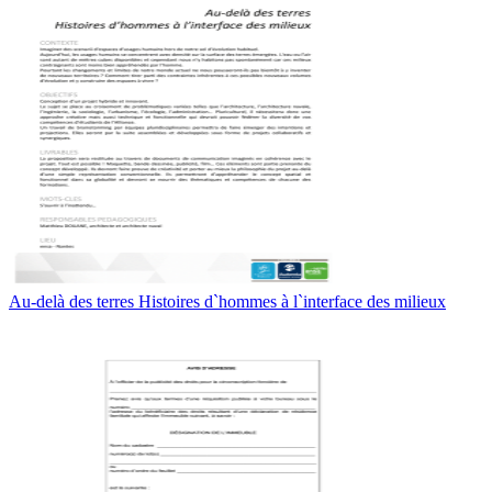
Au-delà des terres Histoires d`hommes à l`interface des milieux