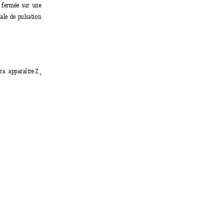
 
f
ermée 
sur 
une
ale 
de 
pulsati
on 
ra  apparaître
Z
c