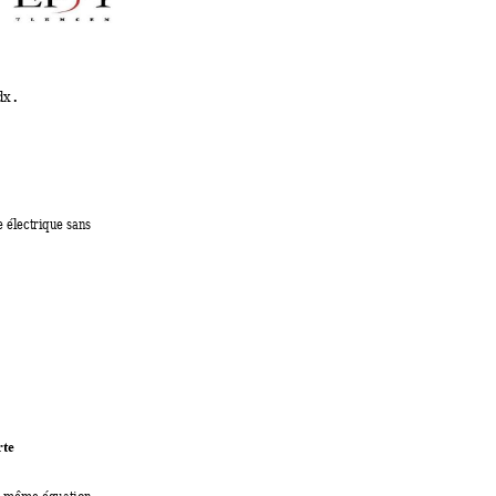
.
dx
e électrique sans
rte
e mê
me équation 