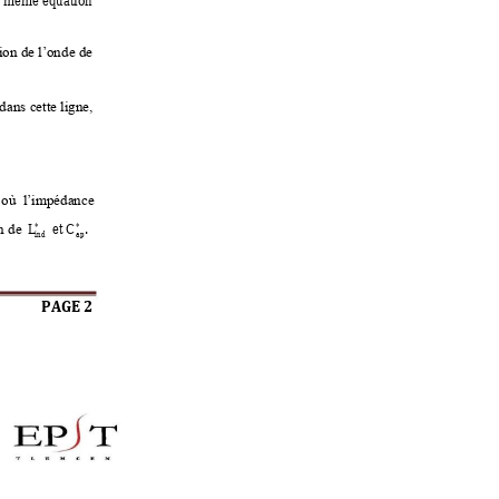
ion 
de l’ond
e de
dans 
cette ligne
, 
où  l’impédance 
et
. 
C
L


n de 
ap
in
d
PAGE 2 