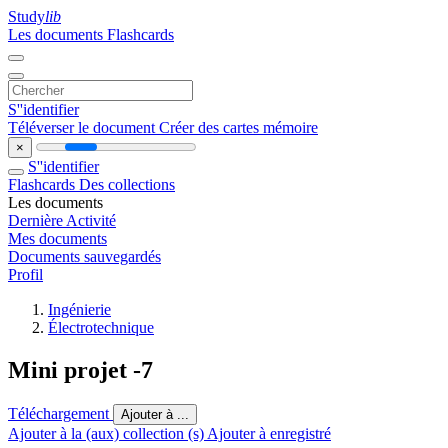
Study
lib
Les documents
Flashcards
S''identifier
Téléverser le document
Créer des cartes mémoire
×
S''identifier
Flashcards
Des collections
Les documents
Dernière Activité
Mes documents
Documents sauvegardés
Profil
Ingénierie
Électrotechnique
Mini projet -7
Téléchargement
Ajouter à ...
Ajouter à la (aux) collection (s)
Ajouter à enregistré