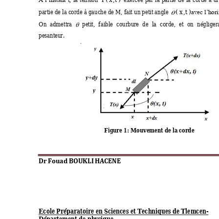
T
(
x
,
t
)
A 
l’insta
nt 
partie de la corde à ga
uche de 
M
, f
ait un petit angle 
(
x
,
t
)
avec l’hori

On 
admettra 
petit, 
f
aible 
courbure 
de 
la 
corde, 
et 
on 
négliger

pesanteur. 
Figure
 1: Mouvement
 de la corde
Dr Fouad BOUKLI 
HACENE 
Ecole Préparato
ire en Sciences e
t Techniques de 
Tlemcen-  
Département de phy
sique 