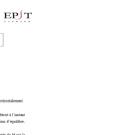
orizontalement 
décrit 
à 
l’instant
tion 
d’éq
uilibre, 
oite 
de
M 
sur
la 