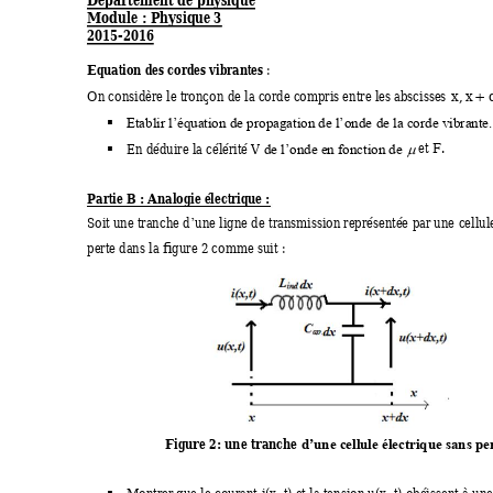
Module : Physique 
3 
2015-2016 
Equation des cordes vi
brantes
: 
On considère le tronço
n de la corde compris e
ntre les abscisses
x 
,
x


Etablir l’équation de 
propagation de l’onde
 de la corde vibr
ante.
En déduire la célérité 
V 
et F
. 


de l’onde en fonction de 
Partie B
 : Analogie éle
ctrique :  
Soit une tranche
d
une ligne de t
ransmission représentée 
par une
 cellul
’
perte dans la figure 2 c
omme suit :
Figure 
2: une tranche
d’une cellule élect
rique sans pe
Montrer que le cou
rant 
i(x, t)
 et la te
nsion 
u
(x, t)
 obéissent
 à un