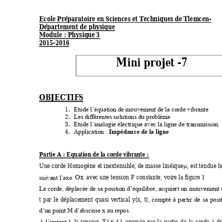
Ecole Préparato
ire en Sciences e
t Techniques de 
Tlemcen-  
Département de phy
sique 
Module : Physique 
3 
2015-2016 
Mini projet -7 
OBJECTIFS 
1.
Etude l
’équation de mo
uvement de la corde 
vibran
te
2.
Les différentes solutions du problème
3.
Etude l
’analogie électri
que 
avec la ligne de t
ransmission
4.
Application
: 
Impédan
ce de la ligne
Partie A
 : Equation de
 la corde vibrante 
: 
Une corde Homogène 
et inextensible, de mas
se linéique
, est t
endue h

avec une tension 
F
 constante
, voire la f
igure 1 
Ox
suivant l’axe 
La 
corde, 
déplacée 
de 
sa 
position 
d’équilibre,
acquiert 
un 
mouvement 
t
par 
le 
déplacement 
q
uasi 
vertical 
y(x, 
t)
, 
compté 
à 
par
tir 
de 
sa 
posi
M
d’un point 
d’absciss
e x au repos.
t
, 
la 
tension 
exercée
par 
la 
partie 
de 
la 
corde 
à 
dr