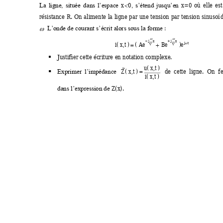
x
0
x=0
où 
elle 
e
st

La 
ligne, 
située 
dans 
l’espace 
, 
s’ét
end 
j
usqu’en 
résistance 
R
. 
On 
ali
mente 
la 
ligne 
par 
une 
tension 
par 
tension 
sinusoïd
 :

L’onde de courant s
’écrit alors sous la f
orme


j
x
j
x
 

i
(
x
,
t
)
(
Ae
Be
)
e
j
t
V
V



Justifier cette écriture 
en notation co
mplexe. 

u
(
x
,
t
)
~
  de  cette  ligne.  On  f
e
Z
(
x
,
t
)

Exprimer  l’impédance 

i 
(
x
,
t
)
Z(x).
dans l’expression de 