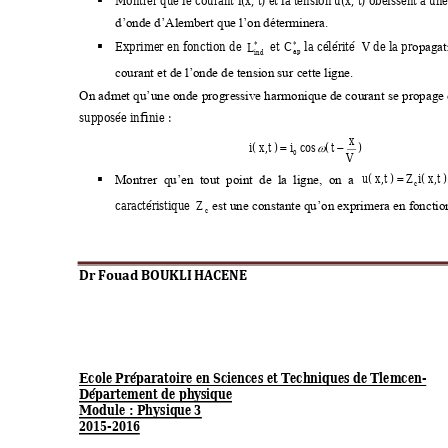

d’onde d’Alembert que
 l’on déterminera.
et 
 la célérité
V
 d
e la 
pr
Exprimer en 
fonction 
de
C
L



opagat
ap
in
d
courant et de l’onde de tension sur
 cette ligne.
On admet 
qu’une 
onde 
progressive har
monique 
de courant
 se 
propage 
supposée infinie
 : 
x
i 
(
x
,
t
)
i
c
o
s
(
t
)



0
V
u 
(
x
,
t
)
Z
i
(
x
,
t
)

Montrer  qu’en  tout  point  de 
la  ligne,  on  a 

c
caractéristique 
Z
est une constante qu’on expri
mera en fonctio
c
Dr Fouad BOUKLI 
HACENE 
Ecole Préparato
ire en Sciences e
t Techniques de 
Tlemcen-  
Département de phy
sique 
Module : Physique 
3 
2015-2016 