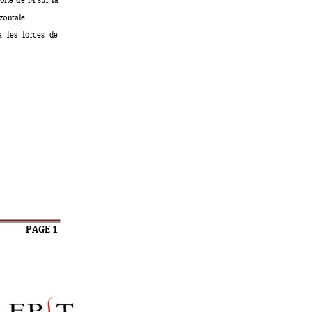
zontale.
a 
les 
f
orces 
de 
PAGE 1 