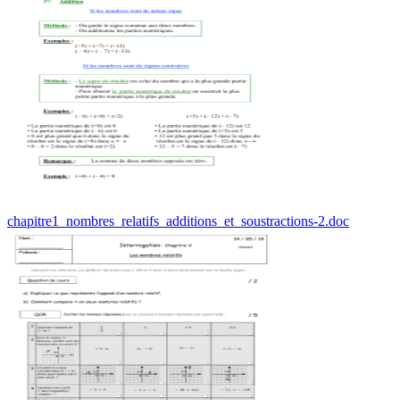
chapitre1_nombres_relatifs_additions_et_soustractions-2.doc