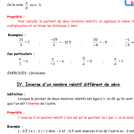
a
On le note 
 ou a : b. 
b
Propriété : 
Pour
calculer
le
quotient
de
deux
nombres
relatifs,
on
applique
la
même
r
multiplication et on divise les distances à zéro.
Exemples : 
21
25
20
1
−
−
 = 7
;
 = - 12,5 
; 
 = - 5 
;
 ≈
3
2
4
3
−
−
Cas particuliers : 
0
a
a
a
 = a
;
 = - a 
; 
 = 0
;
 = 1 
1
1
a
a
−
EXERCICES : (Divisions)
IV. Inverse d'un nombre relatif différent de zéro
Définition :
Lorsque
 le
produit
de 
deux
nombres 
relatifs 
est
égal
 à
1, 
on 
dit
qu'ils 
sont
inverse
que l'un est l'
 de l'autre.
Propriété : 
L'inverse d'un nombre relatif 
non nul est le quotient de 1 par 
, on le note 
x 
x
Exemple : 
( - 0,5 
) x ( 
- 2 )
 = 1 donc
 – 2 et
 – 0,5 sont
 inverses d'un de 
l'autre ou –
 2 es