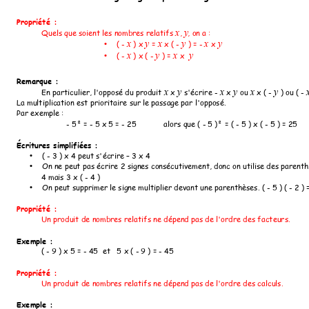
Propriété : 
Quels que soient les nombres relatifs 
, 
, on a :
x
y
( - 
 ) x 
 = 
 x ( - 
 ) = - 
 x 
x
y
x
y
x
y 
•
( - 
 ) x ( - 
 ) = 
x  
x
y
x 
y
•
Remarque :
En particulier, l'opposé du produit 
 x 
s'écrire
- 
 x 
ou
 x ( - 
 ) ou ( - 
x
y 
x
y 
 x
y
La multiplication est prioritaire sur le passage par l'opposé.
Par exemple : 
- 5² = - 5 x 5 = - 25 
alors que ( - 5 )² = ( - 5 ) x ( - 5 ) = 25
Écritures simplifiées :
( - 3 ) x 4 peut s'écrire – 3 x 4
•
On ne peut pas écrire 2 signes consécutivement, donc on utilise des parenth
•
4 mais 3 x ( - 4 )
On peut supprimer le signe multiplier devant une parenthèses. ( - 5 ) ( - 2 ) 
•
Propriété : 
Un produit de nombres relatifs ne dépend pas de l'ordre des facteurs.
Exemple : 
( - 9 ) x 5 = - 45  et 
  5 x ( - 9 ) = - 
45
Propriété : 
Un produit de nombres relatifs ne dépend pas de l'ordre des calculs.
Exemple : 