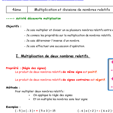
4ème
Multiplication et divisions de nombres relatifs
----> Activité découverte multiplication
Objectifs :
- Je sais multiplier et diviser un ou plusieurs nombres relatifs entre 
- Je connais les propriétés sur la multiplication de nombres relatifs.
- Je sais déterminer l'inverse d'un nombre.
- Je sais effectuer une succession d'opération.
I. Multiplication de deux nombres relatifs.
Propriété : (Règle des signes)
de même signe
positif.
Le produit de deux nombres relatifs 
 es
t 
de si
gnes contraires
négatif.
Le produit de deux nombres relatifs 
 est 
Méthode : 
Pour multiplier deux nombres relatifs :
On applique la règle des signes
•
Et on multiplie les nombres sans leur signe
•
Exemples :
+ 
-
( - 5 ) x ( - 3 ) = 
( 5 x 3 ) = 15
( - 6 ) x ( + 2 ) = 
 ( 6 x 2 ) 