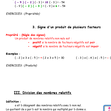
( - 9 ) ( - 2 )
18 
 ( - 3 ) = 
( - 3 ) = - 54
( - 2 ) ( - 3 ) 
6
( - 9 ) 
= ( - 9 ) x 
 = - 54 
EXERCICES : (Propriétés)
3. Signe d'un produit de plusieurs facteurs
Propriété : (Règle des signes)
Un produit de nombres relatifs non nuls est
 :
positif
pair
 .
 si le nombre de facteurs négatifs est 
•
négatif
impair .
 si le nombre de facteurs négatifs est 
•
Exemples : 
+
- 
( - 2 ) x 3 x ( - 5 ) = 
 ( 2 x 3 x 5 ) = 30
( - 3 ) x ( - 4 ) x ( - 5 ) = 
EXERCICES : (Produits)
III. Division des nombres relatifs
Définition :
a et b désignent des nombres relatifs avec b non nul.
Le quotient de a par b est le nombre qui multiplié par b donne a.