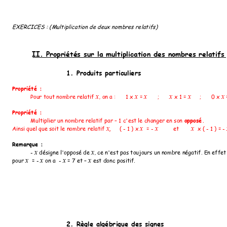
EXERCICES : (Multiplication de deux nombres relatif
s)
II. Propriétés sur la multiplication des nombres relatifs
1. Produits particuliers
Propriété : 
Pour tout nombre rela
tif 
, on a :      1 x 
 = 
 ;      
 x 1 = 
 ;      0 x 
 
x
x
x     
x
x    
x
Propriété : 
opposé.
Multiplier un nombre relatif par – 1 c'est le changer en son 
Ainsi quel que soit le nombre relatif 
( - 1 ) x 
 = - 
et 
 x ( - 1 ) = - 
x,
x 
x 
x 
Remarque : 
- 
 désigne l'opposé de 
, ce n'est pas toujours un nombre négatif. En effet
x
x
pour 
  = - 
 on a  - 
 = 7 et – 
 est donc positif.
x
x
x
x
2. Règle algébrique des signes