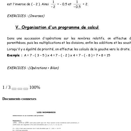
1
1
est l'inverse de ( - 2 ). Ainsi 
 = - 0,5 et 
 = 2.
2
0,5
–
–
EXERCICES : (Inverses) 
V. Organisation d'un programme de calcul
Dans
une
succession
d'opérations
sur
les
nombres
relatifs,
on
effectue
d
parenthèses, puis les multiplications et les divisions, enfin les additions et les sous
Lorsqu'il y a égalité de priorité, on effectue les calculs de la gauche vers la droite.
Exemple : 
A = 7 - ( 3 – 5 ) x 4 = 7 - ( - 2 ) x 4 = 7 - ( - 8 ) = 7 + 8 = 15
EXERCICES : (Opérations + Bilan)
1
/
3
100%
Documents connexes