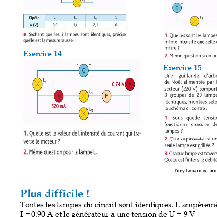
Exercice 14 
Exercice 15 
Tony Leparoux, pro
Plus difficile
 ! 
Toutes les lampe
s du circuit sont identiques. L
’
ampèremè
I = 0,90 A et le gé
nérateur a une tension de U
 = 9 V