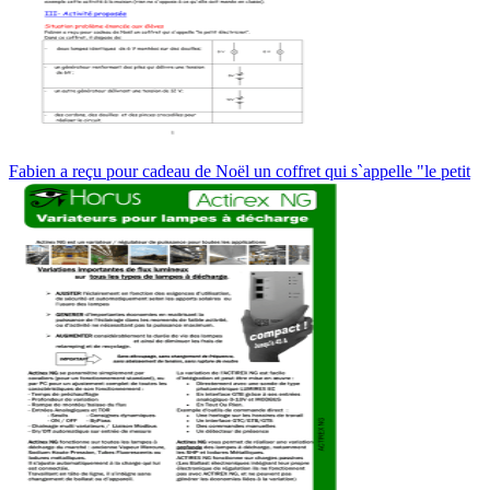
Fabien a reçu pour cadeau de Noël un coffret qui s`appelle "le petit