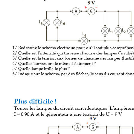
1/ Redessine le 
schéma électri
que pour qu
’
il soit pl
us compréh
en
2/ Quelle est l
’
inte
nsité qui traver
se chacune des lamp
es (Justifie)
3/ Quelle est 
la tension aux bor
nes de chac
une des lampe
s (Justifi
4/ Quelles lampe
s ont le même éclaire
ment ? 
5/ Quelle lamp
e brille le plus ? 
6/ Indique sur le sc
héma, par des flèch
es, le sens d
u courant dans
Plus difficile
 ! 
Toutes les lampe
s du circuit sont identiques. L
’
ampèrem
I = 0,90 A et le gé
nérateur a une tension de U
 = 9 V