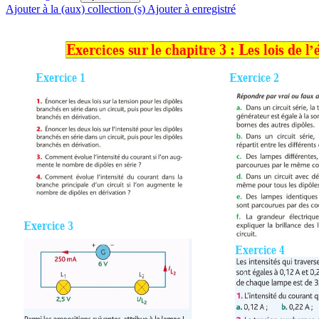
Ajouter à la (aux) collection (s)
Ajouter à enregistré
Exercices sur 
le
 chapitre 3 : L
es
 lois 
de
 l
’
Exercice 1
Exercice 2
Exercice 3 
Exercice 4 