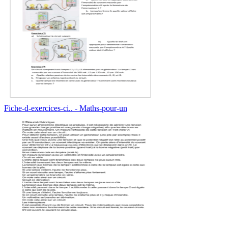
Fiche-d-exercices-ci.. - Maths-pour-un