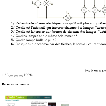
1/ Redessine le 
schéma électri
que pour qu
’
il soit pl
us compréh
e
2/ Quelle est l
’
inte
nsité qui traver
se chacune des lampes 
(Justifie
3/ Quelle est 
la tension aux bor
nes de chac
une des lampe
s (Justif
4/ Quelles lampe
s ont le même éclaire
ment ? 
5/ Quelle lamp
e brille le plus ? 
6/ Indique sur le sc
héma, par des flèch
es, le sens d
u courant dan
Tony Leparoux, pro
1
/
3
100%
Documents connexes