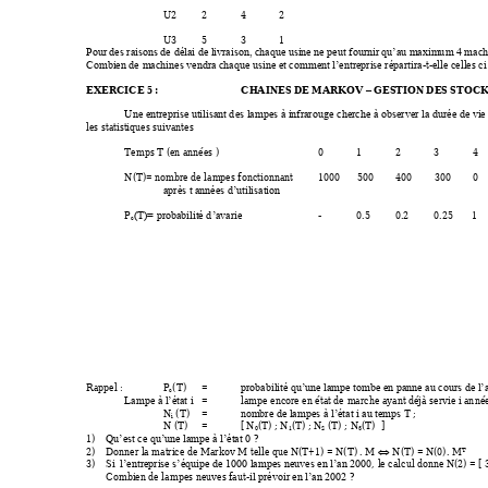
U2 
2 
4 
2 
U3
5 
3 
1 
Pour des raisons de 
délai de livraison, chaque usine ne peu
t fournir qu’au maximu
m 4 machi
-t-elle celles ci
Combien de 
machines vendra chaque usine et co
mment l’entreprise r
épartira
EXERCICE 5 :
CHAINES DE M
ARKO
V 
 GESTION DES S
TOCK
–
Une entreprise utilisant d
es lampes à infrarou
ge cherche à obser
ver la durée de vie
les statistiques suivante
s 
Temps T (en années )
0 
1 
2 
3 
4 
N(T)= nombre de lampes fonc
tionnant
1000
500
400
300
0 
après t années d’utilisation
P
- 
0.5 
0.2 
0
.25 
1 
(T)= probabilité d
’avarie
c
Rappel : 
P
(T
) 
= 
p
robabilité qu’une lampe to
mbe en panne au cours de l’
c
= 
lampe encore en état de 
marche ayant déjà servie i an
née
Lampe à l’état i
N
(T)
= 
no
 ; 
mbre de la
mpes à l’état i au temps T
i
N (T) 
= 
[ N
(T)
 ; N
(T) ; N
 (T)
 ; N
(T)  ] 
0
1
2
3
1)
 ? 
Qu’est ce qu’une lampe à l’état 0
2)
Donner la matrice de Markov 
M telle que N(T
+1) = N(T) . M 
 N(T) = N(0). M
T

3)
0, 
le calcul donne N(2) = [ 
Si  l’entreprise s’équipe de 1000
 lampes neuves en l’an 200
Combien de la
mpes neuves faut
-
 ? 
il prévoir en l’an 2002