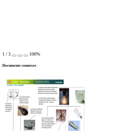
1
/
3
100%
Documents connexes