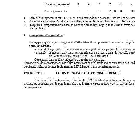
Durée (en semaines)
3 
4 
7 
2 
5 
2 
Tâches préalables
- 
- 
- 
A ; B 
B 
C ;
1)
Etablir les diagrammes du P.
E.R.T, M.P.M ( méthode des po
tentiels
-tâches ) et d
e Gant
2)
Durée totale du projet
 ? Calculer pour chaque tâche, les te
mps long et court, les 
marges 
3)
 ; q
uelle est la différence 
Rappeler l’interprétation d’un te
mps court et d’
un temps long
marge libre ? 
4)
 :
Changement d’organisation
On suppose que chaque c
hangement d’affectation d’
une personne d’une tâche I (à 
préc
préciser) induise :
un gain d
e te
mps pour  J d’une semaine et une perte d
e temps pour I 
d’une semain
( exemple : si une person
ne initialement a
ffectée en C passe en E, 
la nouvelle duré
de C est de 8 semaines, celle 
de E de 4 semaines )
Cependant, chaque tâc
he nécessite au 
moins une semaine.
Proposer une des or
ganisations possibles per
mettant de réaliser le projet 
en 0 semaines
 : in
de chaque tâche, et do
nner le diagramme M.P
.M après l’amélioration p
roposée.
EXERCICE 3 
: 
CHOIX DE STRATEGIE 
ET CONCURR
ENCE 
Une firme F utilise les 
mêmes circuits ( C1, C2, C3 )
 de distribution que la conc
ur
indique les pourcentages d
e part de marché q
ue la firme F peut espérer
 obtenir suivant les c
la concurrence : 