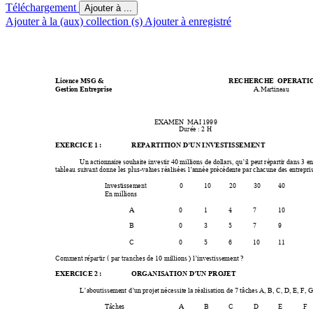
Téléchargement
Ajouter à ...
Ajouter à la (aux) collection (s)
Ajouter à enregistré
Licence MSG & 
RECHERCHE  OPERAT
I
Gestion Entreprise
A.Martineau 
EXAMEN  MAI 199
9 
Durée : 2 H 
EXERCICE 1 :
REPARTITION D’UN I
NVESTISSEM
ENT
Un actionnaire souhaite in
vestir 40 millions de dollar
s, qu’il peut répartir d
ans 3 en
tableau suivant donne les p
lus-
values r
éalisées l’année précé
dente par chacune des entrep
ri
Investissement 
0 
10
20
30
40
En millions 
A 
0 
1 
4 
7 
10
B 
0 
3 
5 
7 
9 
C 
0 
5 
6 
10
11
Comment répartir 
( par tranches de 1
 ? 
0 millions ) l’investis
sement
EXERCICE 2 :
ORGANISATION D’UN P
ROJET
L’aboutissement d’un pro
jet nécessite la réalisatio
n de 7 tâches A, B, C, D, 
E, F, G
Tâches 
A 
B 
C 
D 
E
F 