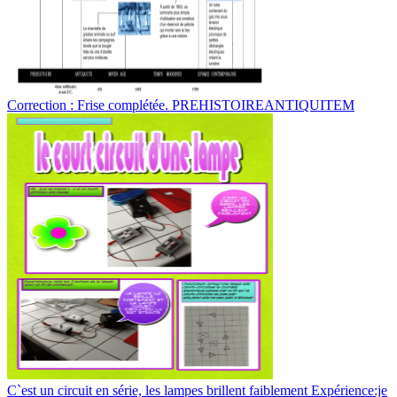
Correction : Frise complétée. PREHISTOIREANTIQUITEM
C`est un circuit en série, les lampes brillent faiblement Expérience:je