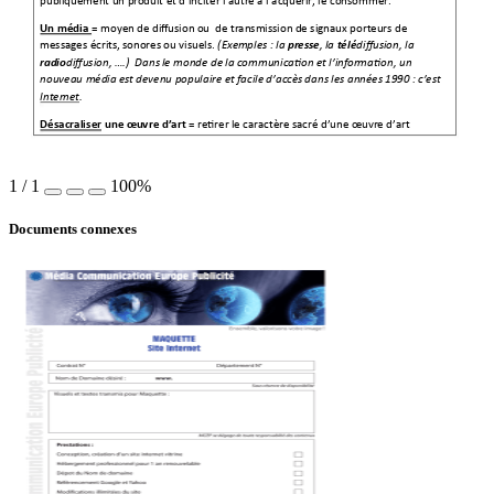
publiquement un pr
oduit et d’inciter
 l’autre à l’acquér
ir, le consomme
r.
= moyen de di
ffusion 
ou  de transmission
 de signaux port
eurs de 
Un média 
messages écrits,
 sonores ou visuels. 
(Exe
mples : la 
, la 
diff
usion, la 
pre
sse
té
lé
diffusion, ….)  Dans
 le monde de la c
ommunica
tion et l’infor
mation, un 
radio
nouveau média es
t devenu popu
laire et facile 
d’accès 
dans les années 1
990 :
c’est 
Internet. 
Désacraliser 
= r
etirer le caract
ère sacré d’un
e œuvre d’art
une œu
vre d’art
1
/
1
100%
Documents connexes