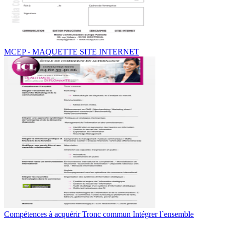
MCEP - MAQUETTE SITE INTERNET
Compétences à acquérir Tronc commun Intégrer l`ensemble