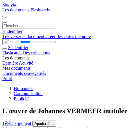
Study
lib
Les documents
Flashcards
S''identifier
Téléverser le document
Créer des cartes mémoire
×
S''identifier
Flashcards
Des collections
Les documents
Dernière Activité
Mes documents
Documents sauvegardés
Profil
Humanités
Communication
Publicité
L`œuvre de Johannes VERMEER intitulée « 
Téléchargement
Ajouter à ...