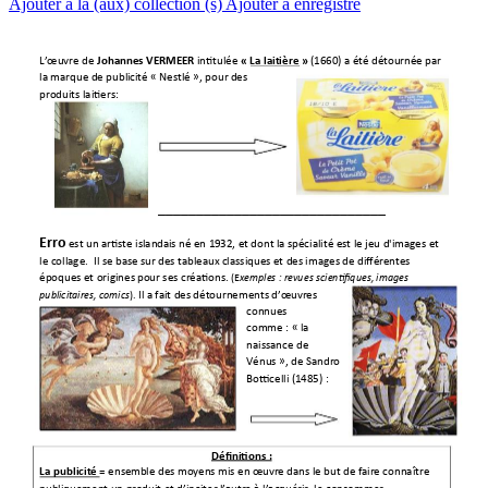
Ajouter à la (aux) collection (s)
Ajouter à enregistré
 intitul
ée 
 (1660) a été
 détournée par 
L’œuvre de 
Johan
nes VERMEER
« La lait
ière »
la marque de publi
cité « Nestlé », pour
 des 
produits laitiers: 
______________________________
Erro
 est un artiste islan
dais né en 19
32, et dont la spé
cialité est le jeu d'
images e
t 
le collage.  Il se bas
e sur des tableaux 
classiques et d
es images de diffé
rentes 
époques et origines p
our ses créations.
(E
xemples : revue
s scientifiques, images 
Il a fait d
es détournements d’œ
uvres 
publicitaires, co
mics
).
connues 
comme : « la 
naissance de 
Vénus », de Sandro 
Botticelli (1485) : 
Définitions : 
= ense
mble des moy
ens 
La publicité 
mis en œuvr
e dans le but de
 faire connaître 