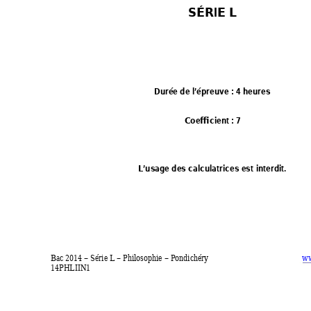
SÉRIE L 
Durée de l’épreuve : 4 heures 
Coefficient : 7 
L’usage des calculatrices es
t interdit. 
Bac 2014 – Série L – Philosophie – Pondichéry 
ww
14PHLIIN1 