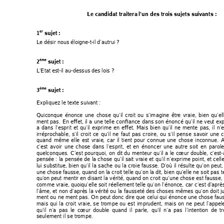
Le candidat traitera
 l’un des trois suje
ts suivants : 
er
1
 sujet : 
Le désir nous éloigne-t
-il d’autrui ? 
ème
2
 sujet : 
L’Etat est-il au-dessus
 des lois ? 
ème
3
 sujet : 
Expliquez le texte suiv
ant : 
Quiconque 
énonce 
une 
chose 
qu’il 
croit 
ou 
s’imagine 
être 
vraie, 
bien 
qu’el
ment 
pas. 
En 
effet, 
il 
a 
une 
telle 
confiance 
dans 
son 
énoncé 
q
u’il 
ne 
veut 
exp
a 
dans 
l’esprit 
et 
qu’il 
exprime 
en 
effet. 
Mais 
bien 
qu’il 
ne 
mente 
pas, 
il 
n’e
irréprochable, 
s’il
croit 
ce 
qu’il 
ne 
faut 
pas 
croi
re, 
ou 
s’il 
pense 
sav
oir 
une 
c
quand 
même 
elle 
est 
vraie, 
car 
il 
tient 
pour 
connue 
une 
chose 
inconnu
e. 
A
c’est 
avoir 
une 
chose 
dans 
l’esprit, 
et 
en 
énoncer 
une 
autre 
soit 
en 
parole
quelconques. 
C’est 
pourquoi, 
on 
dit 
du 
menteur 
q
u’il 
a 
le 
cœur 
double, 
c’est-
pensée : 
la 
pensée 
de 
la 
chose 
qu’il sait 
vraie 
et 
qu’il 
n’exprime 
point, 
et
celle
lui 
substitue, 
bien 
qu’il 
la 
sache 
ou 
la 
croie 
f
ausse. 
D’où 
il 
résulte 
qu’on 
peut,
une chose fausse, quand on la croit telle qu’on la
 dit, bien qu’elle ne soit pas 
qu’on peut 
mentir en 
disant la 
vérité, 
quand 
on croit 
qu’une chose 
est f
ausse, 
comme vraie, 
quoiqu’elle soit 
réellement t
elle qu’on l’énonce, 
car 
c’est 
d’après
l’âme, 
et 
non 
d’après 
la 
vérité 
ou 
la 
fausseté 
des 
choses 
mêmes 
qu’on 
doit 
j
ment 
ou 
ne 
ment 
pas. 
On peut
donc 
dire 
que 
celui q
ui 
énonce une 
chose 
f
au
mais 
qui 
la 
croit 
vraie,
se 
trompe 
ou 
est 
imprud
ent, 
mais 
on 
ne 
peu
t 
l’appel
qu’il 
n’a 
pas 
le 
cœur 
d
ouble 
quand 
il 
parle, 
qu’i
l 
n’a 
pas 
l’intention 
de 
t
seulement il se trompe.