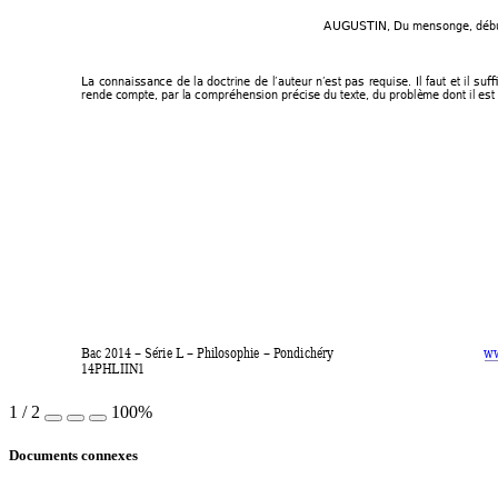
AUGUSTIN, 
Du men
songe
, déb
La 
connaissance 
de 
la 
doctrine 
de 
l’auteur 
n’est 
pas 
requise. 
Il 
faut 
et 
il 
suffi
rende compte, par
 la compréhension précise
 du texte, du problè
me dont il est
Bac 2014 – Série L – Philosophie – Pondichéry 
ww
14PHLIIN1 
1
/
2
100%
Documents connexes