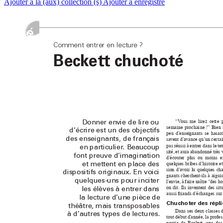
Ajouter à la (aux) collection (s)
Ajouter à enregistré
Comment entrer en lect
ure ?
Bec
k
et
t c
huc
hoté
“V
ous 
me 
li
rez 
cett
e 
Donner en
vie de lire ou 
semai
ne 
prochai
ne !” 
B
ien 
d’écrire est un des objectifs 
peu 
d
’
ensei
gna
nts 
se 
hasa
r
des enseignants, de français 
sa
ve
nt d’
a
v
a
nce qu
’
un 
cer
ta
pas 
réussi 
à 
entrer 
da
ns 
le 
t
e
x
en par
ticulier
. Beaucoup 
si
té, 
et aura abandonné très 
font preuve d’imagination 
d
’
écouter  plus  ou  moins 
e
quel
ques br
ibes d
’histoire 
et
et met
tent en place des 
sio
n 
d
’
a
v
oir 
l
u 
que
lques 
cha
dispositifs originaux. En voici 
gna
nts 
cherc
hent
-ils 
à 
aigu
i
quelques-uns pour inciter 
l
’
en
vie
, à 
fai
re n
a
îtr
e 
“
des ho
on 
dit. 
I
ls 
i
nv
en
tent 
des 
sit
les élèves à entrer dans 
aussi fria
nds d
’
échanges s
u
r
la lecture d’une pièce de 
Chuc
hoter de
s répli
théâtre, mais transposables 
Dans 
ses 
deux 
classes 
à d’autres types de lectures.
tout début d
’
a
nné
e
, la prof
es
de 
Beck
ett, 
une 
des
pa
rtie