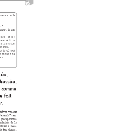
 vois ce qu’
ils 
e ?
c
œur
. 
Et 
pas 
lève ! 
et 
là ! 
be
auté ! 
(
Un 
nai
t 
dans son 
endres.
onde 
où tout 
e 
chose 
à s
a 
ère.
t
ée
, 
dr
essé
e, 
e c
omm
e 
e f
ait 
r
.
élè
v
es 
ve
ulen
t 
’
en
tends
” 
sera 
s  protago
nistes 
trémité
s 
de 
la 
cteurs à
 in
v
es-
de 
leur 
donner 