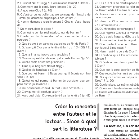
2. Qui 
sont 
Nell 
et 
Nag
g ? 
Q
uelle 
relation 
les 
unit 
à 
Hamm ?
23
. Qui a le plus s
ouvent la parole e
3. C
omment ont-
ils perdu leur
s jambes ? (
p. 29
)
24. C
omment 
progresse 
la 
relati
on
de Ha
mm et de Clov dans la p
ièce 
4. À quo
i rêv
e Clov ? (
p. 76
)
25. T
rouvez  au 
m
oins  un  point 
5. Q
u’
e
st-
ce 
qui 
est 
of
fert 
au 
p
ersonnag
e 
de 
l
’histoire 
d
e 
perso
nnages.
Hamm qu
i demand
e du pain pour s
on enfant ?
26
. Hamm et Clov : amou
r ou hain
6. H
amm 
demand
e 
rég
ulièrement 
à 
Cl
ov 
si 
c’
est 
l’
heure 
de…
27
. H
amm meur
t-
il ?
7
. Qui m
eur
t, dans la p
ièce ?
28
. Où vi
vent les personna
ges ?
8. Q
uel est le de
rnier réel interlocuteur de H
amm ?
29. Q
ue regard
e Clov sur le mur de 
9. Qu
elle 
est 
la 
d
idasc
alie 
qu’
on 
retrouve 
le 
plus 
et 
3
0. Qu’
a perdu N
agg au d
ébut de l
a
pourqu
oi ?
31
. À quoi ser
t le réveil (et à que
l 
1
0. Q
ue trouve
-
t-
on dans l
es poub
elles de 
 ?
Fin de Partie
32. Q
uel 
per
fectionne
ment 
H
amm 
1
1
. Qu’aperçoit Clov p
ar la fenêtre (à l
a ﬁn, p. 10
1-
102
) ? Et 
son fauteuil à roulet
tes ?
avant ?
3
3. Ha
mm est-
il le père de Clov ?
1
2. Quel anima
l se trouve dans la cuisin
e ?
3
4. Q
u’
es
t-
ce 
q
ue 
Clov 
acc
roche 
1
3. Q
ue 
manq
ue
-t-
il 
au 
chien 
en 
pelu
che 
de 
H
amm ? 
(
p. 5
5
)
tab
leau ?
1
4. Q
uelle est la no
urriture princ
ipale ?
35
. Qu’
est-
c
e 
que 
Hamm 
peu
t 
fair
à Clov ?
1
5. D
ans quoi bai
gnent Nell et Na
gg ?
3
6. Qu
el est le sexe du chien de 
1
6
. Quel est le h
andic
ap de Clov ?
37
. Q
ue reproche H
amm à son père
1
7
. Que 
promet 
H
amm 
à 
N
agg 
po
ur 
qu’
il 
éc
oute 
so
n 
his
-
toire ? (
p. 67
)
3
8. 
Sur 
quo
i 
Hamm 
veut-
il 
p
artir 
fères
” ? (
p. 50
)
1
8
. Qu’
est-
ce 
q
ui 
permet 
à 
H
amm 
de 
co
nstater 
que 
son 
père est toujours e
n vie ?
3
9. Quelle p
lace, sur scè
ne, obsèd
1
9. Q
ui possè
de le co
de du buf
fet ? Que contient-
il ?
4
0. Que
ls sont les dernier
s mots de
20. Cl
ov quitte
-
t-
il le refuge à la ﬁn ?
4
1
. Quelle est 
l
a 
dernière 
dida
scalie,
21
. Av
ec quel o
bjet Clov regarde
-t-
il p
ar la fenêtre ? (p. 42
)
de Ha
mm ?
mulées 
da
ns 
les 
ca
hiers 
est 
C
rée
r la r
enc
ont
re 
sous 
fo
r
me 
de 
“ba
nque 
de 
q
dication 
de 
la 
page 
à 
laquel
en
tr
e l’
aut
eu
r et le 
cher la 
réponse (
v
oir 
ci-dess
d
’
outil pou
r aider à la révis
i
lecte
ur
… Sino
n à quo
i 
La le
c
ture, un rend
e
se
r
t la litt
éra
tu
re ?
Un
e  œu
vre  de  B
eckett
prépa
ration
, même 
pour 
des 
face 
au
x 
lect
ures 
qui 
leur 
s
murée 
à 
l
’
oreil
le 
com
me 
un 
sec
ret. 
Ensuite
, 
à 
pa
r
tir 