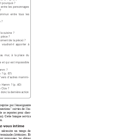
t p
ourquoi ?
 
e
ntre 
les 
per
sonnages 
?
 commun  entre 
tous  les 
e ?
la cuis
ine ?
 pièce ?
moment de la piè
ce
) ?
 voudrait-
il  appor
ter 
à 
au 
mur
, 
à 
la 
p
lace 
du 
e 
et 
q
ui 
est 
impos
sible 
Hamm ?
 ? (
p. 6
7)
“v
ers 
d’autres 
mammi
-
e H
amm ? (
p. 4
0
)
 Clov ?
 
don
c 
la 
dernière 
actio
n 
repr
ise 
par 
l’
enseignante 
uestio
ns” 
suivies de 
l
’
i
n-
le 
se 
r
eport
er 
pou
r 
cher
-
us
)
. 
Cette 
banque s
ervi
ra 
on
.
z-v
ous int
ime
  nécessi
te  un  temps 
de 
t
erm
i
nales l
i
tt
érai
res. Et 
ont 
prop
osées, 
les 
élè
ves 