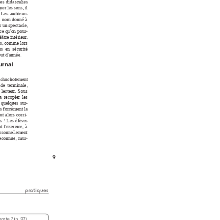
es 
d
idascalies 
q
uer 
l
es 
sons
, il 
. Les 
au
diteurs 
e 
nom
donné 
à 
r un spectacle
, 
 
ce q
u
’
o
n pour
-
éâtre 
intérieur
. 
e
s,
comme 
lors 
us 
en 
sécur
i
té 
but
 d
’
année.
urnal 
chuc
hotement 
 
de 
ter
m
inale, 
 
lect
eur
. 
Sous 
a 
recopier 
les 
 
que
lques 
sur
-
s forcémen
t la 
aut a
lors cor
r
i-
s ! 
L
es 
élèv
es 
t 
l
’
ex
ercice
, 
à 
r
sonnellemen
t 
econnue
, 
mur
-
9
pratiques
mor
te ? (
p. 97
)