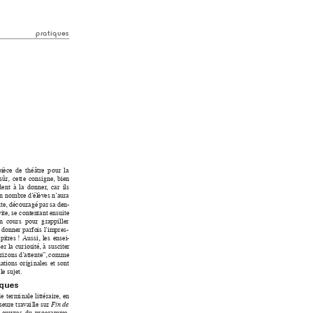
pratiques
pièce 
de 
t
héâtre 
p
our 
la 
sûr
, 
cett
e 
consi
gne, 
b
ien 
dent 
à 
la 
donner
, 
ca
r 
ils 
in 
nom
bre 
d
’
él
èv
es n
’
aura 
te, 
dé
couragé 
par 
sa 
den-
vi
te, 
se conten
ta
nt e
nsuite 
n  cou
rs  p
our  g
rappiller 
 donner 
par
fo
is l’
impres-
pitres ! 
A
ussi
, 
l
es 
ensei
-
ser 
la 
cur
ios
ité
, 
à 
susciter 
riz
ons 
d
’
att
ente
”
, 
com
me 
uations 
origi
nales 
et 
sont 
 le s
ujet
.
ques
de 
ter
mi
nale 
littér
ai
re
, 
en 
seure t
rav
ai
lle sur 
Fin d
e 
 
œuvres 
du 
progr
am
me
, 