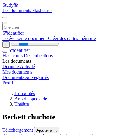
Study
lib
Les documents
Flashcards
S''identifier
Téléverser le document
Créer des cartes mémoire
×
S''identifier
Flashcards
Des collections
Les documents
Dernière Activité
Mes documents
Documents sauvegardés
Profil
Humanités
Arts du spectacle
Théâtre
Beckett chuchoté
Téléchargement
Ajouter à ...