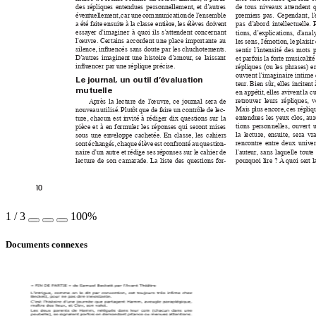
des 
répliques 
entend
ues 
p
ersonnellement
, 
et 
d’
autres 
de 
tous 
n
i
veaux 
attendent 
év
en
tuellement, 
ca
r 
une 
com
munication 
de 
l
’
ensembl
e 
prem
iers 
pas. 
Cependa
nt
, 
l
’
a 
été 
faite 
ensuite 
à 
la 
cl
asse e
ntière
, 
les 
élè
v
es 
doi
ve
nt 
pas 
d’
abord 
intellect
uelle
. 
essa
yer 
d
’
imagi
ner 
à 
quo
i 
ils 
s
’
at
tendent 
c
oncerna
nt 
tions
, 
d
’
ex
plications
, 
d
’
a
nal
l
’
œuvre. 
Cer
ta
ins 
accordent 
u
ne 
place 
impor
t
ante 
au 
les 
sens
, l
’
émotion
, 
le 
plaisir 
silence
, i
nuencés 
sans 
doute pa
r 
les chuchotemen
ts. 
sentir 
l’
intensité 
des 
mots 
p
D
’
aut
res 
i
magi
nen
t 
une 
h
istoire 
d’
amou
r
, 
se 
laissant 
et par
fois la f
ort
e musi
cal
ité
in
u
encer pa
r une réplique précise
.
répliques 
(
ou 
les 
ph
rases
) 
e
ouvrent l
’
i
magina
ire 
inti
me 
Le journal, un out
il d’
évaluation 
teur
. Bien sûr
, elles 
incitent 
mutuel
le
en appétit
, e
lles a
viv
ent 
la cu
retrouv
er 
leur
s 
répliques
, 
v
Après 
la 
lectu
re 
de 
l
’
œuvre
, 
ce 
jou
rna
l 
sera 
de 
Mais p
lus 
encore
, 
ces rép
liq
nou
veau 
uti
lisé. 
Plutôt 
que 
de f
a
ire un 
contrôl
e 
de l
ec-
entendu
es 
les 
y
eux 
clos
, au
r
tu
re
, 
chacun 
est 
invité 
à 
ré
dig
er 
d
ix 
questio
ns 
su
r 
la 
tions 
person
ne
lles, 
ouv
er
t 
u
pièce 
et 
à 
en 
fo
r
muler 
les 
réponses 
qui 
ser
on
t 
m
ises 
la 
lectu
re
, 
ensuite
, 
sera 
v
r
sous 
une 
en
ve
loppe 
cachetée. 
En 
classe
, 
les 
cah
iers 
rencontre 
entre 
deux 
u
niv
er
sont 
é
chang
és, 
chaque 
élèv
e 
est 
conf
ronté 
au 
question-
l
’
auteur
, 
sa
ns 
laquelle 
toute 
nai
re 
d
’
un a
utre et 
r
édige 
ses 
réponses 
sur 
le 
cah
ier 
de 
pourquoi li
re ? À quoi sert la
lectu
re 
de 
son 
ca
mar
ade
. 
La 
l
iste 
des 
questions 
for
-
1
0
1
/
3
100%
Documents connexes