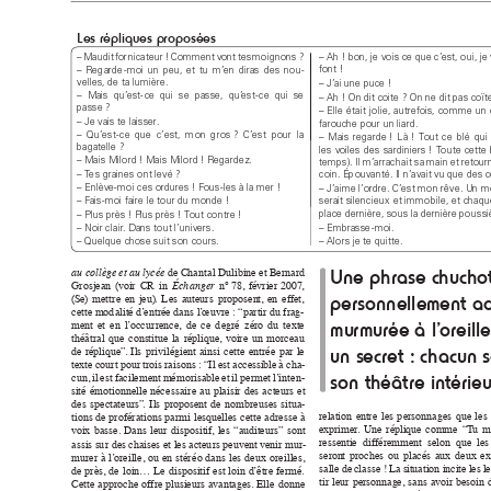
Les r
épliques p
ropos
ées
– Ah ! b
on, je vois ce que c’
est, oui, je
– 
M
audit 
for
nicateur ! 
C
omment 
vont 
tes 
moi
gnons ?
font !
– 
Reg
arde
-
moi 
u
n 
peu, 
et 
tu 
m’
en 
diras 
d
es 
nou
-
velles, de t
a lumière.
– J’ai une puce !
–  Mais  qu’
est-
ce  qui  se  passe,  qu’
est-
ce  qui  se 
– Ah ! O
n dit coite ? O
n ne dit pas co
ït
passe ?
– 
Elle 
étai
t 
jo
lie, 
autrefois, 
comme 
un 
– Je vais te lais
ser
.
farouche p
our un liard.
– 
Qu’
est-
c
e 
qu
e 
c’est, 
m
on 
g
ros ? 
C
’
est  pour 
la 
– 
M
ais 
rega
rde ! 
L
à ! 
T
out 
c
e 
blé 
qui 
bag
atelle ?
les 
voiles 
d
es 
s
ardiniers ! 
T
o
ute 
cet
te 
– Mais M
ilord ! Mais M
ilord ! Rega
rdez.
temps
). Il 
m’
arrac
hait sa 
main e
t re
tour
– T
e
s graines ont levé ?
coin. Ép
ouvanté. Il n’
avait vu que des c
– Enlève
-
moi ces ordures ! F
ous
-
les à la mer !
– J
’
aime l
’
ordre. C’est mon rêve. Un 
m
– Fais
-
moi faire le tour du mon
de !
serait 
silenci
eux 
et immo
bile, et 
cha
qu
plac
e dernière, sous la d
ernière pous
si
– Plus près ! Plu
s près ! T
out c
ontre !
– Embras
se
-
moi.
– Noir c
lair
. Dans tout l’univers.
– Al
ors je te quit
te.
– Quel
que chose suit s
on cours.
de 
Cha
ntal Dulibine et 
Berna
rd 
au collè
ge 
et 
au lycée
Un
e phr
ase c
huc
ho
Grosjean 
(
v
oir 
CR 
i
n 
n
° 7
8, 
février 20
07
, 
Éch
anger
(
Se
) 
mett
re 
en 
jeu
)
. 
L
es 
auteur
s 
prop
osen
t, 
en 
effe
t, 
pers
onne
llem
ent a
cett
e 
mod
alité d
’
entrée da
ns l
’
œuvre : “par
ti
r 
du frag-
ment 
et 
en 
l
’
occu
r
rence
, 
de 
ce 
d
e
g
ré 
zéro 
du 
texte 
mu
rm
ur
ée à l’
or
ei
ll
théât
ral 
que 
c
ons
tit
ue 
la 
répliq
ue
, 
voire 
un 
morceau 
de 
réplique
”
. 
Ils 
pr
ivilégie
nt 
ai
nsi 
cet
te 
entré
e 
par 
le 
un s
ecr
et : cha
cu
n s
texte 
cour
t 
pour 
trois 
ra
isons : 
“I
l 
est 
a
ccessi
ble 
à c
ha-
cun, 
i
l 
est 
facilement 
mémorisable 
et 
il 
per
met 
l
’
i
nten-
son th
éât
re i
nt
ér
ie
u
si
té 
émotionnelle 
néc
essair
e 
au 
plaisir 
des 
a
cteurs 
et 
des 
spe
ctateur
s”
. 
Ils 
proposent 
de 
nombreuses 
si
t
ua-
rel
ation
en
tre 
le
s 
p
erso
nnages 
que
les
tions de 
proférations pa
rm
i 
lesq
uelles c
ette 
ad
resse à 
e
xprimer
. 
Un
e 
rép
lique 
comme 
“T
u 
m
v
oix 
basse. 
Da
ns 
leur 
dispositif
, 
les 
“au
diteur
s” 
sont 
resse
ntie  différe
m
men
t  sel
on  que
  le
assis s
u
r des 
chaises et les 
acteu
rs peuv
en
t v
eni
r mur
-
seron
t 
proches 
ou 
placé
s 
aux 
deux 
ex
murer 
à 
l
’
oreille, 
ou 
en 
stéré
o 
da
ns 
les 
deu
x 
oreil
les
, 
salle 
de 
c
lasse !
 La
 s
i
tuation 
inci
te 
les 
l
e
de 
près, 
de 
loin… 
Le 
d
isposi
ti
f 
est 
loin 
d
’
être 
fer
mé
. 
tir 
leur 
personnag
e
, 
sans 
a
v
oir 
besoin 
Cett
e 
approche 
o
ff
re 
plus
ieurs 
av
antages. El
le 
donne 