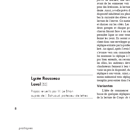
a
vant 
d
e 
les 
emmener 
vo
ir 
pour des 
l
i
t
téra
ires, 
la 
lect
ur
dente
. 
Auss
i, 
a-t
-elle 
prévu d
dispositif 
i
nhabituel 
en 
pl
us
ber 
la 
cur
ios
ité 
des 
élè
v
es 
a
lectu
re 
de 
l
’
œu
vre. 
Ce 
mat
i
et cha
ises sur 
les c
ôtés
. 
Les 
deux 
groupes 
et 
chaque 
gr
chacun 
faisa
nt 
face 
à 
u
n 
c
prem
ière 
l
igne 
se 
sont 
tour
fermé 
les 
yeux
. 
I
ls 
seront 
a
chen
t 
da
ns u
ne env
el
oppe 
qu
réplique 
extraite 
par 
la 
p
rof
e
kett. 
A
u 
signal, 
après 
l
’
a
v
oir 
s
’
a
v
a
nce 
vers 
son 
ca
ma
rade
lui 
mur
mure 
la 
répliqu
e 
à 
l
pas 
bien 
entendu
, 
on 
recom
les 
rôles
, 
les 
auditeurs 
devi
chuc
hoteurs 
ferment 
à 
leur 
var
ie 
un peu le disposi
ti
f
, c
h
réplique 
à so
n 
vo
isin. 
A
insi, 
moins mémorisé 
trois répli
Ly
cée
 R
ou
ss
eau
trempli
n pour entrer d
ans l
’
Lava
l
[53]
V
ar
iantes
L
’
idée  de  co
m
mencer  
Pr
opos r
ecueillis par M. Le Bihan
basse 
de 
quelque
s 
répliques
aupr
ès de J. Bahuaud, pr
of
esseur de lettr
es
de 
la 
lect
ure 
de 
Cou
ps 
d
e 
pratiques