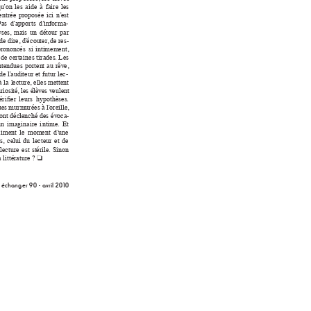
qu
’
on 
les 
a
ide 
à 
fai
re 
les 
entr
ée 
proposée 
ici 
n
’
est 
Pas 
d
’
appor
ts 
d
’
inform
a-
yses
, 
mais 
un 
détou
r 
par 
de dire, 
d
’
éc
ou
ter
, 
de res-
rononcés 
si 
i
ntimement, 
 de cer
ta
ines t
ir
ades
. L
es 
ntendues 
p
ort
en
t 
au 
rêv
e
, 
de l’
aud
i
teu
r et f
utur 
lec-
à la 
lectu
re
, 
elles mettent 
riosité
, l
es él
èv
es v
eulen
t 
ér
ier 
leurs  h
ypot
hèses
. 
ues 
mur
murées à 
l
’
orei
lle
, 
ont dé
c
lenché des 
év
oca-
n 
i
magina
ire 
i
ntime. 
Et 
ai
ment 
le 
moment 
d’
u
ne 
s, 
celui 
du 
lecteur 
et 
de 
lect
ure 
est 
stér
ile. 
Sinon 
 litt
ératu
re ? 
o
 
é
c
h
a
n
g
e
r
 9
0
 -
a
vr
i
l
 2
0
1
0