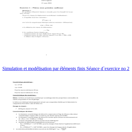
Simulation et modélisation par éléments finis Séance d`exercice no 2