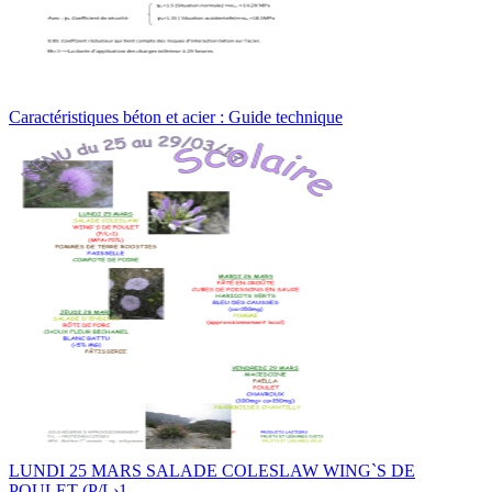
Caractéristiques béton et acier : Guide technique
LUNDI 25 MARS SALADE COLESLAW WING`S DE
POULET (P/L›1