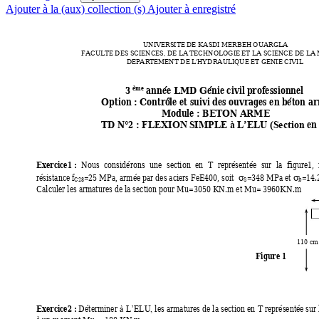
Ajouter à la (aux) collection (s)
Ajouter à enregistré
UNIVERSITE DE
 KASDI MERBEH OU
ARGLA
FACULTE DES SCIEN
CES, DE LA TECHNO
LOGIE ET LA SCIENCE DE 
LA 
DEPARTEMENT
 DE L'HYDRAULIQUE ET
 GENIE CIVIL
3
année LMD Génie civil p
rofessionnel 
ème
Option 
: 
Contrô
le et suivi des 
ouvrages en b
éton a
Module 
: 
BETON A
RME
TD N°2 
en
: FLEXION
 SIMPLE à L’E
LU (Section 
Exercice1 
: 
Nous 
considérons 
une 
section 
en 
T 
représentée 
sur 
la 
fi
gure1, 
résistance 
f
=25 MPa, armée par des aciers FeE400, soit  
=348 MPa et 
=14.
σ
σ
b
C28
S
Calculer les armatures de la section pour Mu=3050 KN.m et Mu= 3960KN.m 
110 cm
Figure 1
Exercice2 
: 
Déterminer 
les 
armatures d
e la 
section 
en 
T 
représentée sur 
à 
L’ELU, 