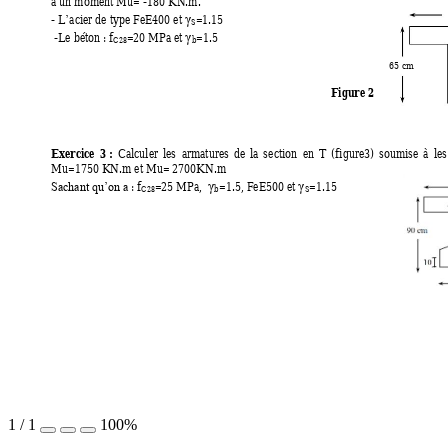
à un moment Mu= -180 KN.m. 
- L
acier de type FeE400 et 
=1.15 
γ
’
S
 -Le béton : f
=2
0 MPa et 
=1.5 
γ
b
C28
65
cm
Figure 2 
Exercice 
3 
: 
Calculer 
les 
armatures 
de 
la 
s
ection 
en 
T 
(f
igure3) 
soumise 
à 
les
Mu=1750 KN.m et Mu= 2700KN.m 
: 
f
=2
5 MPa,  
=1.5, FeE500 et 
=1.15 
γ
γ
Sachant qu’on a
b
C28
S
1
/
1
100%