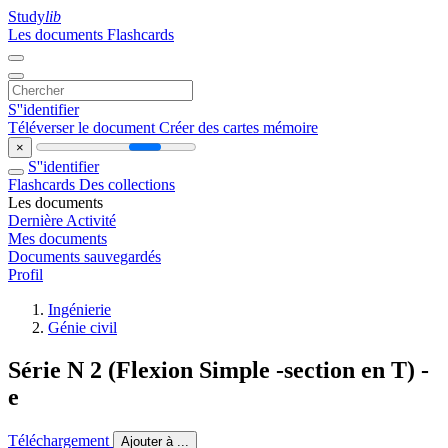
Study
lib
Les documents
Flashcards
S''identifier
Téléverser le document
Créer des cartes mémoire
×
S''identifier
Flashcards
Des collections
Les documents
Dernière Activité
Mes documents
Documents sauvegardés
Profil
Ingénierie
Génie civil
Série N 2 (Flexion Simple -section en T) -
e
Téléchargement
Ajouter à ...