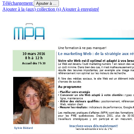
Téléchargement
Ajouter à ...
Ajouter à la (aux) collection (s)
Ajouter à enregistré
Une formation
 à ne pas 
manquer! 
Le marketing W
eb
 : de la stratégi
e aux ré
10 mars 2016 
8 
h à  12 h 
Votre site Web
 est-il optimal et
 adapté à v
os beso
Accueil dès 7 h 
30
Le W
eb 
est d
evenu l’outil 
marketing 
numéro 
1 
en
raison 
des 
va
un coût minime. 
Dans bien
 des cas, il n’est malheureusement pas
résulte 
des 
lacunes 
importantes, 
par 
ex
emple 
une 
image 
in
référencement non optimal sur les moteurs de recherche. 
À 
l’ère 
des 
médias 
sociaux, 
le 
site 
W
eb 
est 
un 
élément 
indi
chances de succès. 
A
u programme 
Planifier votre stratégie
•
types 
: 
•
Concevoir 
un 
site 
Web 
adapté 
à 
votre 
clientèle
ligne, maintenance
positionnement, 
référence
Attirer 
des 
visiteurs 
qualifiés 
: 
•
W
eb, relat
ion client
indicateurs de performance, Google A
Mesurer les résultats 
: 
•
Les 
meilleures 
pratiques 
d’affaires 
(MPA) 
sont 
des 
formations 
pour 
les 
PME 
québécoises. 
Depuis 
2001, 
plus 
de 
30 
0
travailleurs 
stratégiques 
y 
ont 
participé 
et 
en 
mesu
rent, 
Inscrivez-vous dès 
maintenant! 
(activité ad
missible à la loi du 1
 %)
Sylvie Bédard