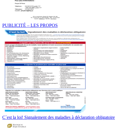
PUBLICITÉ – LES PROPOS
C`est la loi! Signalement des maladies à déclaration obligatoire