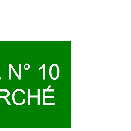
 N° 
10
R
CHÉ