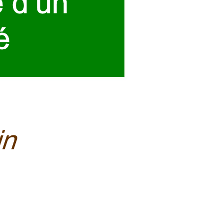
e d’un
é
in