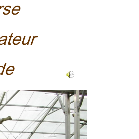
rse
rateur
ide