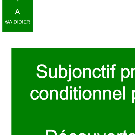
A
©A.
DID
IER
Subjonct
if p
condi
tionnel