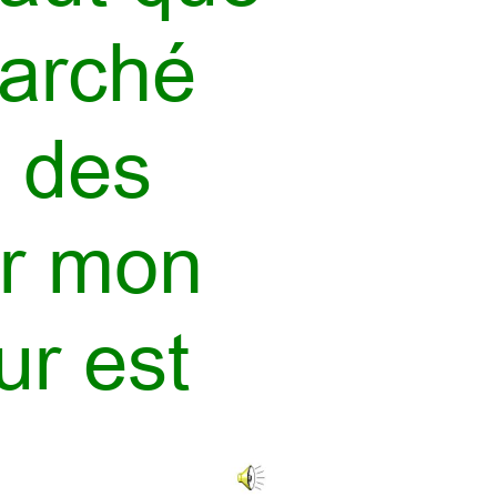
marché 
e des 
r mon 
ur 
est 