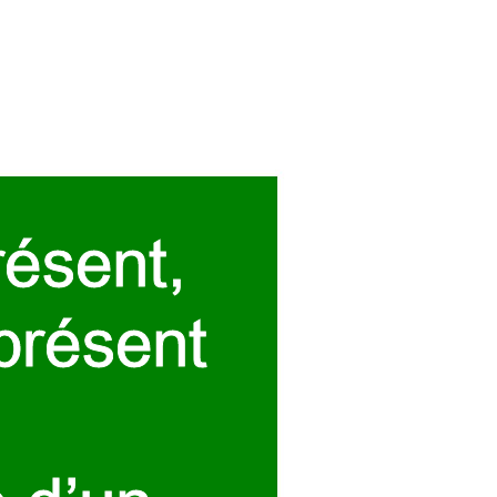
résent, 
présen
t