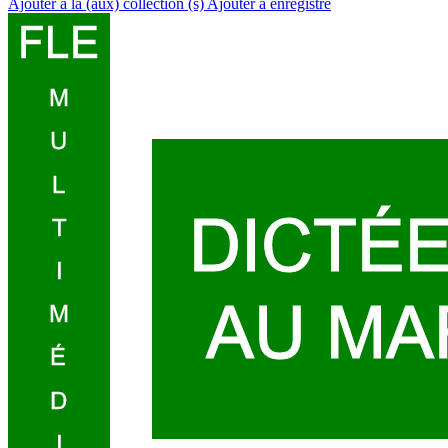
Ajouter à la (aux) collection (s)
Ajouter à enregistré
FLE
M
U
L
DICTÉE
T
I
AU MA
M
É
D
I