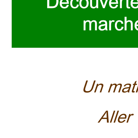
Déco
uvert
march
Un mat
Aller