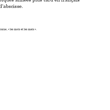
elques a
nnées plus tard 
en français 
d’absc
isse.
corne, «
 les mot
s et les mats 
».