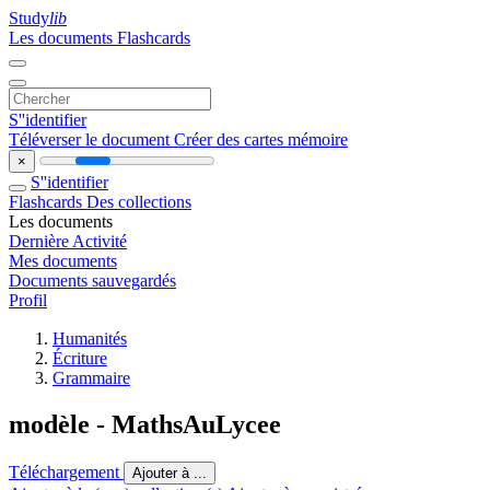
Study
lib
Les documents
Flashcards
S''identifier
Téléverser le document
Créer des cartes mémoire
×
S''identifier
Flashcards
Des collections
Les documents
Dernière Activité
Mes documents
Documents sauvegardés
Profil
Humanités
Écriture
Grammaire
modèle - MathsAuLycee
Téléchargement
Ajouter à ...