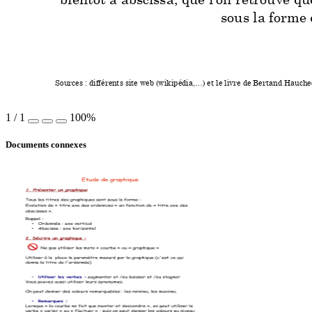
bientôt à abs
cissa, que l’on r
etrouve qu
sous la forme 
Sources 
: différen
ts site web 
(wikipédia,…
) et le livre de Ber
tand Hau
che
1
/
1
100%
Documents connexes