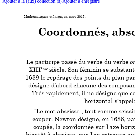
Ajouter à la (aux) collection (s)
Ajouter à enregistré
Mathématiques 
 et langag
es, mars 2017 . 
Coordonnés, absc
Le participe 
passé du verbe du v
erbe 
o
XIII
siècle. Son fémini
n se substant
ème 
1639 le repérage d
es points du plan pa
désigne d’abord chacu
ne des comp
osa
Très rapidement, il n
e désigne q
ue ce
horizontal s’
appela
Le mot absc
isse , tout comm
e sciss
*
co
uper. Newt
on désigne, en 1686
, 
pa
coupée, la co
ordonnée sur l’ax
e horiz