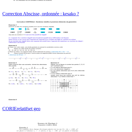
Correction Abscisse, ordonnée : kesako ?
CORIErelatifset geo