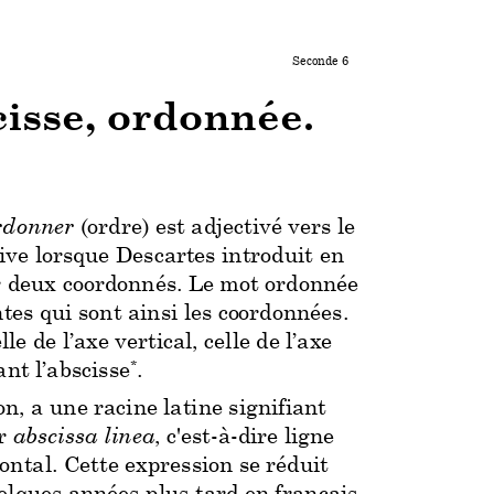
Seconde 6 
isse, ordonnée.
rdonner 
(ord
re) est adjectivé vers 
le 
ive l
orsque Descart
es introduit en 
r
 deux coordonnés.
 Le mot
 ordonnée 
ntes qu
i sont ainsi les co
ordonnées. 
ll
e de l’axe vertic
al, celle 
de l’axe 
nt l’absciss
e
. 
*
ion, a une racin
e latine sign
ifiant 
r 
a
bscissa linea
,
 c'est-à-dire ligne 
ontal. 
Cette expressi
on se réduit 