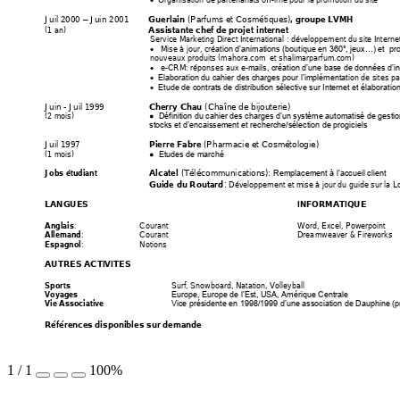

Juil 2000 
 Juin 
2001
(Parfum
s et Cosm
étiques)
Gu
erlain 
, groupe LVM
H
–
Assistante chef de proj
et internet 
(1 an)
Service Marketing Direct International : développement du site Internet
   M
ise à jour, cré
ation d’anima
tions (boutique en 360°, jeux
…) et  pr

nouveaux produits (mahora.com  et shalimarparfum.com) 
   e-CRM
: réponses aux e-
mails, création d’une base de données d’in

ion de sites pa
Elaboration du cahier des charges pour l’implémentat

Etude de contrats de distribution sélective sur Internet et élaboratio

Juin - Juil 1999
 (
Chaîne de b
ijouterie) 
Cherry Chau
(2 mois)  
●  Définition du cahier des charges d’un système automatisé de gestio
stocks et d’encaissement et recherche/sélection de progiciels
Juil 1997  
 (Ph
arm
acie et Cosmétologie)
Pierre Fabre
(1 mois)
●  Etudes de marché 
(Télécomm
unications): 
Alcatel
Jobs étudiant 
Remplacement à l’accueil client
:
Guide du Routard
 Développement et mise à jour du guide sur la L
LANGUES 
INFO
RMATIQUE
: 
Courant 
W
ord, Ex
cel, Powerpoint  
Anglais
: 
Courant 
Drea
mweaver & Fireworks  
Allemand
: 
Notions   
Espagnol
AUTRES ACTIVITE
S 
Surf, Snowboard, Natation, Volleyball 
Sports
Vo
y
ages
Europe, Europe de l’E
st, USA, Amérique Centrale
Vie Associative
Vice présidente en 1998/1999 d’une association de Dauphine (
Références disponible
s sur demande
1
/
1
100%