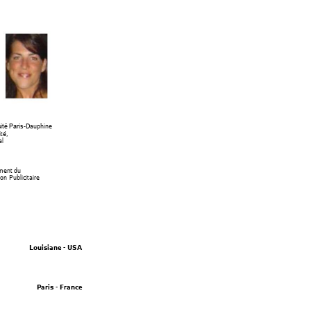
-Dauphine 
ité Paris
é,  
l 
ment du  
 Publicitaire 
Louisiane - U
S
A
Paris -
 France