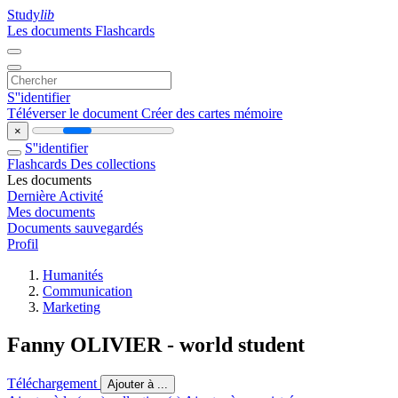
Study
lib
Les documents
Flashcards
S''identifier
Téléverser le document
Créer des cartes mémoire
×
S''identifier
Flashcards
Des collections
Les documents
Dernière Activité
Mes documents
Documents sauvegardés
Profil
Humanités
Communication
Marketing
Fanny OLIVIER - world student
Téléchargement
Ajouter à ...