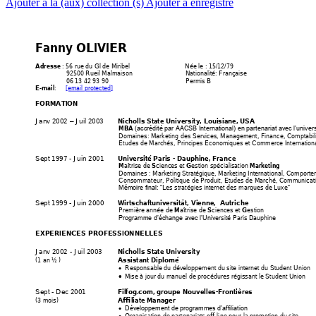
Ajouter à la (aux) collection (s)
Ajouter à enregistré
Fanny OLIVIER
 : 56 rue du Gl de Miribel 
Née le : 15/12/79 
Adresse
92500 Rueil Malmaison 
Nationalité: Française 
06 13 42 93 90 
Permis B 
: 
[email protected]
E-mail
FORMATION 
Janv 2002 
 Ju
il 2003 
Nicholls State Univ
ersity, Louisiane, US
A
–
MBA
(accrédité par AACSB International) en partenariat avec l’univers
Domaines: Marketing des Services, Management, Finance, Comptabilit
Etudes de Marchés, Principes Economiques et Commerce Internationa
Sept 1997 - Ju
in 2001
Université Paris -
 Dauphine, Fran
ce
aîtrise de 
ciences et 
estion spécialisation 
M
S
G
Marketing
Domaines : Marketing Stratégique, Marketing International, Comporte
Consommateur, Politique de Produit, Etudes de Marché, Communication
Les stratégies internet des marques de Luxe
Mémoire final: “
”
Sept 1999 - Ju
in 2000
Wirtschaftuniversität, 
Vienne,  
Autriche
Première année de 
aîtrise de 
ciences et 
estion 
M
S
G
ersité Paris Dauphine 
Programme d’échange avec l’Univ
EXPERIENCES 
PROFESSIONNELLE
S  
Janv 2002 - Jui
l 2003
Nicholls State Univ
ersity 
Assistant Diplomé
(1 an ½ )
  Responsable du développeme
nt du site internet du Student Union 

Mise à jour du manuel de procédures régissant le Student Union 

Sept - Dec 2001
Filfog.com,
groupe
Nouv
elles-Fronti
ères
Affiliate Manager
(3 mois)
Développement de programmes d’affiliation

  Organisation de partenariats o
ff-li
ne pour la promotion du site 