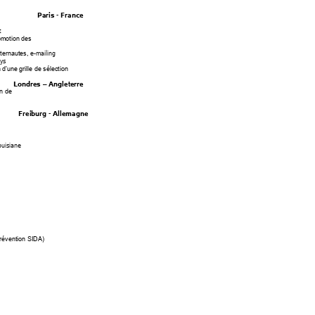
Paris -
 France
 
omotion des
-mailing  
ternautes, e
ys 
n d’un
e grille de sélection
Londres 
Angleterre  
–
n de 
F
reiburg -
Allemagne
ouisiane 
prévention SIDA)