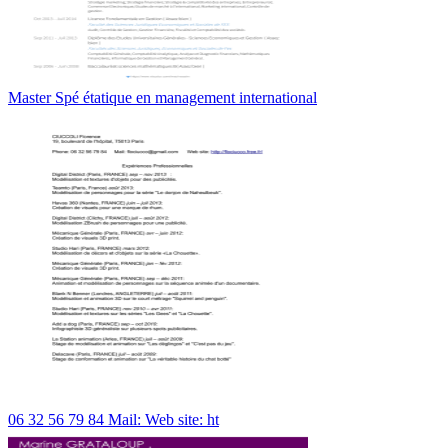
Master Spé étatique en management international
06 32 56 79 84 Mail: Web site: ht