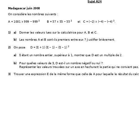
Sujet A24 
Madagascar juin 
2008  
On considère les nom
bres suivants :
²
²
²
A 
= 
1001 × 999 
 999 
B 
= 
57
 × 
55
55
et
C 
= 
(
2)
 × (
4)
 (
4)
. 
−
−
−
−
−
−
Donner les valeurs 
lues sur la calculatrice 
pour A, B et C
. 
1)
a)
Les nombres A et B son
t-ils prem
iers entre eux ? J
ustifier brièvem
ent. 
b)
²
x
x
x
On pose 
D 
= 
(
 + 
1)
 (
1)
 (
1)
2)
−
−
−
x
 étant un nom
bre entier, supérieur à 
1, montrer que 
D est un m
ultiple de 2.
a)
x
Pour quelles valeurs
 de 
, D est
-il un nombre néga
tif ou nul ?
b)
Représenter les vale
urs trouvées s
ur un axe e
n hachurant la part
ie qui ne c
onvient pas.
Trouver une expres
sion E de la m
ême form
e que celle de A pour laquelle le
 rés
ultat du calc
3)