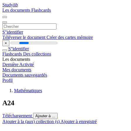
Study
lib
Les documents
Flashcards
S''identifier
Téléverser le document
Créer des cartes mémoire
×
S''identifier
Flashcards
Des collections
Les documents
Dernière Activité
Mes documents
Documents sauvegardés
Profil
Mathématiques
A24
Téléchargement
Ajouter à ...
Ajouter à la (aux) collection (s)
Ajouter à enregistré