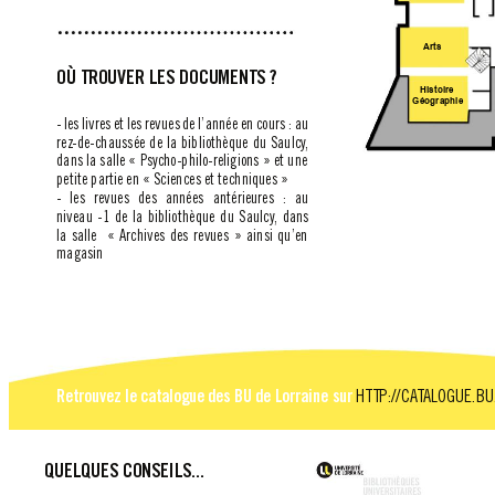
Arts
OÙ TROUVER LES DOCUMENTS ?
Histoire
Géographie
- les livres et les revues de l’année en cours : au 
rez-de-chaussée de la bibliothèque du Saulcy
, 
dans la salle « Psycho-philo-religions » et une 
petite partie en « Sciences et techniques »
- 
les 
revues 
des 
années 
antérieures 
: 
au             
niveau -1 de la bibliothèque du Saulcy
, dans 
la salle  « Archives des revues » ainsi qu’en 
magasin
Retrouvez le catalogue des BU de Lorraine sur
HTTP://CA
T
ALOGUE.BU
QUELQUES CONSEILS...