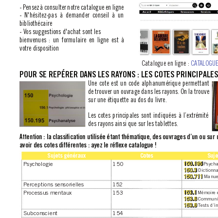
- Pensez à consulter notre catalogue en ligne
- N'hésitez-pas à demander conseil à un 
bibliothécaire
- V
os suggestions d'achat sont les 
bienvenues : un formulaire en ligne est à 
votre disposition
Catalogue en ligne : 
CA
T
ALOGUE
POUR SE REPÉRER DANS LES RA
YONS : LES COTES PRINCIPALES
Une cote est un code alphanumérique permettant 
de trouver un ouvrage dans les rayons. On la trouve 
sur une étiquette au dos du livre. 
Les cotes principales sont indiquées à l’extrémité 
des rayons ainsi que sur les tablettes.
Attention : la classiﬁcation utilisée étant thématique, des ouvrages d’un ou su
avoir des cotes différentes : ayez le réﬂexe catalogue !
Sujets généraux
Cotes
Suje
150.195
Psychologie 150
 Psych
150.3
 Dictionna
150.711 
Manue
Perceptions sensorielles
152
153.1 
Processus mentaux
153
Mémoire 
153.6 
Communic
153.9 
T
ests d’i
Subconscient 154