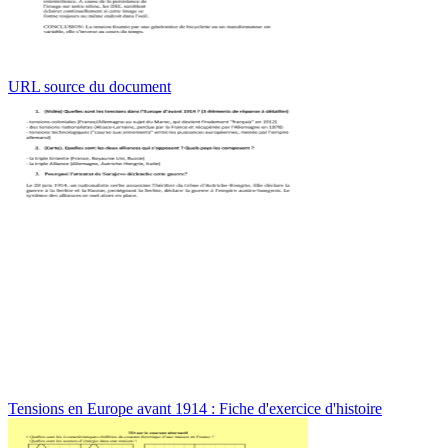
URL source du document
Tensions en Europe avant 1914 : Fiche d'exercice d'histoire