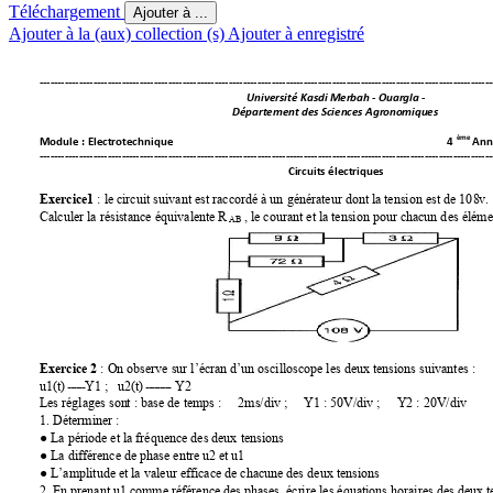
Téléchargement
Ajouter à ...
Ajouter à la (aux) collection (s)
Ajouter à enregistré
--------------------------------------------------------------------------------------------
-----------------------------------
Université Kasdi Merbah - Ouargla -
Département des Sciences Agronomiques 
ème
Module : Electrotechnique                                                                                                    4 
 Ann
--------------------------------------------------------------------------------------------
-----------------------------------
Circuits électriques  
Exercice1
 : le circuit s
uivant est
 raccordé à un 
générateur dont la tensi
on est de 10
8v. 
Calculer la résist
ance équiv
alente R
 , le courant
 et la tension po
ur chacun d
es éléme
AB
Exercice 2
 : On obs
erve sur l’écran d’un os
cilloscope l
es deux tensio
ns suivantes : 
   u2(t) ـــــــــ Y2 
u1(t) ــــــY1 ;
Les réglages sont 
: base de temps
 :     2ms/d
iv ;     Y1 : 50V/div ;
     Y2 : 20V/di
v 
1. Déterminer : 
● La période et la f
réquence des deux
 tensions 
● La différence d
e phase entre u2 et u1
● L’amplitude et la val
eur efficac
e de chacune des
 deux tens
ions 
2. En prenant u1 comm
e référence des ph
ases, écri
re les équations h
oraires des deux
 