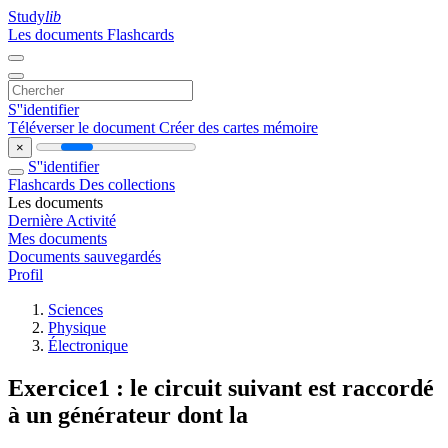
Study
lib
Les documents
Flashcards
S''identifier
Téléverser le document
Créer des cartes mémoire
×
S''identifier
Flashcards
Des collections
Les documents
Dernière Activité
Mes documents
Documents sauvegardés
Profil
Sciences
Physique
Électronique
Exercice1 : le circuit suivant est raccordé
à un générateur dont la