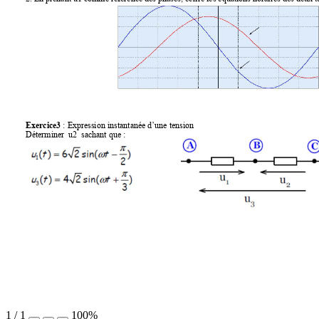
Exercice3
 : Expressi
on instantanée d’un
e tension 
Déterminer  u2  sachant 
que : 
1
/
1
100%