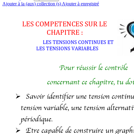
Ajouter à la (aux) collection (s)
Ajouter à enregistré
LES$COMPETENCES$SUR$LE$
CHAPITRE$:$
LES$TENSIONS$CONTINUES$ET$
LES$TENSIONS$VARIABLES$
$
Pour r
ussir le contr
le 
é
ô
concernant ce chapitre, tu dois
Savoir identifier une tension continu

tension variable, une tension alternativ
p
riodique. 
é
Etre capable de construire un graph
