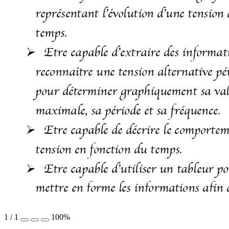
repr
sentant l
volution d
une tension 
é
’é
’
temps. 
Etre capable d
extraire des informat

’
reconna
tre une tension alternative p
î
é
pour d
terminer graphiquement sa val
é
maximale, sa p
riode et sa fr
quence. 
é
é
Etre capable de d
crire le comportem

é
tension en fonction du temps. 
Etre capable d
utiliser un tableur pou

’
mettre en forme les informations afin de
1
/
1
100%