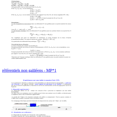
référentiels non galiléens - MP*1