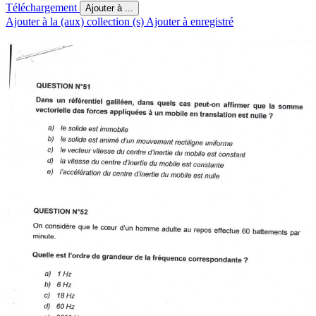
Téléchargement
Ajouter à ...
Ajouter à la (aux) collection (s)
Ajouter à enregistré
QUESTIO
N
 N°5
1 
Dan
s
 u
n
 référentie
l
 galiléen
,
 dan
s
 quel
s
 ca
s
 peut-o
n
 affirme
r
 qu
e
 l
a
 somm
e 
vectoriell
e
 de
s
 force
s
 appliquée
s
 à
 u
n
 mobil
e
 e
n
 translatio
n
 es
t
 null
e
 ? 
a)
 le
 solide
 est
 immobile 
b)
 le
 solide
 est
 animé
 d'un
 mouvement
 rectiligne
 uniforme 
c)
 le
 vecteur
 vitesse
 du
 centre
 d'inertie
 du
 mobile
 est
 constant 
d)
 la
 vitesse
 du
 centre
 d'inertie
 du
 mobile
 est
 constante 
e)
 l'accélération
 du
 centre
 d'inertie
 du
 mobile
 est
 nulle 
QUESTIO
N
 N°5
2 
O
n
 considèr
e
 qu
e
 l
e
 cœu
r
 d'u
n
 homm
e
 adult
e
 a
u
 repo
s
 effectu
e
 6
0
 battement
s
 pa
r 
minute
. 
Quell
e
 es
t
 l'ordr
e
 d
e
 grandeu
r
 d
e
 l
a
 fréquenc
e
 correspondant
e
 ? 
a)
 1
 Hz 
b)
 6
 Hz 
c)
 18
 Hz 