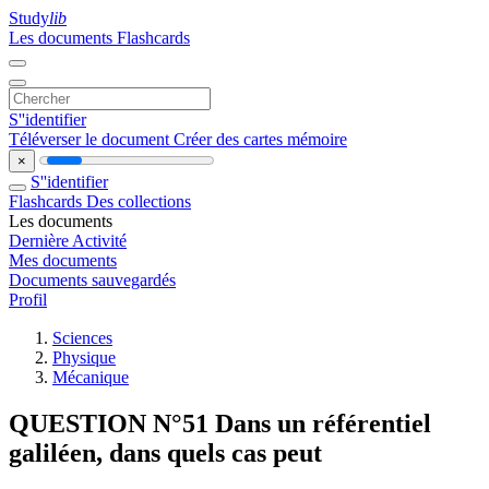
Study
lib
Les documents
Flashcards
S''identifier
Téléverser le document
Créer des cartes mémoire
×
S''identifier
Flashcards
Des collections
Les documents
Dernière Activité
Mes documents
Documents sauvegardés
Profil
Sciences
Physique
Mécanique
QUESTION N°51 Dans un référentiel
galiléen, dans quels cas peut