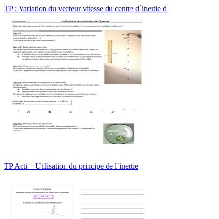
TP : Variation du vecteur vitesse du centre d`inertie d
TP Acti – Utilisation du principe de l`inertie