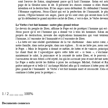
sont
l'œuvre
de
Satan,
simplement
parce
qu’il
hait
l’homme.
Satan
est
ast
page
de
la
Genèse
nous
le
dit.
Il
présente
les
choses
comme
si
elles
étaie
intention est la destruction.
 Et les anges
 nous défendent. Ils 
défendent l’hom
l’Homme
supérieur
,
Jésus-Christ
qui
est
la
perfection
de
l’humanité,
le
plu
raison,
l’Eglise
honore
ses
anges,
parce
qu’ils
sont
ceux
qui
seront
dans
la
G
qu’ils défendent le grand mystère caché de Dieu, c’est-à-dire, le 
V
erbe devenu
Le V
erbe s’est fait homme : notre plus grand trésor
Le
devoir
du
peuple
de
Dieu,
afﬁrme
le
Pape
est
de
protéger
l’homme
qui
est
Jésus
parce
qu’il
est
l’homme
qui
a
donné
vie
à
tous
les
hommes.
Satan
a
projets
de
destruction,
invente
des
explications
humanistes
qui
vont
totalem
l’homme, à l’encontre de l’humanité et à l’encontre de Dieu.
«
La
lutte
est
une
réalité
quotidienne
de
la
vie
chrétienne
:
dans
notre
cœur
,
!
!
notre
 famille,
dans
notre
peuple,
dans
nos
églises...
Si
on
 ne
lutte
pas,
nous
ser
le
Pape.
«
Mais
le
Seigneur
a
donné
ce
métier
,
de
lutter
et
de
vaincre,
princip
!
Le
chant
ﬁnal
de
l’Apocalypse
après
cette
lutte
est
«
si
beau
»,
s’exclame
!
!
maintenant
le
salut,
la
puissance
et
la
royauté
de
notre
Dieu,
et
le
pouvoir
l'accusateur de nos frères a été rejeté, lui qui les accusait jour et nuit devant not
Le
Pape
a
enﬁn
invité
les
ﬁdèles
à
prier
les
archanges
Michel,
Gabriel
et
Ra
prière antique 
et si 
belle à 
l’Archange Michel 
aﬁn qu’il 
continue à 
lutter pour 
dé
plus
grand
de
l’humanité
:
le
 V
erbe
s’est
fait
homme
mort
et
ressuscité.
Cela
e
!
continue à lutter pour le protéger
».
!
1
/
2
100%
Documents connexes