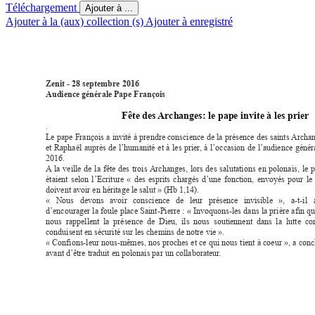
Téléchargement
Ajouter à ...
Ajouter à la (aux) collection (s)
Ajouter à enregistré
Zenit - 28 septembre 2016 
Audience générale Pape François 
Fête des 
Ar
changes: le pape invite à les prier
. 
Le 
pape 
François 
a 
invité 
à 
prendre 
conscience 
de 
la 
présence 
des 
saints 
Archan
et 
Raphaël 
auprès 
de 
l’humanité 
et 
à 
les 
prier
, 
à 
l’occasion 
de 
l’audience 
génér
2016. 
A
la 
veille 
de 
la 
fête 
des 
trois 
Archanges, 
lors 
des 
salutations 
en 
polonais, 
le 
p
étaient 
selon 
l’Ecriture 
« 
des 
esprits 
chargés 
d’une 
fonction, 
envoyés 
pour 
le 
doivent avoir en héritage le salut » (Hb 1,14). 
« 
Nous 
devons 
avoir 
conscience 
de 
leur 
présence 
invisible 
», 
a-t-il 
d’encourager 
la 
foule 
place 
Saint-Pierre 
: 
« 
Invoquons-les 
dans 
la 
prière 
afin 
qu
nous  rappellent 
la  présence 
de  Dieu, 
ils  nous 
soutiennent  dans 
la  lutte 
con
conduisent en sécurité sur les chemins de notre vie ». 
« 
Confions-leur 
nous-mêmes, 
nos 
proches 
et 
ce 
qui 
nous 
tient 
à 
coeur 
», 
a 
conc
avant d’être traduit en polonais par un collaborateur
. 