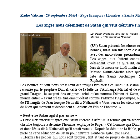
Radio V
atican - 29 septembre 20&4 - Pape François \ Homélies à Sainte M
Les anges nous défendent de Satan qui veut détruire l'
Le
  Pape 
François  lors 
de  la 
messe  
Marthe. - L'Osservatore Romano
(R
V) Satan présente les choses co
bonnes,
mais
son
intention
est
d
avec
des
motivations
prétendum
Les
anges,
eux,
luttent
contre
défendent.
C’est
ce
qu’a
dit,
en
lors 
de 
la
 messe
 ce
lundi 
matin 
d
Maison
Sainte-Marthe
alors
qu
fête
des
Saints
  Archanges
Raphaël.
Les
lectures
du
jour
nous
présentent
des
images
très
fortes
ce
lundi
:
la
vision
!
racontée
par
le
prophète
Daniel,
celle
de
la
lutte
de
l’Archange
Michel
et
de
s
grand
Dragon,
le
serpent
des
origines,
celui
qu'on
nomme
Démon
et
S
atan,
monde 
entier
» 
avant
 d’être
ﬁnalement 
défait
 comme
l’afﬁrme 
l’Apocalypse,
 o
!
de
l’Evangile
de
Jean
lorsque
Jésus
dit
à
Nathanaël
«
V
ous
verrez
les
cieux
ouv
!
!
de Dieu qui montent et descendent au-dessus du Fils de l'homme.
» 
!
!
«
Peut-être Satan agit-il par
 envie
»
!
!
«
Cette lutte intervient après que Satan cherche à détruire la femme qui va acco
!
cherche
toujours
à
détruire
l’homme,
explique
le
Pape.
«
Cet
homme
que
Dani
!
!
et
dont
Jésus
dit
à
Nathanaël
qu’il
serait
venu
».
Depuis
le
début
de
la
Bible,
p
!
parle de cette séduction de Satan pour détruire. Peut-être agit-il par envie...
Hormis
les
péchés
qui
nous
sont
propres,
tant
et
tant
de
projets
de
déshuman
«