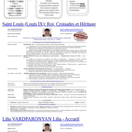
Saint Louis (Louis IX): Roi, Croisades et Héritage
Lilia VARDPARONYAN Lilia - Accueil