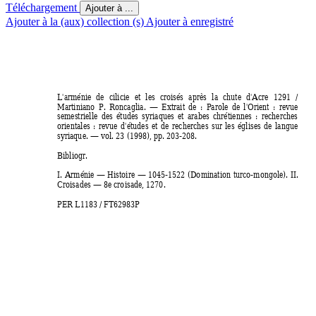
Téléchargement
Ajouter à ...
Ajouter à la (aux) collection (s)
Ajouter à enregistré
L'arménie 
de 
cilicie 
et 
les 
croisés 
après 
l
a 
chute 
d'Acre 
1291 
/ 
Martiniano 
P. 
Roncaglia. 
— 
Extrait 
de 
: 
Parole 
de 
l'Orient 
: 
revue 
semestrielle 
des 
études 
syriaques 
et 
arabes 
chrétiennes 
: 
recherches 
orientales 
: 
revue 
d'études 
et 
de 
recherches 
sur 
les 
églises 
de 
langue 
syriaque. — vol. 23 (1998), pp. 203-208.  
Bibliogr. 
I. 
Arménie — 
Histoire 
— 1045-1522 
(Domination 
turco-mongole). 
II. 
Croisades — 8e croisade, 1270.  
PER L1183 / FT62983P 