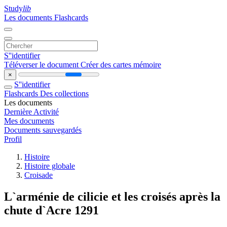
Study
lib
Les documents
Flashcards
S''identifier
Téléverser le document
Créer des cartes mémoire
×
S''identifier
Flashcards
Des collections
Les documents
Dernière Activité
Mes documents
Documents sauvegardés
Profil
Histoire
Histoire globale
Croisade
L`arménie de cilicie et les croisés après la
chute d`Acre 1291