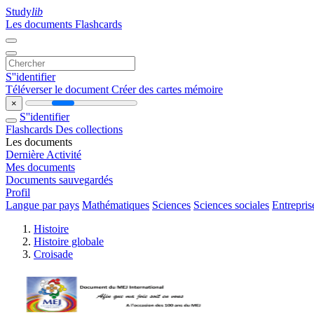
Study
lib
Les documents
Flashcards
S''identifier
Téléverser le document
Créer des cartes mémoire
×
S''identifier
Flashcards
Des collections
Les documents
Dernière Activité
Mes documents
Documents sauvegardés
Profil
Langue par pays
Mathématiques
Sciences
Sciences sociales
Entrepris
Histoire
Histoire globale
Croisade