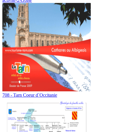
activite-2-croise
708 - Tarn Coeur d`Occitanie