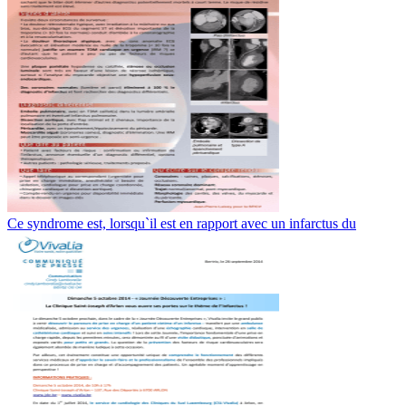
Ce syndrome est, lorsqu`il est en rapport avec un infarctus du