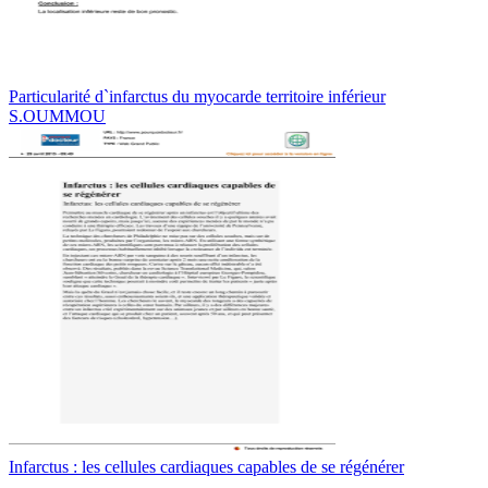
Particularité d`infarctus du myocarde territoire inférieur
S.OUMMOU
Infarctus : les cellules cardiaques capables de se régénérer