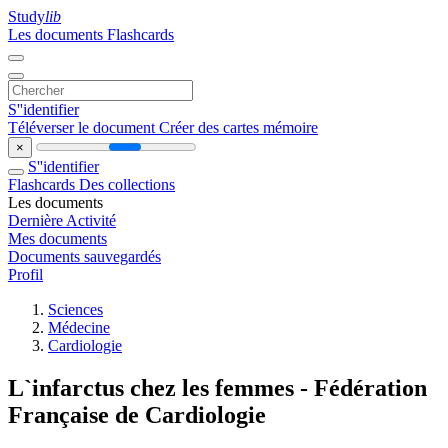
Study
lib
Les documents
Flashcards
S''identifier
Téléverser le document
Créer des cartes mémoire
×
S''identifier
Flashcards
Des collections
Les documents
Dernière Activité
Mes documents
Documents sauvegardés
Profil
Sciences
Médecine
Cardiologie
L`infarctus chez les femmes - Fédération
Française de Cardiologie