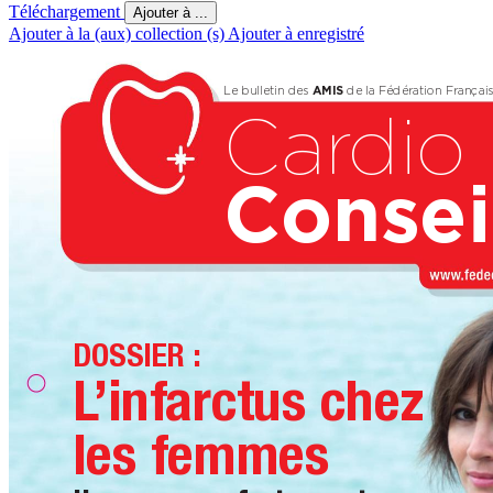
Téléchargement
Ajouter à ...
Ajouter à la (aux) collection (s)
Ajouter à enregistré
Le bulletin des 
AMIS
 de la F
édér
ation Fr
ançai
Car
dio
C
onsei
DOSSIER :
L
’inf
arctus chez 
les femmes