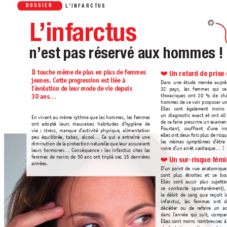
DOSSIER 
L
’INF
ARCTUS
L
’inf
arctus
n’est pas réser
vé aux hommes !
 Un retard de prise
Il touche même de plus en plus de femmes
❤
jeunes. Cette pr
ogression est liée à
Dans un
e étu
de m
enée auprè
l’év
olution de leur mode de vie depuis
32 
pa
ys, les femmes qui se
thor
aciques on
t 20 % de ch
30 ans…
homm
es d
e se voir proposer u
Elles sont égalem
en
t moin
s
un diagn
osti
c ex
act et on
t 40
En vivant au mêm
e rythm
e que les h
ommes
, les femm
es 
de se f
air
e prescrir
e un e
x
amen
ont ad
opté leurs m
auvaises habitud
es d’h
ygièn
e de 
P
ourtan
t, souffran
t d’un
e in
vie : str
ess
, manque d’activité ph
ysique
, alimentati
on 
elles ont d
eux f
ois plus de risq
peu équilibrée
, tabac, alcool… Ce qui a en
traîné un
e 
les mêmes symptôm
es d’êtr
e 
diminuti
on d
e la pr
otection n
atur
elle que leur assurai
en
t 
voire d’un arrêt car
di
aque… ! 
leurs horm
on
es… Conséquen
ce : les inf
ar
ctus chez les 
femmes d
e m
oins d
e 50 an
s on
t triplé ces 15 dernièr
es 
 Un sur
-risque fémi
❤
années. 
D’un point d
e vue an
atomique
sont plus étr
oites et se bo
Elles sont aussi plus sujett
se contr
acte spon
tanémen
t)
le débit de san
g que r
eçoit 
infar
ctus
, les femmes on
t d
décéder ou d
e r
efair
e un ac
dan
s l’année qui suit, compar
Elles sont m
oin
s nombr
euses à