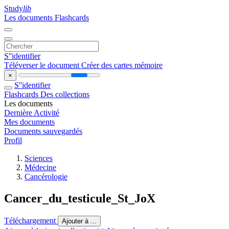
Study
lib
Les documents
Flashcards
S''identifier
Téléverser le document
Créer des cartes mémoire
×
S''identifier
Flashcards
Des collections
Les documents
Dernière Activité
Mes documents
Documents sauvegardés
Profil
Sciences
Médecine
Cancérologie
Cancer_du_testicule_St_JoX
Téléchargement
Ajouter à ...