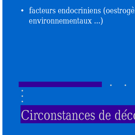
facteurs endocriniens (oestrogè
•
environnementaux ...)
Circonstan
ces 
de déc