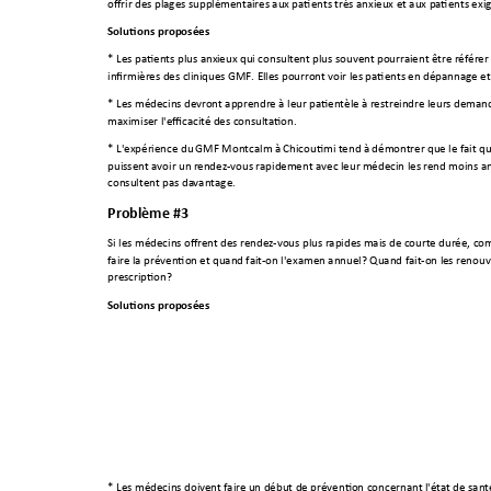
offrir des plages supplé
mentaires aux
 patients très an
xieux et aux pa
tients exi
Solutions prop
osées 
* Les patients plus anxi
eux qui consultent
 plus souven
t pourraient être r
éférer 
infirmières des clin
iques GMF. Elles
 pourront 
voir les patients en
 dépannage et 
* Les médecins de
vront ap
prendre à leur pa
tientèle à 
restreindre leurs de
mand
maximiser l'efficaci
té des consul
tation. 
* L'expérience du
 GMF Montcalm 
à Chicoutimi tend
 à dém
ontrer que le fait qu
puissent avoir un r
endez-vous rapide
ment avec leur 
médecin les r
end moins a
consultent pas da
vantage. 
Problème #3 
Si les médecins offr
ent des rend
ez-vous plus rapides 
mais de courte du
rée, c
faire la prévention 
et quand
 fait-on l'examen annuel?
 Quand fait-on l
es renouv
prescription? 
Solutions prop
osées 
* Les médecins doi
vent fair
e un début de préventi
on concernant l'
état de sant