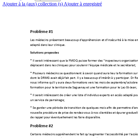
Ajouter à la (aux) collection (s)
Ajouter à enregistré
Problème #1 
Les médecins pré
sentent b
eaucoup d'appréhensi
on et d'
insécurité à la 
mise en
adapté dans leur clin
ique.  
Solutions prop
osées 
* Il serait intér
essant que l
a FMOQ puisse for
mer des "inspecteurs
 organisa
tio
déplacent dans les cliniq
ues pour s
outenir l'équip
e médicale et le s
ecrétariat
; 
* Plusieurs médecins
 se questionn
ent à savoir quan
d aura lieu la f
ormation sur 
dont le DRMG avait
 déjà fait part. Il 
y a beaucoup d'int
érêt à y particip
er. Dr R
nous informe qu'
il y aura deux forma
tions vers les
 mois de septe
mbre/octobre. 
formation pour l
e territoire
 de Saguenay et un
e formation p
our le Lac-
St
-Jean; 
* Il serait intér
essant de créer une lis
te d'individus 
experts en 
accès adapté po
un service de parr
ainage; 
* Se garder une péri
ode de
 transition de quelques
 mois afin de p
ermettre d'
an
nouvelle procédure d
e prise de r
endez-vous à nos cli
entèles et 
épurer graduell
de rappel pour é
ventuellement
 les faire disparaîtr
e.  
Problème #2 
Certains médecins ap
préhendent le fait
 qu'augment
er l'accessibilité
 par l'accè