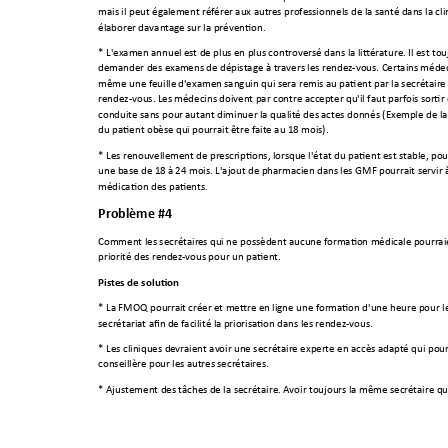
mais il peut égal
ement référer aux autr
es profes
sionnels de la
 santé dans la cli
élaborer davantag
e sur la prévention.
* L'examen annuel e
st de plu
s en plus controversé d
ans la littérature. Il
 est to
demander des exa
mens de 
dépistage à travers l
es rendez-vous. Certains 
médec
même une feuille
 d'examen
 sanguin qui sera re
mis au patient par l
a secrétaire
rendez-vous. Les 
médecins 
doivent par contre acc
epter qu'il faut parfois 
sortir
conduite sans pour 
autant diminuer la qu
alité des
 actes donnés (Exe
mple de la
du patient obèse qu
i pourrait être fait
e au 18 m
ois). 
* Les renouvelle
ment de pr
escriptions, l
orsque l'état du patient est s
table, pou
une base de 18 à 
24 mois. L'ajout d
e pharmacien dan
s les GMF p
ourrait servir 
médication des pati
ents. 
Problème #4 
Comment les secrétair
es qu
i ne possèdent aucun
e formati
on médicale pourrai
priorité des rend
ez-vous pour un patient.
Pistes de solutio
n 
* La FMOQ pourrai
t créer e
t mettre en
 ligne une for
mation d'une heur
e pour l
secrétariat afin d
e facilité l
a priorisation dans l
es rendez-vous. 
* Les cliniques d
evraient av
oir une secrétaire exper
te en accès adap
té qui pou
conseillère pour les
 autres 
secrétaires. 
* Ajustement des
 tâches d
e la secrétaire. A
voir toujou
rs la même secré
taire qu