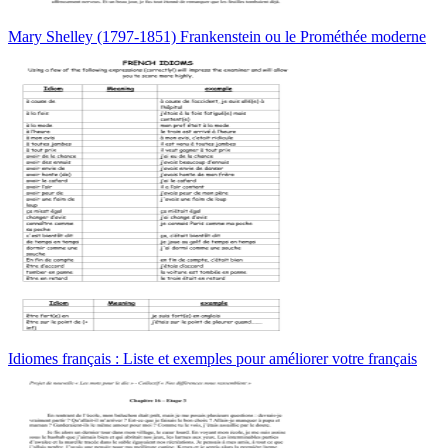
Mary Shelley (1797-1851) Frankenstein ou le Prométhée moderne
Idiomes français : Liste et exemples pour améliorer votre français