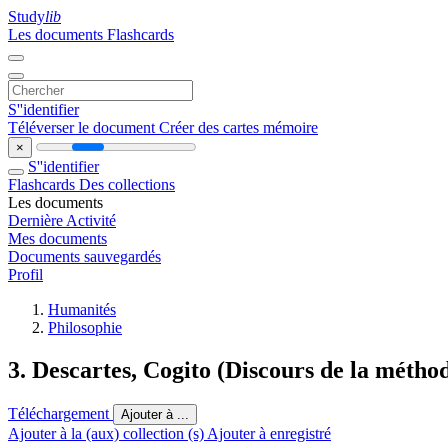
Study
lib
Les documents
Flashcards
S''identifier
Téléverser le document
Créer des cartes mémoire
×
S''identifier
Flashcards
Des collections
Les documents
Dernière Activité
Mes documents
Documents sauvegardés
Profil
Humanités
Philosophie
3. Descartes, Cogito (Discours de la métho
Téléchargement
Ajouter à ...
Ajouter à la (aux) collection (s)
Ajouter à enregistré