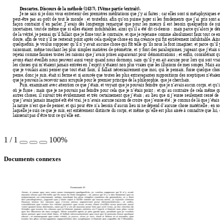
Descartes, 
Discours de la méthode 
(1637), IVème partie (extrait). 
Je ne sais si je dois vous entretenir des premières méditations que j’y ai faites ; car elles sont si métaphysiques e
peut-être pas au goût de tout le monde : et
 toutefois, afin qu’on puisse 
juger si les fondements que j’
ai pris sont 
façon contraint d’en parler. J’avais dès l
ongtemps remarqué que pour les mœurs il est be
soin quelquefois de su
incertaines, tout 
de même que si elles étaient indubitables
, ainsi qu’il a été dit ci-dess
us : mais parce qu’alors je dés
de la vérité, je pensai qu’il fa
llait que je f
isse tout le contraire, et que je
 rejetasse comme absolume
nt faux tout ce e
doute, afin de voir s’il n
e resterait point
 après cela quelque chose en
 ma créance qui fut entièrement indubitable. Ains
quelquefois, je voulus supposer qu’il n’y avait 
aucune chose qui 
f
ût telle qu’ils nous la font im
aginer; et p
arce qu’il 
raisonnant, même touchant les plus
 simples matières de gé
ométrie, et y font des paralogism
es, jugeant que j’étais s
rejetai comme fausses toutes les 
raisons que j’avais prises aupara
vant pour démonstrations 
; et en
fin, considérant qu
avons étant éveillés nous peuvent aussi veni
r quand nous dormons, sans qu’il 
y en ait aucune pour lors qui soit vra
les choses qui m’étaient jamais entrées 
en l’esprit n’étaient non plus vraies que le
s illusions de mes songes. Mais au
que je voulais ainsi penser que t
out était faux, il fallait nécessa
irement que moi, qui le pensai
s, fusse quelque ch
os
pense, donc je suis, étai
t si ferme et si assurée que tout
es 
les plus extravagant
es suppositions des sceptiques n’étaien
que je pouvais la recevoir sans scr
upule pour
 le premier principe d
e la philosophie, que je cherchais.  
Puis, examinant 
avec attention ce
 que j’étais, et v
oyant que je pouvais
 feindre que je n’avais
 aucun corps, et qu’
où je fusse ; mais que je ne 
pouv
ais pas feindre pour cela que je n’étais point ; 
et qu’au contraire de cela même qu
autres choses, il suivait très
 évidemment et très certainem
ent 
que j’étais ; au lieu que si j’eu
sse seulement cessé de 
que j’avais jamais imaginé eût ét
é vrai, je n’avais aucune raison 
de croire que j’eusse été ; je conn
us de là que j’étais
la nature n’est que de penser, 
et qui pour être n’a besoin d’auc
un 
lieu ni ne dépend d’aucune c
hose matérielle ; en 
so
laquelle je suis ce que je suis, est enti
èrement distincte du corps
, et même qu’elle
 est plus aisée à connaître que lui, 
laisserait pas d’être t
out ce qu’elle est. 
1
/
1
100%
Documents connexes