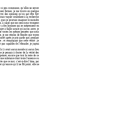
t si peu c
ommunes, qu’elles ne seront 
assez ferme
s, je 
me trouve en quelque 
ivre des opinion
s
 qu’on sait être fort 
irais 
vaquer seulement à la rec
herche 
n quoi
 je pourr
ais imaginer le moindre 
i, à ca
use que nos sens nous trompent 
y a des
 hommes qui se méprennent en 
ujet à faill
ir autant qu’aucun autre, j
e 
e toutes l
es mêmes pensées que nous 
ie, je me ré
solu
s de feindre que toutes 
ssitôt ap
rès je pr
is garde que, pendant 
e ; et re
marquant que cette vér
ité 
: je 
t pas c
apables de l’
ébranler, je jugeai 
il n’y avait 
aucun monde ni aucun lieu
e je pensai
s à douter de la vérité des 
penser, 
encore que tout le reste de ce 
 une s
ubstance dont toute l’essence ou
rte que c
e moi, c’es
t-à-dire l’âme, par 
et qu’
encore qu’il ne fût po
int, elle ne 