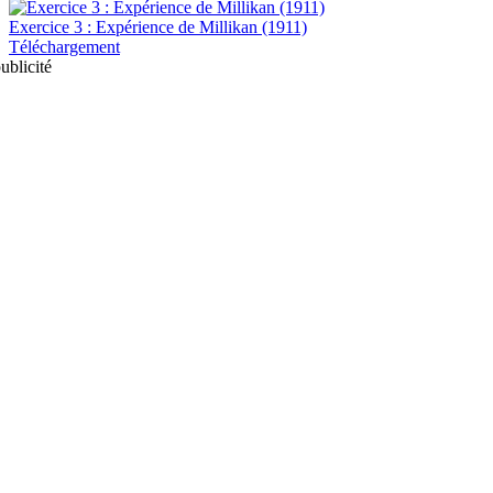
Exercice 3 : Expérience de Millikan (1911)
Téléchargement
ublicité