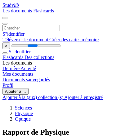
Study
lib
Les documents
Flashcards
S''identifier
Téléverser le document
Créer des cartes mémoire
×
S''identifier
Flashcards
Des collections
Les documents
Dernière Activité
Mes documents
Documents sauvegardés
Profil
Ajouter à ...
Ajouter à la (aux) collection (s)
Ajouter à enregistré
Sciences
Physique
Optique
Rapport de Physique