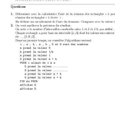
Questions
Déterminer a
v
ec la calculatrice l’aire de la réunion des rectangles «
1. 
à gau
réunion des rectangles «
» .
à dr
oite
En déduire un encadremen
t de l’aire du domaine. Comparer a
vec la v
aleur 
On v
eut améliorer la précision du résultat.
2. 
On note 
le nom
bre d’in
terv
alles construits entre 1 et 2 et 
le 
utilisé .
n
h
p
as 
Chaque rectangle a p
our base un in
terv
alle 
[
;
]
don
t les v
aleurs successiv
es
a
b
etc
. . .
[1
8
; 2]
.
,
Dans un premier temps, on considère l’algorithme suiv
an
t
i , n , h , a , b , G et D sont des nombres
n prend la valeur 5
h prend la valeur 1/n
a prend la valeur 1
b prend la valeur a + h
POUR i allant de 1 à n
G prend la valeur .........
D prend la valeur .........
a prend la valeur a + h
b prend la valeur a + h
FIN de POUR
afficher G
afficher D