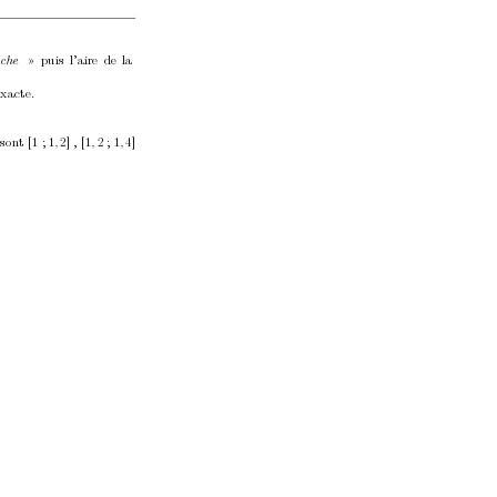
» puis l’aire de la
che
exacte.
 son
t 
[1
; 1
2] 
,
[1
2
; 1
4]
,
,
,