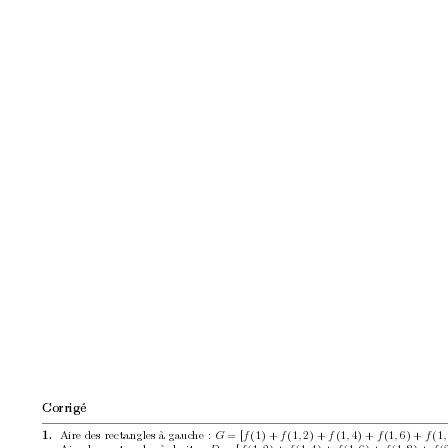
Corrigé
Aire des rectangles à gauc
he : 
= [
(1) + 
(1
2) + 
(1
4) + 
(1
6) + 
(1
1. 
G
f
f
,
f
,
f
,
f
,