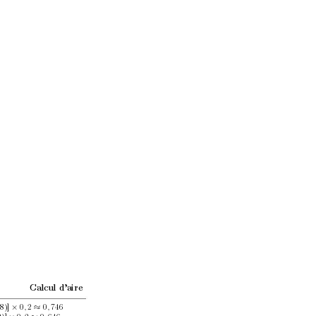
Calcul d’aire
8)] 
0
2
0
746
,
,
×
≈