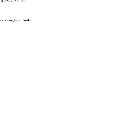
)] 
0
2
0
646
,
,
×
≈
s rectangles à droite.