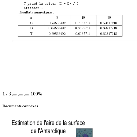
T prend la valeur (G + D) / 2
Afficher T
Résultats n
umériques :
n
5
10 50
G
0.74563492 0.7187714 0.69817218
D
0.64563492 0.6687714 0.68817218
T
0.69563492 0.6937714 0.69317218
1
/
3
100%
Documents connexes