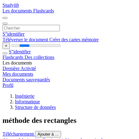
Study
lib
Les documents
Flashcards
S''identifier
Téléverser le document
Créer des cartes mémoire
×
S''identifier
Flashcards
Des collections
Les documents
Dernière Activité
Mes documents
Documents sauvegardés
Profil
Ingénierie
Informatique
Structure de données
méthode des rectangles
Téléchargement
Ajouter à ...