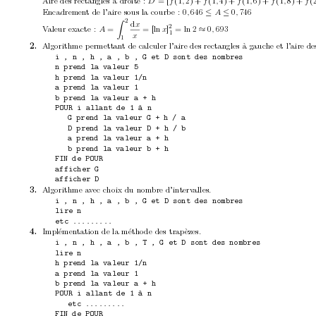
Aire des rectangles à droite : 
= [
(1
2) + 
(1
4) + 
(1
6) + 
(1
8) + 
(2
D
f
,
f
,
f
,
f
,
f
Encadremen
t de l’aire sous la courb
e : 
0
646 
0
746
,
A
,
≤
≤
2
d
x
Z
2
V
aleur exacte : 
=
=
[ln 
]
=
ln 2
0
693
A
x
,
≈
1
x
1
Algorithme p
ermettan
t de calculer l’aire des rectangles à gauc
he et l’aire de
2. 
i , n , h , a , b , G et D sont des nombres
n prend la valeur 5
h prend la valeur 1/n
a prend la valeur 1
b prend la valeur a + h
POUR i allant de 1 à n
G prend la valeur G + h / a
D prend la valeur D + h / b
a prend la valeur a + h
b prend la valeur b + h
FIN de POUR
afficher G
afficher D
Algorithme a
v
ec choix du nom
bre d’interv
alles.
3. 
i , n , h , a , b , G et D sont des nombres
lire n
etc .........
Implémen
tation de la métho
de des trap
èzes.
4. 
i , n , h , a , b , T , G et D sont des nombres
lire n
h prend la valeur 1/n
a prend la valeur 1
b prend la valeur a + h
POUR i allant de 1 à n
etc .........
FIN de POUR