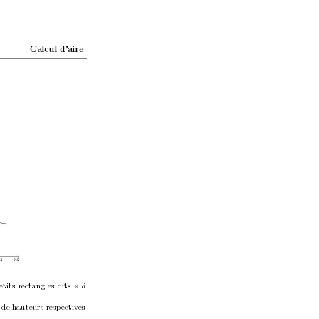
Calcul d’aire
etits rectangles dits «
à
.
 de hauteurs resp
ectiv
es