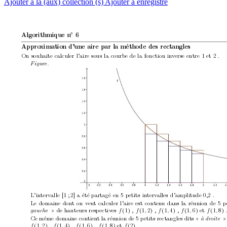
Ajouter à la (aux) collection (s)
Ajouter à enregistré
◦
Algorithmique n
6
Appro
ximation d’une aire par la métho
de des rectangles
On souhaite calculer l’aire sous la courb
e de la fonction in
v
erse entre 1 et 2 .
Figur
e.
L’in
terv
alle 
[1
; 2]
a été partagé en 5 p
etits in
terv
alles d’amplitude 0,2 .
Le domaine don
t on v
eut calculer l’aire est conten
u dans la réunion de 5 p
» de hauteurs resp
ectiv
es 
(1) 
,
(1
2) 
,
(1
4) 
,
(1
6) 
et 
(1
8) 
f
f
,
f
,
f
,
f
,
gauche 
Ce même domaine con
tien
t la réunion de 5 p
etits rectangles dits «
»
à dr
oite
(1
2) 
,
(1
4) 
,
(1
6) 
,
(1
8) 
et 
(2) 
.
f
,
f
,
f
,
f
,
f