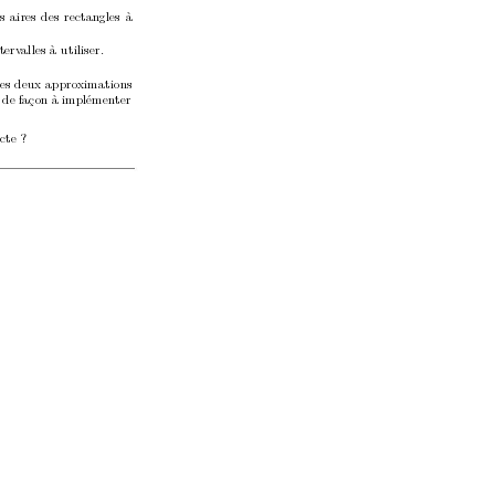
 aires des rectangles à
terv
alles à utiliser.
es deux appro
ximations
t de façon à implémen
ter
cte ?