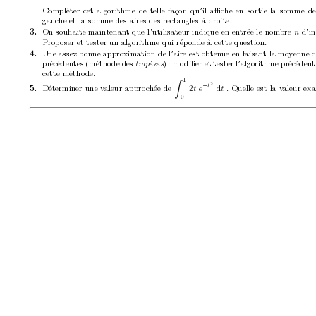
Compléter cet algorithme de telle façon qu’il aﬃc
he en sortie la somme des
gauc
he et la somme des aires des rectangles à droite.
On souhaite main
tenan
t que l’utilisateur indique en entrée le nom
bre 
d’in
3. 
n
Prop
oser et tester un algorithme qui rép
onde à cette question.
Une assez b
onne appro
ximation de l’aire est obten
ue en faisan
t la mo
yenne d
4. 
précéden
tes (métho
de des 
) : mo
diﬁer et tester l’algorithme précéden
tr
ap
èzes
cette métho
de.
1
Z
2
t
Déterminer une v
aleur appro
c
hée de 
2
d
. Quelle est la v
aleur exa
−
5. 
t e
t
0