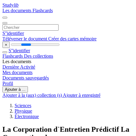
Study
lib
Les documents
Flashcards
S''identifier
Téléverser le document
Créer des cartes mémoire
×
S''identifier
Flashcards
Des collections
Les documents
Dernière Activité
Mes documents
Documents sauvegardés
Profil
Ajouter à ...
Ajouter à la (aux) collection (s)
Ajouter à enregistré
Sciences
Physique
Électronique
La Corporation d`Entretien Prédictif La