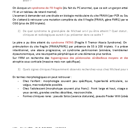
avoir ? 
On 
évoque 
un 
(du 
fait 
du 
PC 
anormal, 
que 
ce 
soit 
un 
garçon attei
s
y
ndrome de 
l’X 
fragile
l’X
 et un tableau de re
tard mental
).
L’examen à demand
er est 
une étude en biol
ogie molécul
aire du site FRAXA 
(par PCR 
ou Sou
On s’attend à retrouver une mutati
on complète du site X fragile (FRAXA, gène F
MR1) par e
CG
G (plus de 200 
triplets). 
2)
De 
quel 
syndrome 
le 
grand-p
ère 
de 
Michael 
a-t-il 
pu 
êt
re 
atteint ? 
Quel 
statut 
cliniques et radiol
ogiques au
rait-il pu présenter dans c
e cadre ? 
Le 
père 
a 
pu 
être 
atteint 
du 
(Fragile 
X 
Tremor 
Ataxia 
Syndrome). 
On 
sy
ndrome 
FXTAS
prémutation 
du 
site 
fragile 
(FRAXA/FMR
1) 
par 
prés
ence 
de 
55 
à 
200 
triplets. 
Il 
a 
prése
intentionnel,  une  at
axie  progressive,
  un  syndrome  p
arkinsonien  (akinési
e,  trembleme
dysautonomique, un
e neuropathie p
ériphérique 
et
 une démence plu
s tardive. 
Sur 
l’IRM 
on  recherch
e 
des  
hypersi
gnaux 
des 
pédoncules 
cérébelleux 
moyens  et 
des
atrophie sous corticale
 (massive
 mais non sp
écifique). 
3)
Quels signes
 cliniques fréq
uemment obs
ervés recherc
hez-vous chez Michael p
our 
En termes morphol
ogiques on peut
 retrouver : 
-
Chez  l’enfant
 :  morpholog
ie  souvent  peu  spécifique,  hyperlaxité  ar
ticulaire,  s
valgus, macrocéphali
e possible. 
-
Chez 
l’adolescent
 (morphotype 
souvent 
plus 
franc) : 
front 
large 
et 
haut, 
visage
a
yeux cernés, grand
es oreilles déc
ollées, macro
orchidie. 
-
Formes cliniques
 rares : pseudo S
otos (avance statura
le), pseudo Prader 
Willi (obés