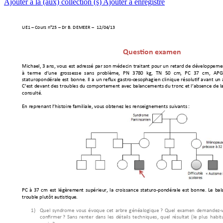
Ajouter à la (aux) collection (s)
Ajouter à enregistré
UE1 
–
 Cours n°25 
–
 Dr B. 
DEMEER 
–
12/04
/13              
Question examen
Michael, 3 
ans, vous 
est adressé 
par son médecin 
traitan
t 
pour un 
retard de développemen
à 
terme 
d’une 
gr
ossesse 
sans 
problè
me, 
PN 
378
0 
kg, 
TN 
50 
cm,
PC 
37 
cm, 
APG
staturopondérale 
est 
bonne. 
Il 
a 
un 
reflux 
gastro-
œsophagien 
clinique 
résolutif 
avant 
un 
C’est devant des troubles du comportement avec balancemen
ts du tronc et l’absence de 
consulté. 
En reprenant l’histoir
e fami
liale, vo
us obtenez les rens
eignements sui
vants 
: 
PC 
à 
37 
cm 
est 
légèremen
t 
supérieur, 
la 
croissance 
staturo-pondérale 
est 
bonne. 
Le 
bal
trouble plutôt autistiqu
e. 
1)
Quel 
syndrome 
v
ous 
évoque 
cet
arbre 
généalogique ? 
Quel 
examen 
dem
andez
-
confirmer ? 
Sans 
renter 
d
ans 
les 
détails 
techniques, 
quel 
résultat 
(le 
plus 
habitu