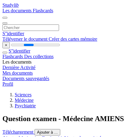
Study
lib
Les documents
Flashcards
S''identifier
Téléverser le document
Créer des cartes mémoire
×
S''identifier
Flashcards
Des collections
Les documents
Dernière Activité
Mes documents
Documents sauvegardés
Profil
Sciences
Médecine
Psychiatrie
Question examen - Médecine AMIENS
Téléchargement
Ajouter à ...