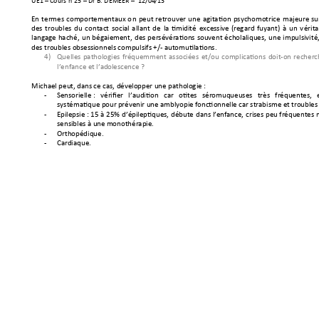
UE1 
–
 Cours n°25 
–
 Dr B. 
DEMEER 
–
12/04
/13              
En 
termes 
comportementaux 
o
n
peut 
retrouver 
une 
agitation 
psychomotrice 
majeure 
su
des 
troubles 
du 
contact 
social 
allant 
de 
la 
timidité 
excessive 
(regard 
fuyant) 
à 
un 
v
érita
langage 
haché, 
un 
bégaiement, 
des 
persévérations 
souvent 
écholaliques, 
une 
impulsivité,
des troubles obsessi
onnels compulsifs +
/- automutilations. 
4)
Quelles 
pathologies 
fréquemment 
associées 
et/o
u 
complications 
doit-on 
recherc
l’enfance et l’ad
olescence
 ?
Michael peut, dans 
ce cas, dével
opper une pathol
ogie 
: 
-
Sensoriel
le
: 
vérifier 
l’audition 
car 
otites
séromuqueuses 
très 
fréquentes, 
systématique pour
 prévenir un
e amblyopie f
onctionnelle car
 strabisme et
 troubles
-
Epilepsie 
: 15 
à 
25% 
d’épilep
tiques
, 
d
ébute 
dans 
l’
enfance
, 
crises 
peu fréquentes 
sensibles à une 
monothérapie. 
-
Orthopédique. 
-
Cardiaque. 