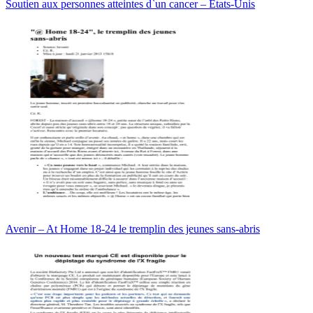
Soutien aux personnes atteintes d`un cancer – États-Unis
Avenir – At Home 18-24 le tremplin des jeunes sans-abris