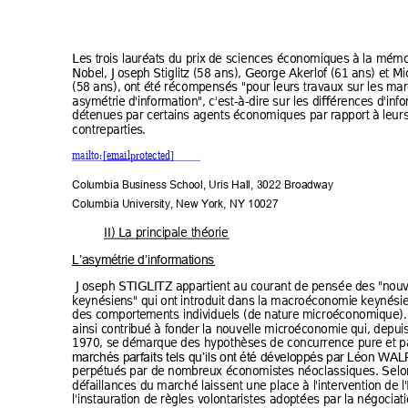
Les trois lau
réats du prix
 de science
s économiqu
es à la mémoi
Nobel, Josep
h Stiglitz (58 ans), G
eorge Akerlof (61 a
ns) et M
(58 ans), o
nt été récompensé
s "pour leu
rs
 trav
aux sur les ma
asymétrie 
d'informat
ion", c'est-à-dire sur
 les diffé
rences d'inf
o
détenues p
ar certai
ns
 agents é
conomiques par 
rapport à le
u
rs
contrepartie
s. 
mailto:
[email protected]
Columbia Business School, Uris Hall, 3022 Broadway 
Columbia University, New York, NY 10027
II) La princi
pa
le thé
orie 
L’asymét
rie d’inform
ations
 Joseph STI
GLITZ a
pp
artient au c
ourant 
de pensée d
es "nou
keynésien
s" qui ont 
introduit dans la ma
c
roéconomi
e keynésie
des comporte
ments individuel
s
 (de nat
ure micro
économique
)
ainsi contri
bué à fon
de
r la no
uvelle mic
roéconomi
e qui, depuis
1970, se 
démarque 
des hy
pothèses de 
c
oncurre
nce pure 
et p
marchés pa
r
faits tels 
qu’ils ont 
été développés pa
r
 Léon 
W
AL
perpétué
s par de n
ombreux
 économist
es néo
classiques. 
Selon
défaillance
s du mar
ché laissent 
une place à l
'inte
rvention d
e l
l'instauratio
n de règl
es
 volonta
ris
tes ado
ptées par la négoci
ati