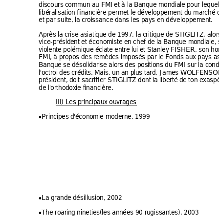
discours 
commun 
au FM
I et à la 
Banque mondial
e pour lequel
libéralisatio
n financi
ère permet le d
éveloppement du mar
ché 
et par suite, 
la croi
ssance dans les 
pays 
en développem
ent.
Après la 
crise asiati
que de 1997, la 
critique de S
TIGLITZ, alor
vice-préside
nt et écono
miste en 
c
hef de
 la Banque mo
ndiale, 
violente polé
mique 
éclate entre lui 
et St
anley FISHER, son 
ho
FMI, 
à propos des 
remède
s imposé
s par le Fo
nds aux
 pays as
Banque 
se désolida
r
ise alor
s des positi
ons du FMI sur la c
ond
l'octroi de
s crédits. 
Mais, un an plu
s tard, Jam
es WOLFE
NSO
président, d
oit sacrifier STIG
LITZ dont 
la liberté d
e ton ex
aspè
de l'orthod
oxie f
inancière. 
III) Les p
rincipaux
 ouvrages 
Principes 
d'écono
mie moderne
, 1999 

La grande 
désillusion
, 2002 

The roarin
g ninetie
s(les ann
ées 90 ru
gissant
es)
, 
2003
