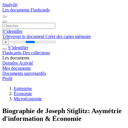
Study
lib
Les documents
Flashcards
S''identifier
Téléverser le document
Créer des cartes mémoire
×
S''identifier
Flashcards
Des collections
Les documents
Dernière Activité
Mes documents
Documents sauvegardés
Profil
Entreprise
Économie
Microéconomie
Biographie de Joseph Stiglitz: Asymétrie
d'information & Économie