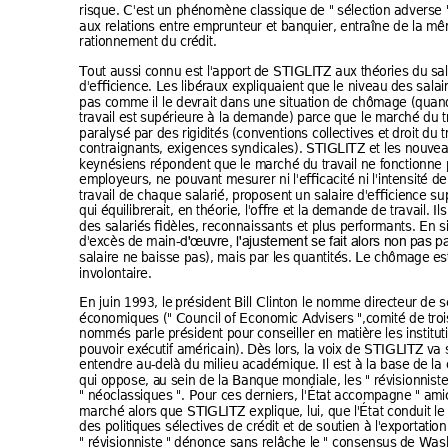
risque. C'est 
un phé
no
mène 
classique d
e " sélection a
dverse "
aux relation
s entre 
emprunte
ur et ban
quier, ent
raîne de la mê
rationneme
nt du cré
dit.  
Tout aussi c
onnu est
 l'apport d
e STIGLI
TZ aux 
théories du 
sal
d'efficienc
e. Les libé
raux ex
pliquaient que le niv
eau des salai
pas comm
e il le dev
r
ait dans 
une situation 
de chôm
ag
e (quand
travail est 
supérieur
e à la dema
nd
e) par
ce que le m
arch
é du t
paralysé pa
r des ri
gidités 
(convention
s colle
c
tives et 
dr
oit du
 t
contraignant
s, exigences sy
nd
icales). S
TIGLITZ et les nouv
ea
keynésien
s répon
dent que le m
arché du trav
ail ne fonctionne
employ
eurs, ne pou
vant mesurer ni l'effi
cacité ni l
'intensité d
e
travail de 
chaque 
salarié, pro
posent 
un salair
e d'efficien
c
e su
qui équilibre
rait, en t
héorie, l'offre et la d
emande de travail. 
Ils
des salarié
s
 fidèles, 
reconnaissants et pl
us
 performant
s. En si
d'excès d
e main-
d'œuv
re, l'ajustement se f
ait alor
s non pas
 pa
salaire ne b
aisse pas), 
mais par l
es quantités. Le 
chômage 
es
involontair
e. 
En juin 1993, le 
président Bill Clint
on le nomm
e directeur de 
s
économique
s (" Council of 
Economi
c Advisers ",comité de 
tro
nommés pa
r
le prési
dent pou
r conseill
er en matiè
r
e les i
nstitut
pouvoir ex
écutif américain). Dè
s lors, la
 voix 
de STIGLITZ v
a 
entendre au
-delà du
 milieu aca
démique. 
Il est à la base d
e la
qui oppose, a
u sein de la Banqu
e mondi
ale, les " révision
niste
" néoclas
siques ". P
our ces d
erniers, l'Ét
at accompagne " ami
marché alor
s
 que STI
GLITZ expliqu
e, lui, que l'État c
onduit l
e
des politique
s
 sélect
ives de crédit et d
e soutien à l
'exportati
on
" révision
niste " dénon
ce sans r
elâche l
e "
 consensus d
e Wash