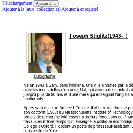
Téléchargement
Ajouter à ...
Ajouter à la (aux) collection (s)
Ajouter à enregistré
           Joseph Stiglitz(1943-
) 
I)Biographie
Né en 1943 à 
Gary
, dans l'In
diana, u
ne v
ille sinistrée p
ar le d
activités ind
ustriell
es d’un pè
re, Nat,
 qui v
endra des 
contrat
s 
 l'anglai
s a
jusqu'à plus d
e 90 a
ns et d’un
e mère q
ui enseig
nait
immigrant
s. 
Après sa li
cence au 
Amherst 
College, 
il obtient 
une bou
rse po
son docto
rat (1967) 
au Massa
chusetts 
Institute 
of Techn
ology
projets de r
echerch
e intéressent 
plusie
urs fond
ations qui f
inan
travaux
 en même te
mps qu'il en
seigne la 
politique é
conomi
qu
College d'
Oxford. 
Il obtient un po
ste de 
professeur-assi
stant 
(
l’université 
de Yale.