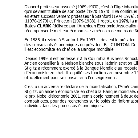
-
D’abord profe
sseur 
associé (1
969
1970
), c’est à l’
âge inhab
it
laire 
de son po
ste (197
0-1974). Il v
a continue
r
qu’il devient 
titu
en étant su
ccessiv
ement profe
sseur à S
tanfor
d (1974-1976), 
((1976-1979
) et Prin
ceton (197
9-1988). I
l reçoit, en 
1979, 
la 
ion
Bates CLA
RK
(délivrée par l’Am
erican Economi
c
 Associ
at
récompenser l
e meilleur économi
s
te améri
cain de m
oins de 
6
En 1988, il 
revient à
 Stanford. En 1993, 
il devient 
le préside
nt
des consulta
nts économiques d
u président Bill CLI
N
TON. D
e
il est économi
ste en chef de la 
Banque mon
diale. 
Depuis 19
99, il est
 profes
seur à la 
Columbia B
usine
ss Scho
ol
Ancien con
seiller à la 
Maison bla
nche sous l'administ
ration Cl
Stiglitz a réc
emment
 exercé à la Banque
 Mondiale a
u redouta
d'économist
e en ch
ef. Il a quitt
é ses fonction
s
 en nov
embre 19
officielleme
nt pour se co
nsacrer à l'ense
ignement. 
C'est à un a
dversaire déclaré d
e la mondialisation, 
l'Américai
Stiglitz, un a
nc
ien éco
nomiste e
n chef à
 la Banque 
mondial
e, 
le prix Nob
el d'économie 2
001, remis conjoint
ement 
à deux
 d
compatriote
s
, pour 
des recherches sur l
e poids de l'informat
io
individus dan
s
 les p
rocessus é
conomiq
ues. 