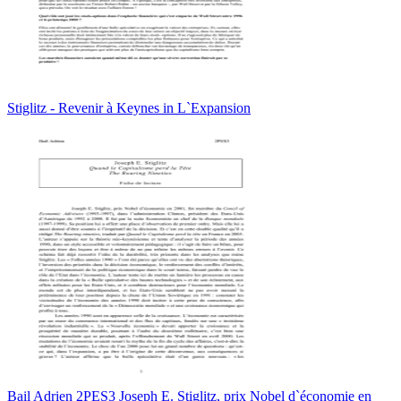
Stiglitz - Revenir à Keynes in L`Expansion
Bail Adrien 2PES3 Joseph E. Stiglitz, prix Nobel d`économie en