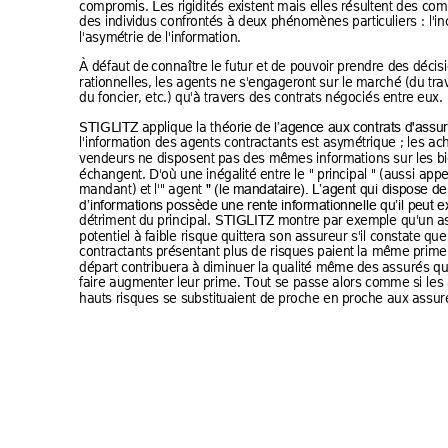
compromis.
 Les ri
gidités ex
istent mais elles r
ésultent 
des co
m
des indiv
idus confr
ontés à de
ux phénomènes parti
culiers
 : l'in
l'asymétrie de 
l'infor
mation. 
À défaut de 
connaître le futur et
 de po
uvoir prendre d
es
 dé
cis
rationnelle
s, les age
nts ne s'en
gageront 
sur le marché (d
u tra
du foncier,
 etc.) qu
'à trav
er
s des co
ntrats 
négociés 
entre eux
. 
STIGLITZ a
pplique l
a théor
ie de l’ag
ence aux contrats d
'assu
l'informati
on des ag
ents contra
c
tants e
st asy
métrique ; les ac
vendeurs n
e disposent
 pas des m
êmes information
s sur le
s
 b
échangent.
 D'où un
e inégalité e
ntre le " prin
cipal " (au
s
si appe
mandant) et 
l'"
 agent 
" (le mandatai
r
e). L
’agent qui di
spose d
e
d’information
s
 poss
ède une rent
e informationnelle qu’il p
eut e
détriment d
u principal. STIGLITZ 
montr
e par ex
emple qu'un a
potentiel à 
faible ri
sque quitter
a son ass
ureur s'il 
constate q
ue
contractants p
résentant plu
s de risqu
es paient 
la même pri
me 
départ cont
r
ibuera à
 diminuer la 
qualité même des a
s
surés qui
faire augment
er leur
 prime. T
out se pas
se alors 
c
omme 
si les
hauts risq
ues se su
bs
tituaient 
de pro
che en pro
che aux 
assuré