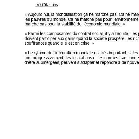
IV) Citation
s 
« 
Aujourd’hui, 
la mo
nd
ialisati
on ça ne m
arche pas. Ca ne m
ar
les pauvre
s
 du mon
de. Ca ne m
arche pas pour l’env
ironnemen
 » 
marche pas p
our la stabilité de l
’écono
mie mon
diale.
« Parmi les 
c
ompos
antes du 
contrat 
socia
 : les
l, il y a l’
équité
doivent parti
ciper aux gain
s quand la so
c
iété pros
père, les 
ric
souffrances 
quand elle est en c
rise. » 
« 
Le ryt
hme de l’inté
gr
ation mo
ndiale est
 très important, 
si les
font progre
s
sivemen
t, les institutions et les n
ormes t
raditionn
e
d’être subm
ergées, 
pe
uvent 
s’adapte
r et répondre 
à de nouve