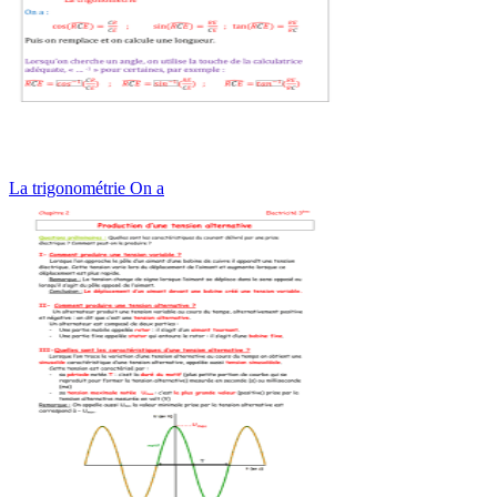
La trigonométrie On a