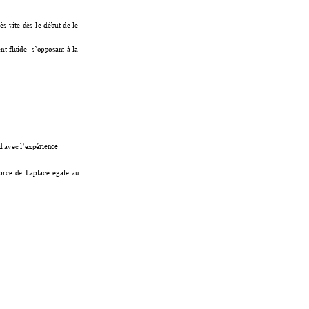
rès 
vite 
dès 
l
e 
début 
de 
le 
nt 
fluide 
s’oppos
ant 
à 
la 
rience  
d av
ec l’expé
orce 
de 
Laplace 
égale 
au 