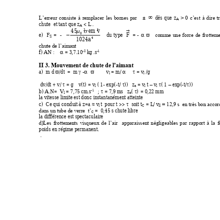
dès 
que 
z

L’erreur 
consiste 
à 
remplacer 
les 
bornes 
par 
> 
0 
c’es
t 
à 
dire 
t
±
A
chute  et tant que z
 < L . 
A
em v
45 ²
²


F
e) 
F
= 
-
du 
type 
= 
- 
0



com
me 
une 
f
orce 
de 
frotteme
Z
1024
a
4
chute de l’aim
ant  
f) AN :    
 = 3,7.10
 k
g .s
-2
-1 

II 3. Mouvement de chute de l’aimant 
a)  m d 
/dt  =  m 
 -
  v
 = m
/ 
 = v
 /g  






l
l
 dv/dt + v/ 
 = g    v
(t) = v
 ( 1- exp(-
t/ 
))   z
 = v
t 
 v
( 1 
 ex
p(-
t/
)) 




–
–
l
a
l
l
b) A.N=  V
 = 7,75 cm
.s
; 
 = 7,9 m
s   z
( 
)
= 0,22 
mm 
-1


l
a
la vitesse lim
ite est donc in
stantanément atte
inte  
c)  Ce qui condu
it à z=a 
 v
t  pour t >> 
  soit t
 = L/ v


= 12,9 s  en très bon a
ccor
l 
C
ll
 =  0,45 s c
hute libre  
dans un tube de v
erre  t’
C
la différence es
t spectaculai
re  
d)Les 
frottem
ents 
visqueux 
de 
l’air 
apparaissent 
négligeables 
par
rapport 
à 
la 
f
poids en régim
e permanent. 
 .