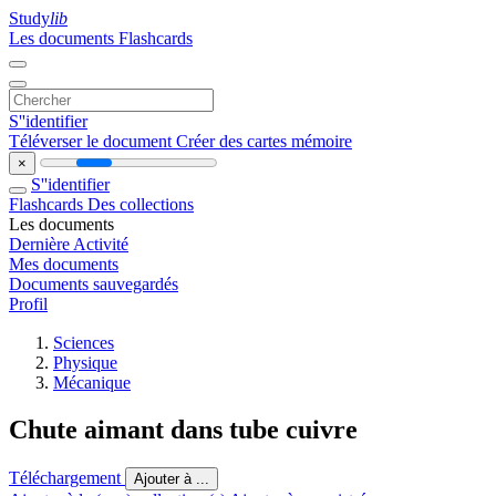
Study
lib
Les documents
Flashcards
S''identifier
Téléverser le document
Créer des cartes mémoire
×
S''identifier
Flashcards
Des collections
Les documents
Dernière Activité
Mes documents
Documents sauvegardés
Profil
Sciences
Physique
Mécanique
Chute aimant dans tube cuivre
Téléchargement
Ajouter à ...