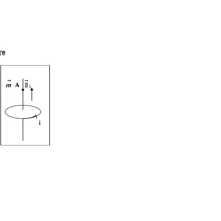
re 


B
  A   
m
i
  i