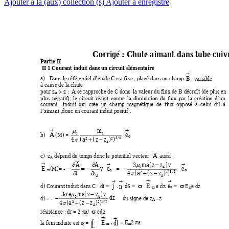
Ajouter à la (aux) collection (s)
Ajouter à enregistré
Corrigé : Chute a
imant dans tube cuiv
Partie II 
 II 1 Courant indui
t dans un circuit é
lémentaire

B
a)
  variable  
Dans le réfé
rentiel d’étude 
C est fixe , placé dan
s un cham
p 
à cause de la chu
te  
pour z
 > z : 
 A se rapproche de 
C donc
 la valeur du flux de B 
décroît (de plus en 
A
plus 
négatif)
; 
le 
circui
t 
réag
it 
contre 
la 
d
iminution 
d
u 
flux 
pa
r 
la 
cr
éation 
d’un 
courant    induit 
qui  crée 
un  champ  m
agnétique  de  flux  oppo
sé  à  celui  d
û  à 
 ,donc un co
urant indui
t positif . 
l’aimant
m



A
e
0
a
b)  
(M) = 

4
( ²
a
(
z z
)²)
3
/
2


A
A
c)  z
 dépend du tem
ps donc le pote
ntiel vecteur 
 aussi : 
A
AA
3 (
ma z
z
)
v






E
v
e
e
0
A
  =  
(M)= - 

 

m


tz
4
( ²
a
(
z z
)²)
5
/
2



A
A




E
j
e
n
 e dz 
d) Courant indui
t dans C : di = 
.
 dS = 
= 
E
e dz  


m
m

3
e
ma z
( )
z
v


dz
0
A
di = - 
     du signe de z
z   

–
A
4
( ²
a
(
z z
)²)
5
/
2


A
résistance : dr = 2 
a/ 
edz  




E
 .

= E
2 
a   
dl
la fem induite est 
e
= 

m
m
i