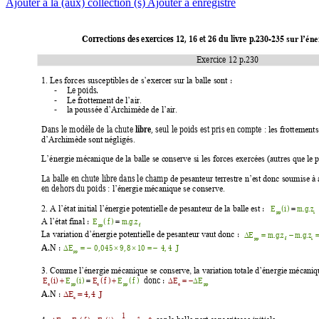
Ajouter à la (aux) collection (s)
Ajouter à enregistré
Corrections des exercices 12, 16 et 26 du livre p.230-
235 sur l’én
Exercice 12 p.230 
 : 
1. Les forces susceptibles de s’exercer sur la balle sont
-
Le poids. 
-
Le frottement de l’air.
-
la poussée d’Archimède de l’air.
libre
Dans le modèle de la chute 
, seul le poids est pris en compte 
: les frottements
d’Archimède sont négligés.
L’énergie mécanique de la balle se c
onserve si les forces exercées (autres que le p
La balle en chute libre dans le cham
p de pesanteur terrestre n’e
st donc soumise à a
en dehors du poids 
: l’énergie mécanique se conserve.
: 
E
(
i
)
m
.
g
.
z
2. A l’état initial l’énergie potentielle de pesanteur de la balle
 est

pp
i
: 
E
(
f
)
m
.
g
.
z
A l’état final

pp
f
: 
E
m
.
g
.
z
m
.
g
.
z
La variation d’énergie potentielle de pesanteur vaut donc




pp 
f
i
A.N 
: 
E
0,
045
9,
8
10 
4,
4 
J

 


 
p
p 
3. Comme l’énergie mécanique se conserve, la variation totale d’énergie mécaniqu
  donc 
: 
E
(
i
)
E
(
i
)
E
E
E
(
f
)
E
(
f
)



 


c
pp
c
c
p
p
pp
A.N 
: 
E
4
,
4 
J


c
1
2