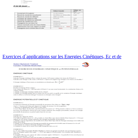
Exercices d`applications sur les Energies Cinétiques, Ec et de