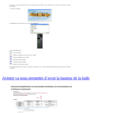
Avistep va nous permettre d`avoir la hauteur de la balle