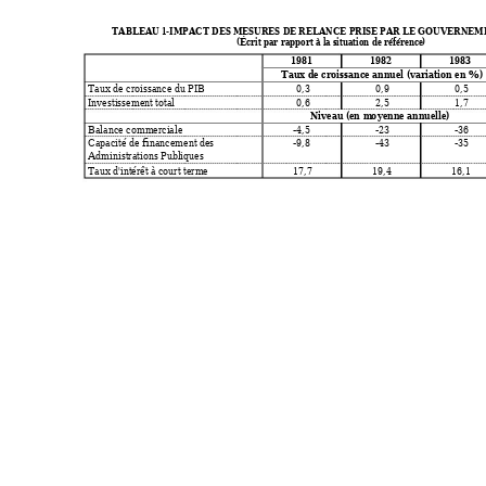
TABLEAU 1-IMPACT DES MESURES DE RELANCE PRISE PAR LE GOUVERNE
(Écrit par rapport à la situation de référence
)
1981
1982
1983
Taux de croissance ann
uel (variation en %)
Taux de cro
issance du PIB 
0,3 
0,9 
0,5 
Investissement total
0,6 
2,5 
1,7 
Niveau (en 
m
o
yenne annuelle)
Balance co
mmerciale 
-4,5 
-
23
-
36
Capacité de financeme
nt des 
-9,8 
-
43
-
35
Administrations Publique
s 
Taux d'intérêt à court ter
me 
17,7 
19,4 
16,1 