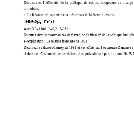
Déduisez-
la  politique 
de  relanc
e 
budgétaire  e
n 
change 
en 
l’efficacité  de
immobiles. 
e- La balance des paiements est désormais de la forme suivante : 
B
PX
h
Y
f
i

 
0
Avec X0=1400 ; h=0,2 ; f=350. 
tique budgét
Discutez dans ce nouveau cas de figure, de l’efficacité de la poli
4-Application : La relance française de 1981 
Décrivez 
la 
relance 
Mauro
y
de 
1981 
et 
ses 
effets 
sur 
l’économie 
française 
à
ci
-dessous. Ces conséquences étaient-elles prévisibles à partir du modèle IS
-