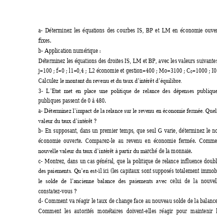
a- 
Déterminez 
les 
équations 
des 
courbes 
IS, 
BP 
et 
L
M 
en 
éc
onomie 
ouver
fixes.  
b- Application numérique : 
Déterminez les équations des 
droites I
S, LM et BP, 
avec les valeurs suivante
j=100 ; f=0 ; l1=0,4 ; L2 économie et gestion=400 ; Mo=3100 ; C
=1000 ; I
0
Calcule
z le montant du revenu et du taux d’intérêt d’équilibre.
3- 
L’Etat  met
  en 
place 
une 
politique 
de 
relance  des 
dépenses 
publiqu
publiques passent de 0 à 480. 
a- 
Déterminez 
l’impact de 
la relance sur 
le revenu 
en 
économie fermée. Quel
 ? 
valeur du taux d’intérêt
b- 
En 
supposant, 
dans 
un 
premier 
temps, 
que 
seul 
G 
varie, 
déterminez 
le 
n
économie  ouverte.  Comparez-le  au  revenu  en  économie  fermée.  Comme
arché de la monnaie. 
nouvelle valeur du taux d’intérêt à partir du m
c- 
Montrez, 
dans 
un 
cas 
général, 
que 
la 
politique 
de 
relance 
influence 
doubl
-il ici 
(les capitaux 
sont supposés 
totalement immob
des paiements. 
Qu’en est
celui 
de 
la 
nouvel
le 
solde 
de 
l’ancienne 
balance 
des 
paiements 
avec
constatez-vous ? 
d- 
Comment 
va 
réagir 
le 
taux
de 
change 
face 
au 
nouveau 
solde 
de 
la 
balance
Comment 
les 
autorités 
monétaires 
doivent-ell
es 
réagir 
pour 
maintenir 