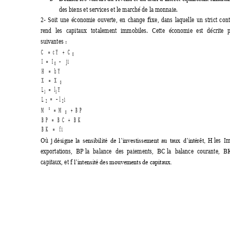
des biens et services et le marché de la monnaie. 
2- 
Soit 
une 
économie 
ouverte, 
en 
change 
fix
e, 
dans 
laquelle 
un 
strict 
cont
rend 
les 
capitaux 
totalement 
immobiles. 
Cette 
économie 
est 
décrite 
p
suivantes : 
C
c Y
C

0
I
I
j i

0
H
h Y

XX

0
L
l Y

11
L
l i

22
s
M
M
B P

0
B P
B C
B K

B
K
f i

Où 
j 
 les 
Im
désigne 
la 
sensibilité 
de 
l’investissement 
au 
taux 
d’intérêt, 
H
exportations, 
BP la 
balance 
des 
pai
ements, 
BC
 la 
balance 
courante, 
B
K
capitaux, et f 
l’intensité des mouvements de capitaux.