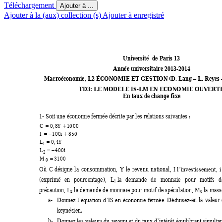
Téléchargement
Ajouter à ...
Ajouter à la (aux) collection (s)
Ajouter à enregistré
Université  de Paris 13 
Année universitaire 2013-2014 
Macroéconomie, L2 ÉCONOMIE ET GESTION (D. Lang 
 L. Reyes 
–
TD3: LE MODELE IS-LM EN ECONOMIE OUVERTE
En taux de change fixe 
1- Soit une économie fermée décrite par les relations suivantes : 
CY
0
,
8 1
0
0
0

Ii
100 850
 

LY
0
,
4

1
Li
400

2
M
3100

0
Où 
C désigne 
l
a 
consom
mation, 
Y le 
revenu 
national, 
I 
l’investissement, 
i
(exprimé 
en 
pourcentage), 
L
 la 
demande 
de 
monnaie 
pour 
motifs 
d
1
précaution, L
 la demande de monnaie pour motif de spéculation, M
 la mass
2
0
a-
-en 
la 
valeur 
Donnez 
l’équation 
d’I
S 
en 
économie 
fermée. 
Dé
duisez
keynésien. 
b-
Donnez les 
valeurs du 
revenu et 
du taux
 d’intérêt 
équilibrant simulta