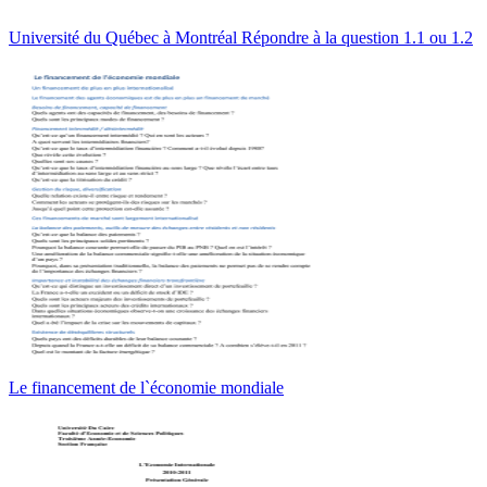
Université du Québec à Montréal Répondre à la question 1.1 ou 1.2
Le financement de l`économie mondiale