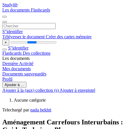
Study
lib
Les documents
Flashcards
S''identifier
Téléverser le document
Créer des cartes mémoire
×
S''identifier
Flashcards
Des collections
Les documents
Dernière Activité
Mes documents
Documents sauvegardés
Profil
Ajouter à ...
Ajouter à la (aux) collection (s)
Ajouter à enregistré
Aucune catégorie
Telechargé par
nada bekhti
Aménagement Carrefours Interurbains :