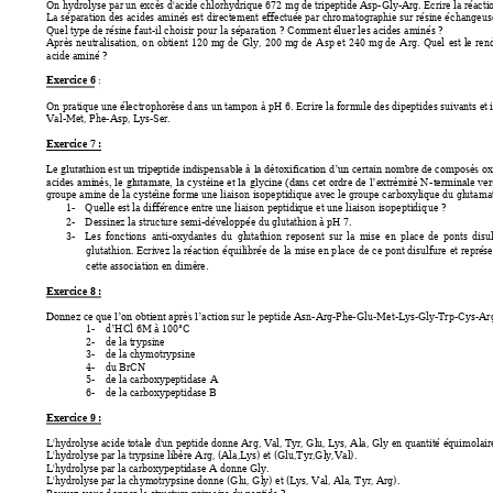
On hydrol
yse par un excès d'acide chlorh
ydrique 672
 mg de tripeptid
e Asp-Gly-Arg. Ecr
ire la réact
La séparation des acides a
minés est directe
ment effectuée par chro
matographie sur résine é
changeuse
Quel type de résine faut
-il choisir pour l
a séparation ?
 Comment éluer les acides a
minés ? 
Après 
neutralisation, 
o
n 
obtient 
120
mg 
de 
Gl
y, 
200
 mg 
de 
Asp 
et
240
 mg 
de 
Arg. 
Quel 
est 
le 
r
en
acide aminé ? 
Exercice 6
 : 
On pratique une élec
trophorèse d
ans un tampon 
à
 pH 6. Ecr
ire la for
mule des dipeptid
es suivants et 
Val
-Met, Phe-
Asp, Lys-Ser.
Exercice 
7 
: 
Le glutat
hion est 
un tripeptide
 indispen
sable à 
la déto
xification 
d’un certai
n no
mbre de co
mposés ox
-
acides 
aminés, 
le 
gluta
mate, 
l
a 
c
ystéine 
et 
la 
glycine 
(dans 
cet 
o
rdre 
de 
l’extré
mité 
N
terminale 
ver
groupe amine de la c
ystéine for
me une liaison isopeptidique avec le 
groupe carboxylique du gluta
ma
1-
Quelle est la différence e
ntre une liaison peptidique et 
une liaison isopeptidiq
ue ?
2-
Dessinez la structure semi
-dévelo
ppée du glutathion à pH 7.
3-
Les 
fonctions 
anti-oxydantes
du 
glutathion 
reposent 
sur 
la 
mise 
en 
place 
d
e 
ponts 
disu
glutathion. 
Ecrivez 
la 
réaction
équilibrée 
de 
la 
mise e
n p
lace 
de 
ce 
pont 
disulfure 
et 
représe
cette association en di
mère. 
Exercice 8 : 
 sur le peptide
 Asn-Arg-Phe-Glu
-
Met
-Lys-Gly-Trp
-Cys-Arg
Donnez ce que l’on obtient a
près l’action
1-
d
HCl 6M à 100°C
’
2-
de la trypsine 
3-
de la chymotrypsine
4-
du BrCN 
5-
de la carbo
xy
peptidase 
A 
6-
de la carbo
xy
peptidase B
Exercice 9 : 
L'hydrolyse acide totale 
d'un peptide d
onne Arg, Val, Tyr, Glu, Lys, Ala, Gl
y en quantité 
é
quimolaire
L'hydrolyse par la trypsine l
ibère 
Arg, (Ala,Lys) et (Glu,T
yr,Gly,Val).
L'hydrolyse par la ca
rboxypeptidase A donne Gly
.
L'hydrolyse par la ch
ymotrypsine donne (Glu, Gly) et (
Lys, Val, Ala, T
yr, Arg)
. 