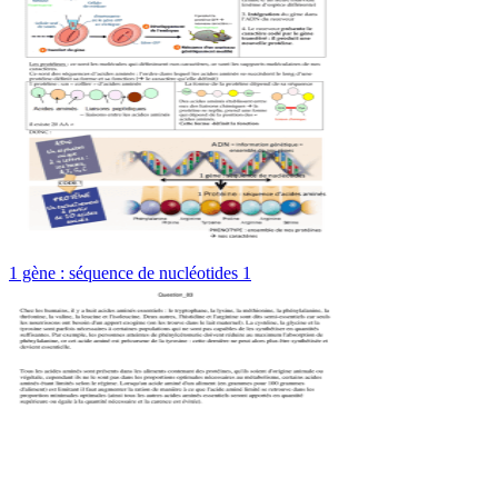
1 gène : séquence de nucléotides 1