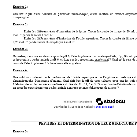
Exercice 1 
: 
Calculer  le 
pH  d’une  solution 
de  glutamate  monosodique,  d’une  solution 
de  monochlorh
ydrate
d’asparagine.
Exercice 2 
: 
titrage 
d
e 
20 
mL 
Ecrire 
les 
d
ifférents 
états 
d’ionisation 
de 
la 
l
ysine. 
Tr
acer 
la 
courbe 
de 
mol.L
 par d
e la soude 1 mol.L
. 
-1
-1
titrage 
d
Ecrire 
les 
di
fférents 
états 
d
’ionisation
de
l’acide 
aspar
tique. 
Tr
acer 
la 
courbe 
d
e 
0,25 mol.L
 par d
e l'acide chlor
hydrique 4 mol.L
. 
-1
-
1
Exercice 3 
: 
On réa
lise, d
ans 
une sol
ution 
, 
Tyr, Glu 
et 
Lys
tampon 
de 
pH 
6, 
l’électrophorèse 
d’un 
mélange 
d’Ala
se 
tro
uvent 
les 
acides 
a
minés 
à 
p
H 
6
, 
et 
dans 
q
uelles 
pro
portions 
exactement ? 
Quel 
est 
le
sens 
de 
 ? Sché
matiser cette migration.
cours de l’électrophorèse
Exercice 4 :
Une 
solution 
contena
nt 
de 
la 
en 
mélange 
e
st 
m
éthionine, 
de 
l’acide 
aspartique 
et 
de 
l’arginine
chromatographie 
échangeuse 
d
’anions. 
Quel 
do
it 
être 
le 
pH 
de 
cette 
solution 
pour 
que 
les 
trois 
i
sée 
à d
ifférents 
pH
L’élution 
des 
acides 
a
minés e
st r
éal
: 
11, 
6 
et 
3. 
Do
nner 
l’ordre 
d’élutio
n des 
ac
on procéder
 pour séparer ces acides aminés 
dans une co
lonne éc
hangeuse de cations ?
Downloaded by Sawadogo Raphaël (
[email protected]
)
lOMoARcPSD|52776252
PEPTIDES ET DETERMINATION DE LEUR STRUCTURE
 
Exercice 5 : 