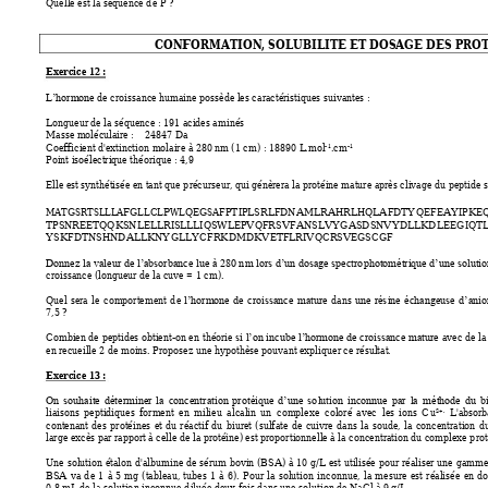
Quelle est la séquence d
e P ? 
CONFORMATION, SOLUBILITE ET DOSAGE DES PROT
Exercice 12 : 
de cr
oissance humaine possède les ca
ractéristiques su
ivantes :
L’hormone 
Longueur de la séquence : 
191
 acides a
minés 
Masse moléculaire :    
24847
 Da 
Coefficient d'extinctio
n molaire à 280 nm (1
 c
m) : 
18890
 L
.mol
.cm
-1
-1
Point isoélectrique théorique : 
4
,9 
Elle est synthétisée en ta
nt que p
récurseur, qui génèrera la 
protéine mature après cliva
ge du peptide s
MATGSRTSLLLAFGLL
CLPWLQEGSA
FPT
IPLSRLFDNAMLRAHRLHQLAFDTYQE
FEAYIPKE
TPSNREETQQKSNLE
LLRISLLLIQSWLEPVQFR
SVFANSLVYG
ASDSNVYDLLKD
LEEGIQT
YSKFDTNSHND
ALLKNYGLLYCF
RKDMDKVETFLRI
VQCRSVEGSCGF
Donnez la 
valeur 
de l
’absorbance l
ue à 2
80 n
m lors d
’un dosage 
spectro
photométrique d’une 
solutio
croissance (longueur d
e la cuve = 1
 cm). 
Quel 
sera 
le 
comporte
ment 
d
e 
dans 
l’hormone 
d
e 
cr
oissance 
mature
une 
rés
ine 
éc
hangeuse 
d’anio
7,5 ? 
Combien de 
peptides 
obtient-
on
 en 
théorie 
 avec 
de la
si 
l’on i
ncube 
l’hormone de 
croissance 
mature
en recueille 2 de 
moins. Proposez une h
ypothèse pouvant expliq
uer ce résultat.
Exercice 13 : 
On 
so
uhaite 
déter
miner 
la 
concentr
ation 
pro
téique 
d’
une 
so
lution 
inconn
ue 
par 
la 
méthode 
du 
b
liaisons 
pep
tidiques 
for
ment 
en 
milieu 
alcalin 
un 
complexe  coloré 
avec  les 
ions 
C
u
L'absorb
2+.
contenant 
d
es 
p
rotéines 
et 
d
u 
r
éactif 
du 
biuret 
(sulfate 
de 
cuivre 
dans 
la 
soude, 
la 
concentration 
d
large excès par r
apport à celle de la pro
téine) est proport
ionnelle à la co
ncentration du complexe p
ro
Une 
solution 
étalon 
d
'albumine 
de 
sérum 
bovin 
(BS
A) à 
10 
g/L es
t 
utilisée 
pour 
réaliser 
u
ne 
gamme
BSA 
va 
d
e 
1 
à 
5 
mg 
(tab
leau, 
tubes 
1 
à 
6)
. 
Pour 
la 
solution 
inc
onnue, 
la 
mesure 
est 
réalisée 
en 
do
0.8 mL de la solutio
n inconnue d
iluée deux fois dans une sol
ution de NaCl à 9 g/L
. 