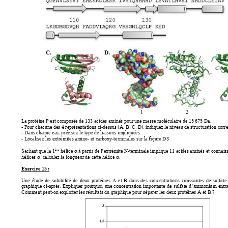
La protéine P est co
mposée de 1
33 acides aminés pour une masse 
moléculaire 
de 15 675 Da. 
- Pour chacune des 
4 représentatio
ns ci-dessus (
A, B, C, D), indiquez le 
niveau de structurat
ion corr
- Dans chaque cas, pr
écisez le type de liaisons i
mpliquées. 
- Localisez les extré
mités amino- et carb
oxy-terminales 
sur la figure D3
Sachant que la 1
hélice 
 N-ter
minale i
mplique 11 acides aminés 
et connaiss
ère
à par
tir de l’extrémité

hélices 
, calculez la 
longueur de 
cette hélice 
. 


Exercice 15 : 
Une 
étude 
de 
solubilité 
de 
deux 
protéine
s 
A 
et 
B 
d
ans 
des 
concentratio
ns 
croissantes 
d
e 
sulfate 
graphique 
c
i-
après. 
Expliquer
p
ourquoi 
une 
conce
ntration 
importante 
de 
sulfate 
d
’ammoniu
m 
entra
Comment peut
-on exploiter les résultats du 
graphique pour sépar
er les deux protéines A et 
B
 ? 