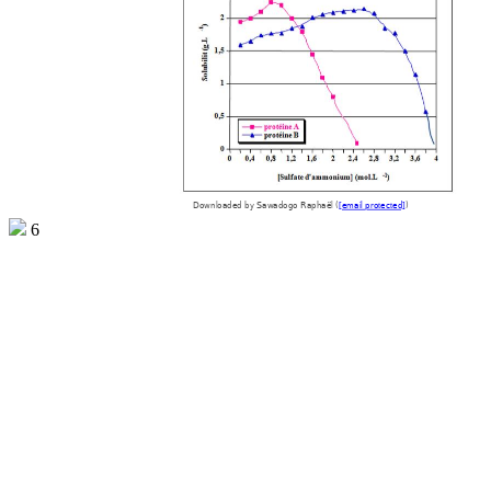
Downloaded by Sawadogo Raphaël (
[email protected]
)
6