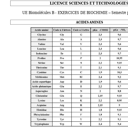
LICENCE SCIENC
ES ET TECHNOL
OGIE
UE Biom
olécules B - EXE
RCICES DE BIOCHIMIE
 Sem
estre
–
ACIDES AMINES 