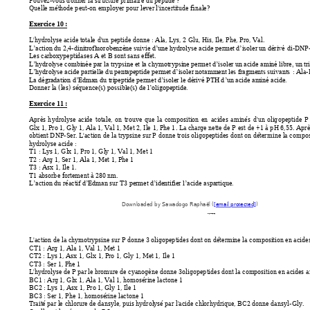
Pouvez-vous d
onner la structure p
rimaire du peptide ?
Quelle méthode p
eut-on employer po
ur lever l'incertitude 
finale? 
Exercice 10 : 
L'hydrolyse acide totale 
d'un peptide d
onne : Ala, 
Lys, 2 Glu, His, Ile, P
he, Pro, Val
. 
-
-
DNP
L’action du 2,4
di
nitrofluorobenzène suivie d
’une hydrolyse acid
e permet d’isoler un dérivé 
di
Les carboxypeptidase
s A et B sont sans e
ffet. 
L’hydrolyse combinée par la 
trypsine et la chymotrypsine pe
rmet d’isoler un acide a
miné libre, 
un tr
 : Ala-
L’hydrolyse acide partielle d
u pentapeptide 
permet d’isoler nota
mm
ent les fra
gments suivants
La dégradation d’Edman d
u tripeptide per
met d’isoler le dérivé PTH d
’un acide aminé acide.
Donner la (les) séquenc
e(s) possible(s) de 
l’oligopeptide.
Exercice 11 : 
Après 
h
ydrolyse 
acide 
totale, 
on 
tro
uve 
que 
la 
composition 
en 
acides 
aminés 
d'un 
olig
opeptide 
P
Glx 1, P
ro 1, 
Gly 1, Ala 1
, Val 1
, Met 2
, Ile
 1, Phe 1
. La cha
rge nette 
de P
 est 
de +1 
à p
H 6,5
5. Aprè
obtient DNP-Ser. 
L'action de l
a trypsine sur P 
donne tro
is oligopeptid
es dont on déter
mine la compos
hydrolyse acide 
: 
T1
 : Ly
s 1, Glx 1
, Pro 1, Gly 1, Val 1, 
Met 1 
T2
 : A
rg 1, Ser 1,
 Ala 1, Met 1, Phe 1
T3
 : A
sx 1, Ile 1
. 
T1 absorb
e fortement à 280 nm.  
réact
 sur T
3 
L’action du 
if d’Ed
man
permet d’identifier l’aci
de aspartique.
Downloaded by Sawadogo Raphaël (
[email protected]
)
lOMoARcPSD|52776252
L'action de la chymotr
ypsine sur P donne 
3 oligopep
tides dont on détermine la co
mposition en acide
CT1 : Arg 1, Ala 1, Val 
1, Met 1
CT2 : L
ys
 1, Asx 1, Gl
x 1, Pro 1, 
Gly 1, Met 1,
 Ile 1 
CT3 : Ser
 1, Phe 1 
L'hydrolyse de P
 par le bromure de cyanogène donne
 3
oligopep
tides dont la composition en acides a
BC1 : Arg 1, Glx 1, 
Ala 1, Val 1, homosérine lacto
ne 1
BC2 : Lys 1, Asx 1,
 Pro 1, Gly 1
, Ile 1 
BC3 : Ser 1, Phe 1
, homosérine lactone 1
Traité par le 
chlorure de dansyle, puis hydrolysé par l
'acide chlorhydrique, BC2 d
onne dansyl
-Gly. 