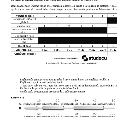
Dans c
haque 
tube 
(gamme 
étalon 
ou 
échantillon 
à 
doser), 
on 
ajoute 
à 
la 
solution d
e 
protéines 
4
mL 
ajusté à 5 
mL avec d
e l’eau distillée. Pour chaque t
ube, on lit au spectro
photomètre l'absorbance d
e l
Numéro de tubes 
1 
2 
3 
4 
5 
6 
7 
solution de BSA à 10 
g/L (mL)  
quantité (mg) 
0 
1 
2 
3 
4 
5 
solution inconnue (
mL) 
diluée 
eau distillée (mL) 
solution NaCl 9 g/L  
(mL) 
réactif (mL) 
4 
4 
4 
4 
4 
4 
4 
Absorbance lue 
0,002 
0,054 
0,11 
0,159 
0,212 
0,276 
0,129 
Absorbance corrigée
Downloaded by Sawadogo Raphaël (
[email protected]
)
lOMoARcPSD|52776252
-
Expliquez 
le
 principe 
e gamme étalo
n et complétez le tablea
u.
d’un dosage grâce à u
n
-
Expliquez à quoi servent le
s tubes 1 et 9.
-
Tracez 
un graphe des variations de 
à 54
0 nm en fonction de la 
masse de B
SA e
l’absorbance 
-
En déduire la quantité de 
protéines dans 
les tubes 7 et 8.
-
Quelle est la concentratio
n protéique de la solutio
n inconnue?
Exercice 
14 
: 