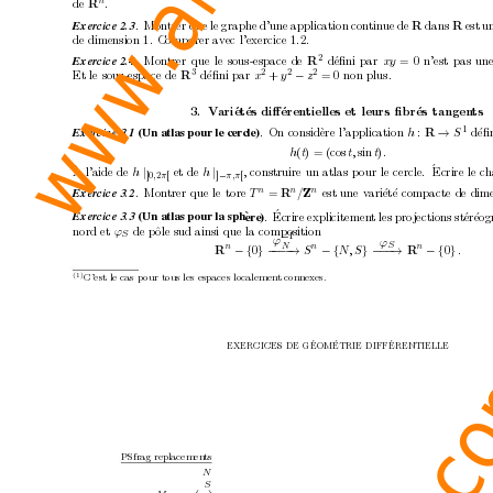
n
de 
.
R
.
Mon
trer que le graphe d’une application con
tinue de 
dans 
est u
R
R
Exercice 2.3
de dimension 1. Comparer a
vec l’exercice 1.2.
2
.
Mon
trer que le sous-espace de 
d
´
eﬁni par 
xy 
= 0 n’est pas un
R
Exercice 2.4
3
2
2
2
Et le sous-espace de 
d
´
eﬁni par 
x
+
y
−
z
=
0 non plus.
R
3.
V
ari´
et
´
es diﬀ´
eren
tielles et leurs ﬁbr´
es tangen
ts
1
.
On consid`
ere l’application 
h
:
→
S
d´
eﬁ
(Un atlas pour le cer
cle)
R
Exercice 3.1 
h
(
t
) = (cos
t, 
sin 
t
)
.
`
´
Ecrire le c
h
A l’aide de 
h
|
et de 
h
|
, construire un atlas p
our le cercle.
]0
2
[
]
−
[
,
π
π
,π
n
n
n
.
Mon
trer que le tore 
T
=
/
est une v
ari
´
et´
e compacte de dime
R
Z
Exercice 3.2
´
Ecrire explicitemen
t les pro
jections st
´
er´
eog
.
(Un atlas pour la sph
`
ere)
Exercice 3.3 
nord et 
ϕ
de pˆ
ole sud ainsi que la composition
S
−
1
ϕ
ϕ
S
N
n
n
n
− {
0
}
−
−
−
→ 
− {
0
}
.
−
−
−
−
→ 
S
− {
N
, S
}
R
R
(1)
C’est le cas p
our tous les espaces localement connexes.
´
´
´
EXERCICES DE G
EOM
ETRIE DIFF
ERENT
PSfrag replacemen
ts
N
S