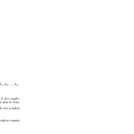
A
, A
, . . . , A
,
1
2
n
×
B
des couples
 `
a plus de deux
le des n-uplets
 en
tiers compris