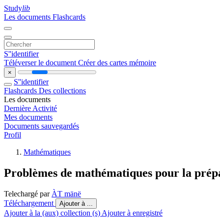
Study
lib
Les documents
Flashcards
S''identifier
Téléverser le document
Créer des cartes mémoire
×
S''identifier
Flashcards
Des collections
Les documents
Dernière Activité
Mes documents
Documents sauvegardés
Profil
Mathématiques
Problèmes de mathématiques pour la pré
Telechargé par
ÀT mänë
Téléchargement
Ajouter à ...
Ajouter à la (aux) collection (s)
Ajouter à enregistré