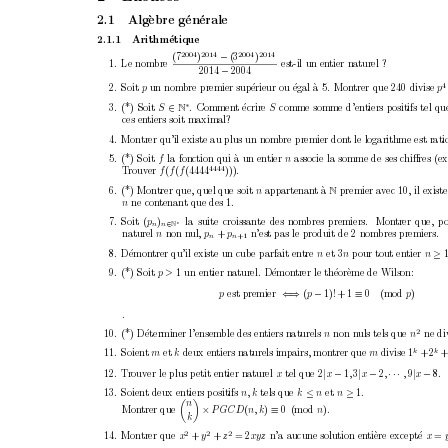
2.1
Alg
`
ebre g
´
en
´
erale
2.1.1 Arithm´
etique
2004
2014 
2004
2014
−
(7
)
(3
)
1.
Le nombre
est-il un en
tier naturel ?
−
2014 
2004 
2.
Soit 
p
un nombre premier sup
´
erieur ou
egal `
´
a 5.
Montrer que 240 divise 
p
∗
∈
3.
(*) Soit 
S
.
Comment ´
ecrire
S
comme somme d’entiers positifs tel qu
N
ces en
tiers soit maximal?
4.
Montrer qu’il existe au plus un nom
bre premier don
t le logarithme est rati
5.
(*) Soit 
f
la fonction qui `
a
un entier 
n
associe la somme de ses chiﬀres (ex
4444
T
rouv
er 
f
(
f
(
f
(4444
))).
6.
(*) Montrer que, quel que soit 
n
appartenan
t `
a 
premier av
ec 10, il exis
N
n
ne con
tenant que des 1.
7.
Soit (
p
)
la suite croissante des nom
bres premiers.
Mon
trer que,
p
n
n
∈
N
∗
naturel 
n
non n
ul, 
p
+
p
n’est pas le pro
duit de 2 nombres premiers.
n
n
+1 
≥
8.
D´
emontrer qu’il existe un cube parfait entre 
n
et 3
n
pour tout entier 
n
9.
(*) Soit 
p > 
1 un entier naturel.
D
´
emon
trer le th´
eor`
eme de Wilson:
⇐
⇒ 
−
≡
p
est premier
(
p
1)! + 1
0
(mo
d 
p
)
.
2
10.
(*) D´
eterminer l’ensemble des en
tiers naturels 
n
non nuls tels que 
n
ne di
k
k
11.
Soient 
m
et 
k
deux en
tiers naturels impairs, montrer que 
m
divise 1
+ 2
|
−
|
−
·
·
· 
|
−
12.
T
rouver le plus petit entier naturel 
x
tel que 2
x
1
,
3
x
2
,
,
9
x
8.
≤
≥
13.
Soient deux en
tiers p
ositifs 
n, k
tels que 
k
n
et 
n
1.


n
×
≡
Mon
trer que 
P GC
D
(
n, k
)
0
(mo
d 
n
).
k
2
2
2
14.
Montrer que 
x
+
y
+
z
= 2
xy
z 
n’a aucune solution en
ti`
ere except´
e 
x
=