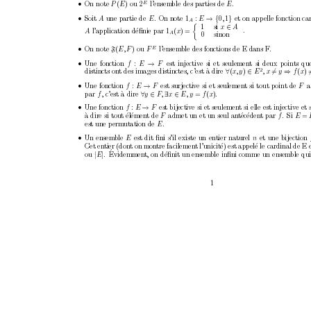
E
•
On note 
P
(
E
) ou 2
l’ensem
ble des parties de 
E
.
•
→ {
}
Soit 
A
une partie de 
E
.
On note 1
:
E
0
,
1
et on app
elle fonction ca
A

∈
1
si 
x
A
.
A
l’application d
´
eﬁnie par 1
(
x
) = 
A
0 sinon
E
•
On note 
(
E
,
F 
) ou 
F
l’ensem
ble des fonctions de E dans F.
F
•
→
Une fonction 
f
:
E
F
est injectiv
e si et seulement si deux points q
2
∀
∈
⇒
distincts on
t des images distinctes, c’est `
a dire 
(
x, y
)
E
, x
=
y
f
(
x
)
•
→
Une fonction 
f
:
E
F
est surjectiv
e si et seulement si tout point de 
F
a
∀
∈
∃
∈
par 
f
, c’est `
a dire 
y
F
, 
x
E
, y
=
f
(
x
).
•
→
Une fonction 
f
:
E
F
est bijectiv
e si et seulement si elle est injectiv
e et 
a dire si tout ´
`
el´
ement de 
F
admet un et un seul an
t
´
ec
´
edent par 
f
.
Si 
E
=
est une p
erm
utation de 
E
.
•
Un ensem
ble 
E
est dit ﬁni s’il existe un entier naturel 
n
et une bijection 
Cet en
tier (dont on mon
tre facilemen
t l’unicit
´
e) est app
el´
e le cardinal de E 
´
|
|
ou 
E
.
Evidemmen
t, on d´
eﬁnit un ensemble inﬁni comme un ensem
ble qui
1