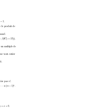
4
−
1.
e le pro
duit de
onnel.
:
f
(87) = 15)).
te un m
ultiple de
our tout entier
10.
vise pas 
n
!.
k
·
·
·
−
+
+ (
m
1)
.
y
=
z
= 0.