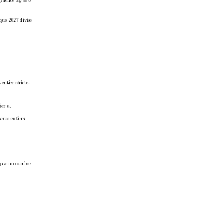
≡
gruence 
xy 
0
que 2027 divise
entier stricte-
ier 
n
.
eurs entiers.
 pas un nombre