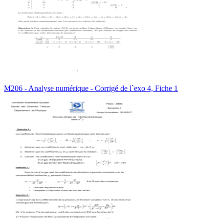
M206 - Analyse numérique - Corrigé de l`exo 4, Fiche 1