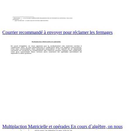
Courrier recommandé à envoyer pour réclamer les fermages
Multiplaction Matricielle et opérades En cours d`algèbre, on nous