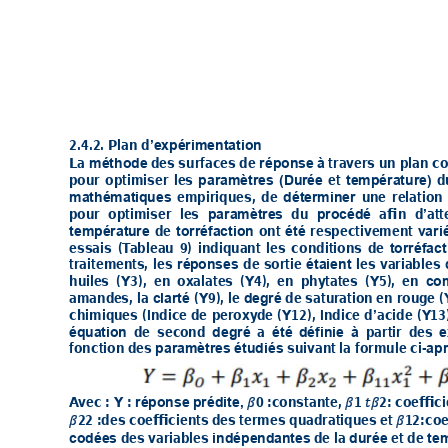
2.4.2. Plan
d
’expérimentat
ion
La 
des surfaces 
de 
travers 
un 
plan
co
méthode 
réponse à 
pour 
optim
iser les 
et 
d
par
amètres (Dur
ée 
température
) 
e
mpirique
s, 
de 
u
ne relat
ion
mathémat
iques 
dét
erminer 
pour 
op
timiser le
s 
du 
afin d
att
paramèt
res 
procéd
é 
’
de 
on
t 
respect
ivemen
t 
températ
ure 
torréfac
tion 
ét
é 
vari
essais (T
ableau 9) indiq
uan
t les conditio
ns 
de 
torréfact
traitemen
ts, les 
de 
s
ortie 
les var
iables 
rép
onses 
éta
ient 
huile
s 
(Y
3
), 
en 
o
xalates 
(Y
4
), 
en 
phy
tates 
(Y
5
), 
en 
co
amande
s, 
la 
(Y
9
), 
le 
de 
satu
ratio
n 
en 
roug
e 
(
clar
té 
d
egré 
chimiqu
es (Indic
e 
de 
peroxy
de 
(Y
12
), 
Indic
e d
acide 
(Y
13
’
de 
seco
nd 
a
partir de
s 
équa
tion 
degré 
été d
éfinie à 
e
fonction des 
suivant 
la 
fo
r
mule 
ci
-
paramètres étudiés 
apr
A
vec
: Y :
0 :constante, 
1
2: co
effic
réponse prédite, 
𝛽
𝛽
𝑡𝛽
22 
:des coefficient
s des termes
quadratiqu
es 
et 
12
:coe
𝛽
𝛽
des variables 
de 
la 
et 
de 
codées 
indépendan
tes 
durée 
te