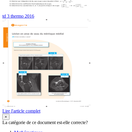
td 3 thermo 2016
Lire l'article complet
×
La catégorie de ce document est-elle correcte?