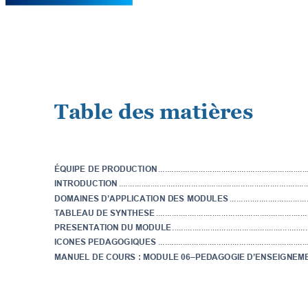
Table des mati
ères 
ÉQUIPE D
E PRODUCTION
.........
............
...........
...........
...........
............
INTRODUCTION
.........
............
...........
...........
...........
............
.....
...........
.
DOMAINES D’
A
PPLICATION DES MODULES
.........
............
...........
..
TABLE
A
U DE SYNTHESE
.........
............
...........
...........
...........
............
.
PRESENTATION DU MODULE
.....................
...........
......
...........
...........
ICONES PED
A
GOGIQUES
...............
...........
............
...........
...........
......
MANUEL DE COURS : MODULE 
06–PEDAGOGIE D’ENSEIGNEM