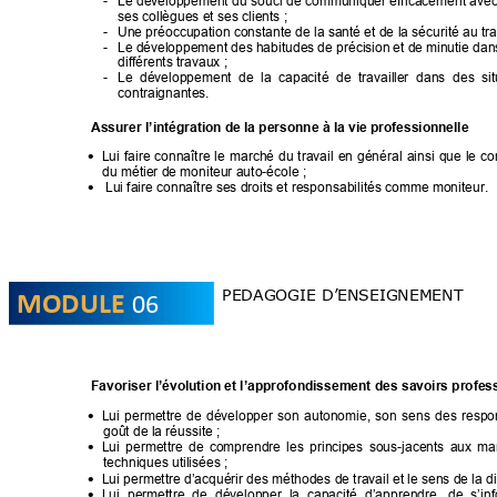
- 
Le 
développement 
du 
souci 
de 
communiquer eff
icacement avec
ses collègues et se
s clients ; 
- 
Une préoccupation constante de la santé et de 
la sécurité au trav
- 
Le d
éveloppement des 
hab
itudes 
de précision
 et de 
m
inutie dan
différents travaux ; 
- 
Le  développement  de  la  capacit
é  de 
travaill
er
  dans 
des  si
contraignantes. 
A
ssurer
 l’intégration de la 
personne à la vie professionnell
e
Lui 
faire 
connaître 
le 
marché 
du 
travail 
en 
géné
ral 
ainsi 
que 
le 
co

du métier de moniteur au
to-école
; 
Lui faire connaître ses droits et respon
sabilités comme moniteur. 

06
PEDAGOGIE D’E
NSEIGNEMENT 
MODULE
Favoriser l’évolution et l’
approfondissement des s
avoirs profes
Lui 
permettre 
de 
développer 
son 
autonom
ie, 
son 
sens 
des 
respon

goût de la réus
site ; 
Lui 
permettre 
de 
co
mprendre 
les 
princip
es
sous-jacents 
a
ux 
ma

techniques utilisées ; 
Lui permettre d’acquérir des méthodes
 de travail et le sens de la di

Lui 
permettre 
de 
développer 
la 
capacité 
d’ap
prendre, 
de 
s’inf
