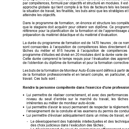
par co
m
pétences, 
fo
rmulé 
par objecti
f
s et 
structur
é 
en 
m
odules. 
Il 
est
approche 
globale 
qui 
tient 
compte 
à 
la 
f
ois 
de 
fac
teurs 
tel
s 
les 
besoi
la situation de travail, les finalités, 
les buts ainsi que les stratégies e
atteindre les objectifs. 
Dans 
le programme de fo
rmation, 
on énonce et 
structure 
les compét
que 
le 
stagiaire 
do
it 
acquérir 
pour 
obtenir 
son 
diplôme. 
Ce 
program
référence 
pour 
la 
planification 
de 
la 
format
ion 
et
de 
l’apprentissage 
préparation du matériel didactique et du matériel d’évaluat
ion. 
La durée du programme 
de formation est de 1
470
 heures ; 
de ce no
m
sont 
consacrées 
à 
l’acq
uisit
ion 
de 
compétences 
liées 
directe
m
ent 
à
tâches  du  métier  et  815  heures  à 
l’acquisition  de  compétences  
programme 
d’études 
est 
divisé 
en
 20 
modules 
don
t la 
durée varie 
de 
Cette 
durée 
comprend 
le 
te
mps 
requis 
pour 
l’évaluation 
des 
app
ren
de l’obtention du diplôme de
 formation et pour la formation corrective.
Les 
buts 
de
la 
f
ormation 
de 
Moniteur 
Auto-École 
sont 
définis 
à 
pa
rtir 
de
de 
la 
formation 
professionnelle 
et 
en 
ten
ant 
com
pte, 
en 
particulier, 
d
travail. Ces buts sont
 :  
Rendre la personn
e compétente dans l’exercice d’une professio
Lui 
permettre 
de
réalis
er
correctement, 
et 
avec 
des 
performances

niveau 
du 
seuil  d’
entrée 
sur 
le  m
arché  du 
tr
avail,  les 
tâc
hes 
inhérentes au métier de moniteur auto
-école. 
Lui permettre d’av
oir le 
souci permanent de 
respecte
r la 
réglement

l’enseignement de 
la conduite et les examens du permis de condui
Lui permettre d’évoluer ad
équatement dans un milieu de travail, en 

- 
Le 
développ
ement 
des 
habiletés 
intellectuelles 
et 
des 
techniq
u
des choix judicieux dans l’exécution des tâches ; 