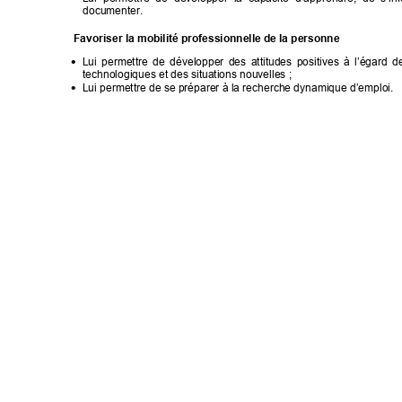
documenter. 
Favoriser la mobilité professi
onnelle de la personne
Lui 
permettr
e 
de 
développer 
des
attitudes 
positives 
à 
l’égard 
d

technologiques et des situations nouvelles ; 
Lui permettre de se préparer à la recherche dynamique d’emploi. 
