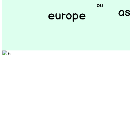
ou
as
europe
6