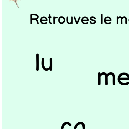
Retrouves le mo
lu
me
ca