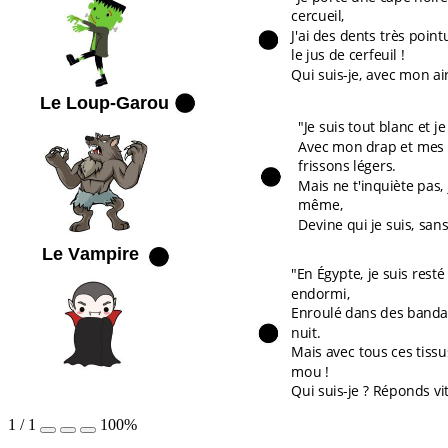
cercueil,
J'ai des dents très poin
le jus de cerfeuil !
Qui suis-je, avec mon ai
Le Loup-Garou
"Je suis tout blanc et je
Avec mon drap et mes '
frissons légers.
Mais ne t'inquiète pas, 
même,
Devine qui je suis, san
Le Vampire
"En Égypte, je suis rest
endormi,
Enroulé dans des bandage
nuit.
Mais avec tous ces tissus
mou !
Qui suis-je ? Réponds vit
1
/
1
100%