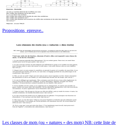
Propositions_epreuve..
Les classes de mots (ou « natures » des mots) NB: cette liste de