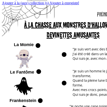
Ajouter à la (aux) collection (s)
Ajouter à enregistré
Prénom : ....
À la chasse aux monstres d'Hallow
Devinettes amusantes
La Momie
"Je suis vert avec des 
J'ai été créé dans un l
Qui suis-je, avec mon 
"Je suis un homme le j
Le Fantôme
transforme,
Quand la pleine lune b
forme.
Avec mes crocs pointus
Qui suis-je donc, peux
Frankenstein
"Je porte une cape noir