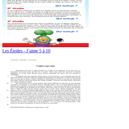
Les Étoiles - J`aime 5 à 10